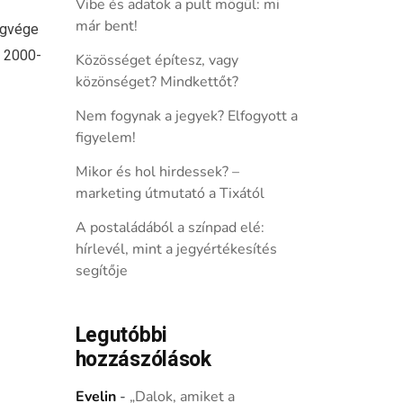
Vibe és adatok a pult mögül: mi
már bent!
ágvége
a 2000-
Közösséget építesz, vagy
közönséget? Mindkettőt?
Nem fogynak a jegyek? Elfogyott a
figyelem!
Mikor és hol hirdessek? –
marketing útmutató a Tixától
A postaládából a színpad elé:
hírlevél, mint a jegyértékesítés
segítője
Legutóbbi
hozzászólások
Evelin
-
„Dalok, amiket a