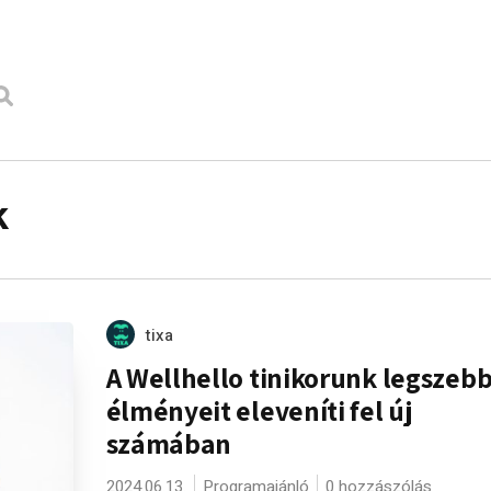
k
tixa
A Wellhello tinikorunk legszeb
élményeit eleveníti fel új
számában
2024.06.13.
Programajánló
0 hozzászólás