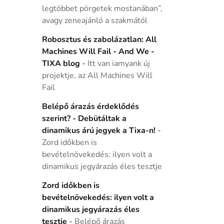
legtöbbet pörgetek mostanában”,
avagy zeneajánló a szakmától
Robosztus és zabolázatlan: All
Machines Will Fail - And We -
TIXA blog
-
Itt van iamyank új
projektje, az All Machines Will
Fail
Belépő árazás érdeklődés
szerint? - Debütáltak a
dinamikus árú jegyek a Tixa-n!
-
Zord időkben is
bevételnövekedés: ilyen volt a
dinamikus jegyárazás éles tesztje
Zord időkben is
bevételnövekedés: ilyen volt a
dinamikus jegyárazás éles
tesztje
-
Belépő árazás