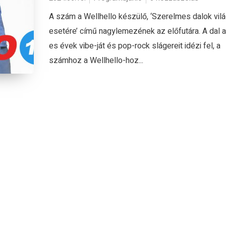
A szám a Wellhello készülő, ‘Szerelmes dalok vil
esetére’ című nagylemezének az előfutára. A dal 
es évek vibe-ját és pop-rock slágereit idézi fel, a
számhoz a Wellhello-hoz...