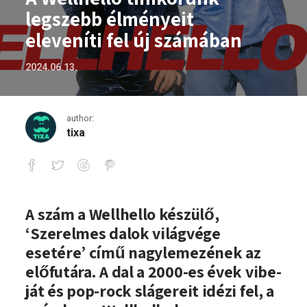
legszebb élményeit
eleveníti fel új számában
2024.06.13.
author:
tixa
A Wellhello tinikorunk legszebb élménye
A szám a Wellhello készülő,
‘Szerelmes dalok világvége
esetére’ című nagylemezének az
előfutára. A dal a 2000-es évek vibe-
ját és pop-rock slágereit idézi fel, a