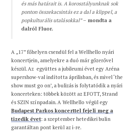
és más határait is. A korosztályunknak sok
ponton összekacsintás ez a dal a klippel, a
popkulturális utalásokkal”
– mondta a
dalról Fluor.
A „17” főhelyen csendül fel a Wellhello nyári
koncertjein, amelyekre a duó már gőzerővel
készül. Az együttes a jubileumi évet egy Aréna
supershow-val indította áprilisban, és mivel ‘the
show must go on’, a bulizás is folytatódik a nyári
koncerteken: többek között az EFOTT, Strand
és SZIN színpadain. A Wellhello végül egy
Budapest Parkos koncerttel fejeli meg a
tizedik évet
: a szeptember hetedikei bulin
garantáltan pont kerül az i-re.