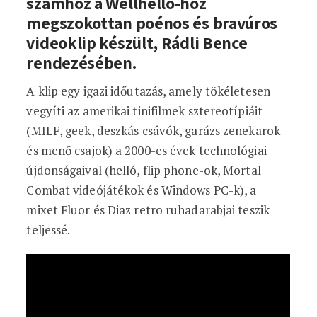
számhoz a Wellhello-hoz
megszokottan poénos és bravúros
videoklip készült, Rádli Bence
rendezésében.
A klip egy igazi időutazás, amely tökéletesen
vegyíti az amerikai tinifilmek sztereotípiáit
(MILF, geek, deszkás csávók, garázs zenekarok
és menő csajok) a 2000-es évek technológiai
újdonságaival (helló, flip phone-ok, Mortal
Combat videójátékok és Windows PC-k), a
mixet Fluor és Diaz retro ruhadarabjai teszik
teljessé.