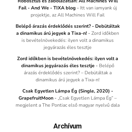
Robosztus és zabolázatlan: All Machines Will
Fail - And We - TIXA blog
-
Itt van iamyank új
projektje, az All Machines Will Fail
Belépő árazás érdeklődés szerint? - Debütáltak
a dinamikus árú jegyek a Tixa-n!
-
Zord időkben
is bevételnövekedés: ilyen volt a dinamikus
jegyárazás éles tesztje
Zord időkben is bevételnövekedés: ilyen volt a
dinamikus jegyárazás éles tesztje
-
Belépő
árazás érdeklődés szerint? – Debütáltak a
dinamikus árú jegyek a Tixa-n!
Csak Egyetlen Lámpa Ég (Single, 2020) -
GrapefruitMoon
-
„Csak Egyetlen Lámpa Ég” –
megjelent a The Pontiac első magyar nyelvű dala
Archívum