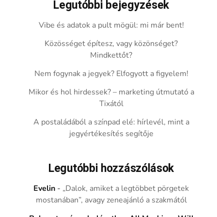
Legutóbbi bejegyzések
Vibe és adatok a pult mögül: mi már bent!
Közösséget építesz, vagy közönséget?
Mindkettőt?
Nem fogynak a jegyek? Elfogyott a figyelem!
Mikor és hol hirdessek? – marketing útmutató a
Tixától
A postaládából a színpad elé: hírlevél, mint a
jegyértékesítés segítője
Legutóbbi hozzászólások
Evelin
-
„Dalok, amiket a legtöbbet pörgetek
mostanában”, avagy zeneajánló a szakmától