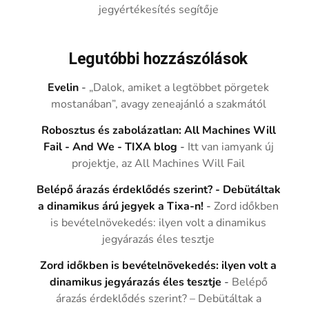
jegyértékesítés segítője
Legutóbbi hozzászólások
Evelin
-
„Dalok, amiket a legtöbbet pörgetek
mostanában”, avagy zeneajánló a szakmától
Robosztus és zabolázatlan: All Machines Will
Fail - And We - TIXA blog
-
Itt van iamyank új
projektje, az All Machines Will Fail
Belépő árazás érdeklődés szerint? - Debütáltak
a dinamikus árú jegyek a Tixa-n!
-
Zord időkben
is bevételnövekedés: ilyen volt a dinamikus
jegyárazás éles tesztje
Zord időkben is bevételnövekedés: ilyen volt a
dinamikus jegyárazás éles tesztje
-
Belépő
árazás érdeklődés szerint? – Debütáltak a