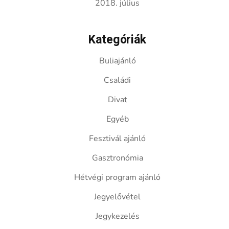
2018. július
Kategóriák
Buliajánló
Családi
Divat
Egyéb
Fesztivál ajánló
Gasztronómia
Hétvégi program ajánló
Jegyelővétel
Jegykezelés