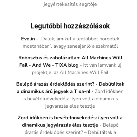
jegyértékesítés segítője
Legutóbbi hozzászólások
Evelin
-
„Dalok, amiket a legtöbbet pörgetek
mostanában”, avagy zeneajánló a szakmától
Robosztus és zabolázatlan: All Machines Will
Fail - And We - TIXA blog
-
Itt van iamyank új
projektje, az All Machines Will Fail
Belépő árazás érdeklődés szerint? - Debütáltak
a dinamikus árú jegyek a Tixa-n!
-
Zord időkben
is bevételnövekedés: ilyen volt a dinamikus
jegyárazás éles tesztje
Zord időkben is bevételnövekedés: ilyen volt a
dinamikus jegyárazás éles tesztje
-
Belépő
árazás érdeklődés szerint? – Debütáltak a