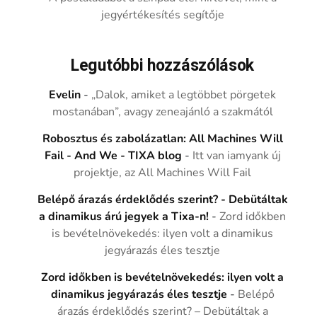
jegyértékesítés segítője
Legutóbbi hozzászólások
Evelin
-
„Dalok, amiket a legtöbbet pörgetek
mostanában”, avagy zeneajánló a szakmától
Robosztus és zabolázatlan: All Machines Will
Fail - And We - TIXA blog
-
Itt van iamyank új
projektje, az All Machines Will Fail
Belépő árazás érdeklődés szerint? - Debütáltak
a dinamikus árú jegyek a Tixa-n!
-
Zord időkben
is bevételnövekedés: ilyen volt a dinamikus
jegyárazás éles tesztje
Zord időkben is bevételnövekedés: ilyen volt a
dinamikus jegyárazás éles tesztje
-
Belépő
árazás érdeklődés szerint? – Debütáltak a