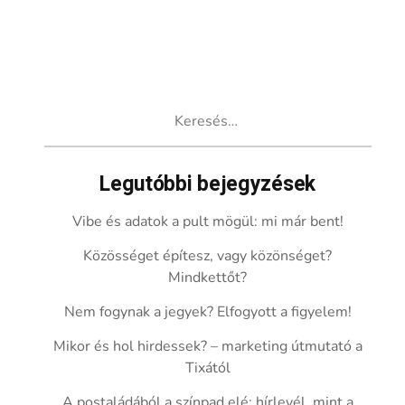
Keresés:
Legutóbbi bejegyzések
Vibe és adatok a pult mögül: mi már bent!
Közösséget építesz, vagy közönséget?
Mindkettőt?
Nem fogynak a jegyek? Elfogyott a figyelem!
Mikor és hol hirdessek? – marketing útmutató a
Tixától
A postaládából a színpad elé: hírlevél, mint a