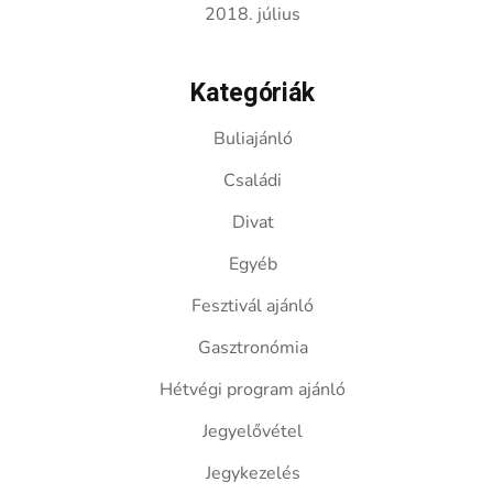
2018. július
Kategóriák
Buliajánló
Családi
Divat
Egyéb
Fesztivál ajánló
Gasztronómia
Hétvégi program ajánló
Jegyelővétel
Jegykezelés