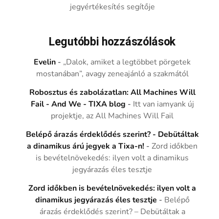
jegyértékesítés segítője
Legutóbbi hozzászólások
Evelin
-
„Dalok, amiket a legtöbbet pörgetek
mostanában”, avagy zeneajánló a szakmától
Robosztus és zabolázatlan: All Machines Will
Fail - And We - TIXA blog
-
Itt van iamyank új
projektje, az All Machines Will Fail
Belépő árazás érdeklődés szerint? - Debütáltak
a dinamikus árú jegyek a Tixa-n!
-
Zord időkben
is bevételnövekedés: ilyen volt a dinamikus
jegyárazás éles tesztje
Zord időkben is bevételnövekedés: ilyen volt a
dinamikus jegyárazás éles tesztje
-
Belépő
árazás érdeklődés szerint? – Debütáltak a