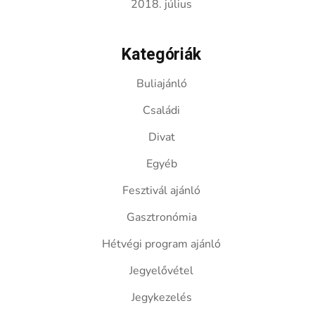
2018. július
Kategóriák
Buliajánló
Családi
Divat
Egyéb
Fesztivál ajánló
Gasztronómia
Hétvégi program ajánló
Jegyelővétel
Jegykezelés