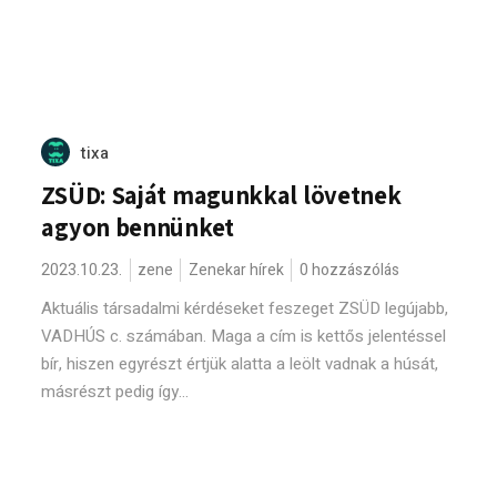
tixa
ZSÜD: Saját magunkkal lövetnek
agyon bennünket
2023.10.23.
zene
Zenekar hírek
0 hozzászólás
Aktuális társadalmi kérdéseket feszeget ZSÜD legújabb,
VADHÚS c. számában. Maga a cím is kettős jelentéssel
bír, hiszen egyrészt értjük alatta a leölt vadnak a húsát,
másrészt pedig így...