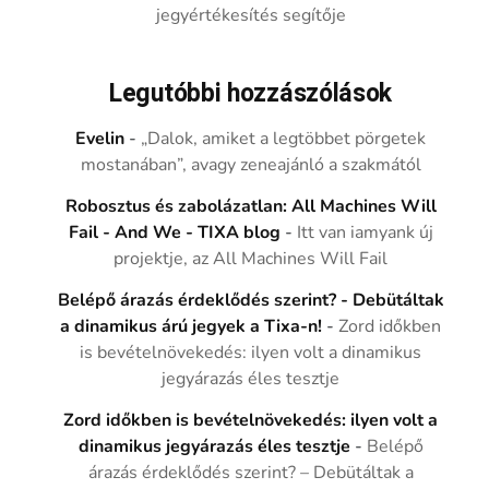
jegyértékesítés segítője
Legutóbbi hozzászólások
Evelin
-
„Dalok, amiket a legtöbbet pörgetek
mostanában”, avagy zeneajánló a szakmától
Robosztus és zabolázatlan: All Machines Will
Fail - And We - TIXA blog
-
Itt van iamyank új
projektje, az All Machines Will Fail
Belépő árazás érdeklődés szerint? - Debütáltak
a dinamikus árú jegyek a Tixa-n!
-
Zord időkben
is bevételnövekedés: ilyen volt a dinamikus
jegyárazás éles tesztje
Zord időkben is bevételnövekedés: ilyen volt a
dinamikus jegyárazás éles tesztje
-
Belépő
árazás érdeklődés szerint? – Debütáltak a