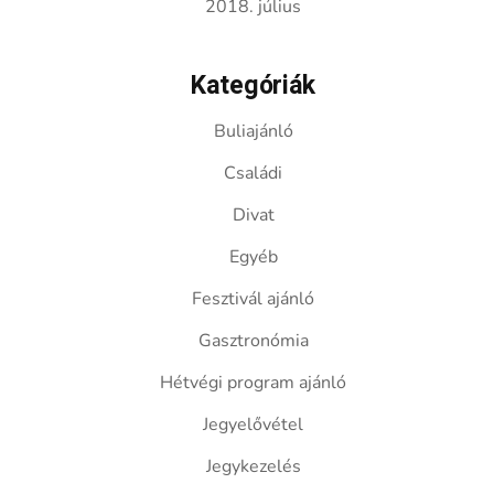
2018. július
Kategóriák
Buliajánló
Családi
Divat
Egyéb
Fesztivál ajánló
Gasztronómia
Hétvégi program ajánló
Jegyelővétel
Jegykezelés