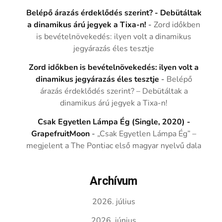
Belépő árazás érdeklődés szerint? - Debütáltak
a dinamikus árú jegyek a Tixa-n!
-
Zord időkben
is bevételnövekedés: ilyen volt a dinamikus
jegyárazás éles tesztje
Zord időkben is bevételnövekedés: ilyen volt a
dinamikus jegyárazás éles tesztje
-
Belépő
árazás érdeklődés szerint? – Debütáltak a
dinamikus árú jegyek a Tixa-n!
Csak Egyetlen Lámpa Ég (Single, 2020) -
GrapefruitMoon
-
„Csak Egyetlen Lámpa Ég” –
megjelent a The Pontiac első magyar nyelvű dala
Archívum
2026. július
2026. június