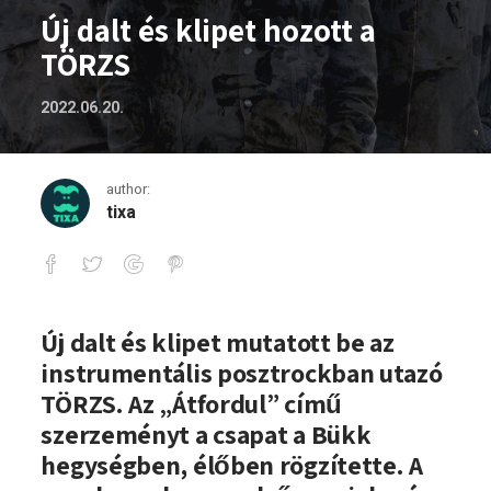
Új dalt és klipet hozott a
TÖRZS
2022.06.20.
author:
tixa
Új dalt és klipet hozott a TÖRZS
Új dalt és klipet mutatott be az
instrumentális posztrockban utazó
TÖRZS. Az „Átfordul” című
szerzeményt a csapat a Bükk
hegységben, élőben rögzítette. A