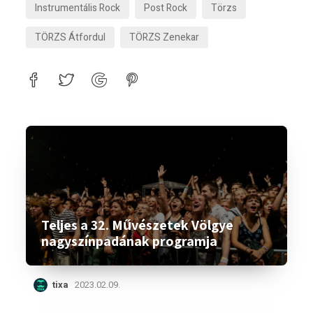
Instrumentális Rock
Post Rock
Törzs
TÖRZS Átfordul
TÖRZS Zenekar
Teljes a 32. Művészetek Völgye
nagyszínpadának programja
tixa
2023.02.09.