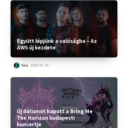
Együtt lépjünk a valóságba – Az
AWS új kezdete
tixa
2023.01.16.
Új dátumot kapott a Bring Me
The Horizon budapesti
koncertje