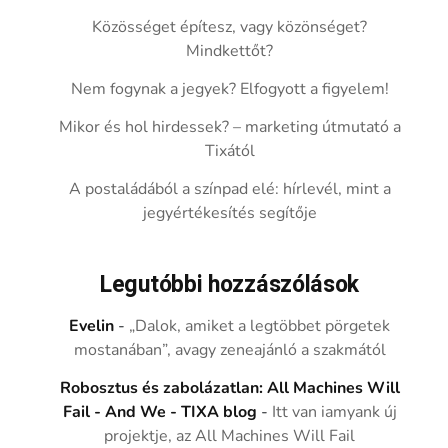
Közösséget építesz, vagy közönséget?
Mindkettőt?
Nem fogynak a jegyek? Elfogyott a figyelem!
Mikor és hol hirdessek? – marketing útmutató a
Tixától
A postaládából a színpad elé: hírlevél, mint a
jegyértékesítés segítője
Legutóbbi hozzászólások
Evelin
-
„Dalok, amiket a legtöbbet pörgetek
mostanában”, avagy zeneajánló a szakmától
Robosztus és zabolázatlan: All Machines Will
Fail - And We - TIXA blog
-
Itt van iamyank új
projektje, az All Machines Will Fail