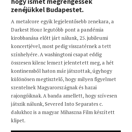
hogy ismét megrengessék
zenéjükkel Budapestet.
A metalcore egyik legjelentősebb zenekara, a
Darkest Hour legutóbb pont a pandémia
kirobbanása előtt járt nálunk, 25. jubileumi
koncertjével, most pedig visszatérnek a tett
színhelyére. A washingtoni csapat eddig
összesen kilenc lemezt jelentetett meg, a hét
kontinensből haton már játszottak, úgyhogy
különösen megtisztelő, hogy milyen figyelmet
szentelnek Magyarországnak és hazai
rajongóiknak. A banda amellett, hogy szívesen
játszik nálunk, Severed Into Separates c.
dalukhoz is a magyar Mihaszna Film készített
klipet.