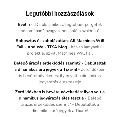
Legutóbbi hozzászólások
Evelin
-
„Dalok, amiket a legtöbbet pörgetek
mostanában”, avagy zeneajánló a szakmától
Robosztus és zabolázatlan: All Machines Will
Fail - And We - TIXA blog
-
Itt van iamyank új
projektje, az All Machines Will Fail
Belépő árazás érdeklődés szerint? - Debütáltak
a dinamikus árú jegyek a Tixa-n!
-
Zord időkben
is bevételnövekedés: ilyen volt a dinamikus
jegyárazás éles tesztje
Zord időkben is bevételnövekedés: ilyen volt a
dinamikus jegyárazás éles tesztje
-
Belépő
árazás érdeklődés szerint? – Debütáltak a
dinamikus árú jegyek a Tixa-n!