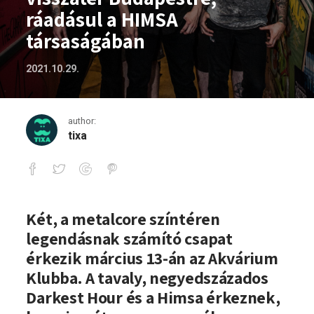
ráadásul a HIMSA
társaságában
2021.10.29.
author:
tixa
2022-ben a Darkest Hour visszatér Bud
Két, a metalcore színtéren
legendásnak számító csapat
érkezik március 13-án az Akvárium
Klubba. A tavaly, negyedszázados
Darkest Hour és a Himsa érkeznek,