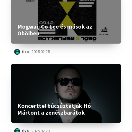
Mogwai, Co Lee és mások az
Öbölben
tixa
2025.02.25.
Koncerttel búcsúztatják Hó
Mártont a zenészbarátok
tixa
2025.02.20.