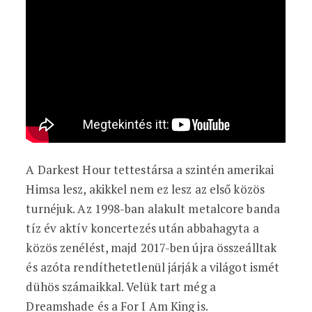
A Darkest Hour tettestársa a szintén amerikai
Himsa lesz, akikkel nem ez lesz az első közös
turnéjuk. Az 1998-ban alakult metalcore banda
tíz év aktív koncertezés után abbahagyta a
közös zenélést, majd 2017-ben újra összeálltak
és azóta rendíthetetlenül járják a világot ismét
dühös számaikkal. Velük tart még a
Dreamshade és a For I Am King is.