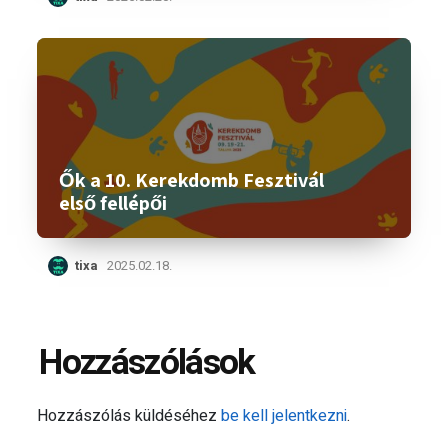
Ők a 10. Kerekdomb Fesztivál
első fellépői
tixa
2025.02.18.
Hozzászólások
Hozzászólás küldéséhez
be kell jelentkezni
.