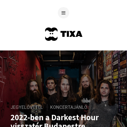
JEGYELŐVÉTEL
KONCERTAJÁNLÓ
2022-ben a Darkest Hour
visszatér Budapestre,