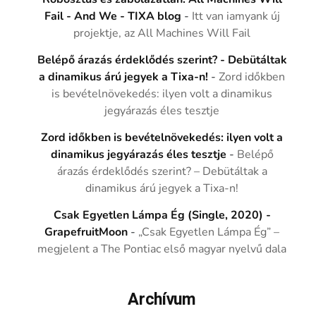
Fail - And We - TIXA blog
-
Itt van iamyank új
projektje, az All Machines Will Fail
Belépő árazás érdeklődés szerint? - Debütáltak
a dinamikus árú jegyek a Tixa-n!
-
Zord időkben
is bevételnövekedés: ilyen volt a dinamikus
jegyárazás éles tesztje
Zord időkben is bevételnövekedés: ilyen volt a
dinamikus jegyárazás éles tesztje
-
Belépő
árazás érdeklődés szerint? – Debütáltak a
dinamikus árú jegyek a Tixa-n!
Csak Egyetlen Lámpa Ég (Single, 2020) -
GrapefruitMoon
-
„Csak Egyetlen Lámpa Ég” –
megjelent a The Pontiac első magyar nyelvű dala
Archívum