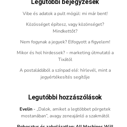
Legutóbbi bejegyzések
Vibe és adatok a pult mögül: mi már bent!
Közösséget építesz, vagy közönséget?
Mindkettőt?
Nem fogynak a jegyek? Elfogyott a figyelem!
Mikor és hol hirdessek? – marketing útmutató a
Tixától
A postaládából a színpad elé: hírlevél, mint a
jegyértékesítés segítője
Legutóbbi hozzászólások
Evelin
-
„Dalok, amiket a legtöbbet pörgetek
mostanában”, avagy zeneajánló a szakmától
Robosztus és zabolázatlan: All Machines Will