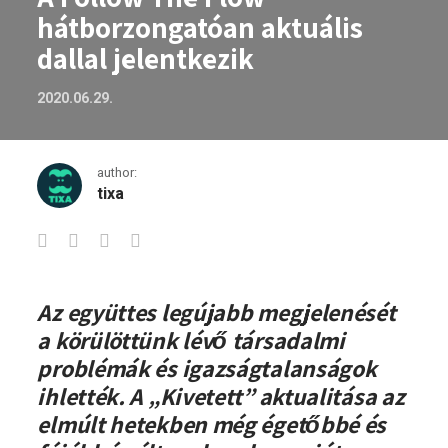
hátborzongatóan aktuális
dallal jelentkezik
2020.06.29.
author:
tixa
A Follow The Flow hátborzongatóan aktu
Az együttes legújabb megjelenését
a körülöttünk lévő társadalmi
problémák és igazságtalanságok
ihlették. A „Kivetett” aktualitása az
elmúlt hetekben még égetőbbé és