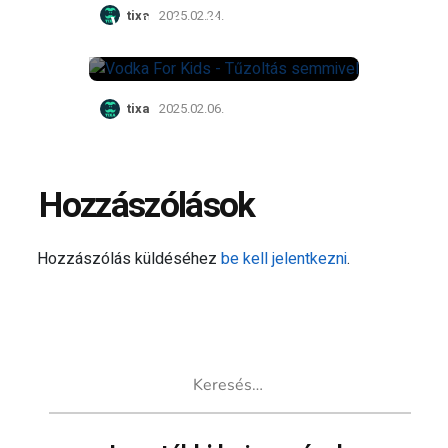
tixa
2025.02.24.
Vodka For Kids –
Tűzoltás semmivel
tixa
2025.02.06.
Hozzászólások
Hozzászólás küldéséhez
be kell jelentkezni
.
Keresés: