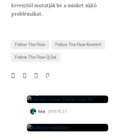
keresztül mutatják be a minket sújtó
problémákat.
Follow The Flow
Follow The Flow Kivetett
Follow The Flow Új Dal
San Marino után itthon
is tarol a Carson Coma
új dala
Megjelent a Zsurlók, A
tixa
2025.02.27.
Bence kalandjai új
albuma