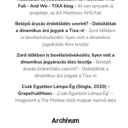
Fail - And We - TIXA blog
-
Itt van iamyank új
projektje, az All Machines Will Fail
Belépő árazás érdeklődés szerint? - Debütáltak
a dinamikus árú jegyek a Tixa-n!
-
Zord időkben
is bevételnövekedés: ilyen volt a dinamikus
jegyárazás éles tesztje
Zord időkben is bevételnövekedés: ilyen volt a
dinamikus jegyárazás éles tesztje
-
Belépő
árazás érdeklődés szerint? – Debütáltak a
dinamikus árú jegyek a Tixa-n!
Csak Egyetlen Lámpa Ég (Single, 2020) -
GrapefruitMoon
-
„Csak Egyetlen Lámpa Ég” –
megjelent a The Pontiac első magyar nyelvű dala
Archívum