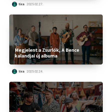
tixa
2025.02.27.
Megjelent a Zsurlók, A Bence
kalandjai új albuma
tixa
2025.02.24.