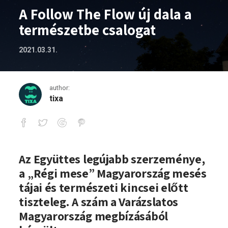
A Follow The Flow új dala a
természetbe csalogat
2021.03.31.
author:
tixa
A Follow The Flow új dala a természetb
Az Együttes legújabb szerzeménye,
a „Régi mese” Magyarország mesés
tájai és természeti kincsei előtt
tiszteleg. A szám a Varázslatos
Magyarország megbízásából