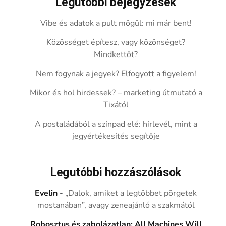
Legutóbbi bejegyzések
Vibe és adatok a pult mögül: mi már bent!
Közösséget építesz, vagy közönséget?
Mindkettőt?
Nem fogynak a jegyek? Elfogyott a figyelem!
Mikor és hol hirdessek? – marketing útmutató a
Tixától
A postaládából a színpad elé: hírlevél, mint a
jegyértékesítés segítője
Legutóbbi hozzászólások
Evelin
-
„Dalok, amiket a legtöbbet pörgetek
mostanában”, avagy zeneajánló a szakmától
Robosztus és zabolázatlan: All Machines Will