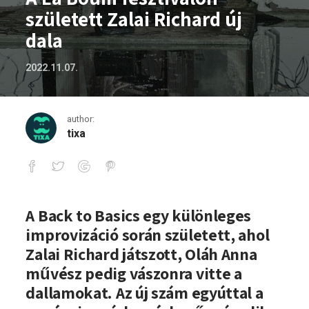
született Zalai Richard új
dala
2022.11.07.
author:
tixa
A La Boum fesztiválon született Zalai Ri
A Back to Basics egy különleges
improvizáció során született, ahol
Zalai Richard játszott, Oláh Anna
művész pedig vászonra vitte a
dallamokat. Az új szám egyúttal a