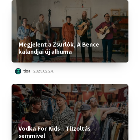
Megjelent a Zsurlók, A Bence
kalandjai új albuma
tixa
2025.02.24.
Vodka For Kids – Tűzoltás
semmivel