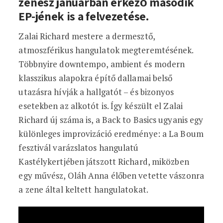
zenész januárban érkező második
EP-jének is a felvezetése.
Zalai Richard mestere a dermesztő,
atmoszférikus hangulatok megteremtésének.
Többnyire downtempo, ambient és modern
klasszikus alapokra építő dallamai belső
utazásra hívják a hallgatót – és bizonyos
esetekben az alkotót is. Így készült el Zalai
Richard új száma is, a Back to Basics ugyanis egy
különleges improvizáció eredménye: a La Boum
fesztivál varázslatos hangulatú
Kastélykertjében játszott Richard, miközben
egy művész, Oláh Anna élőben vetette vászonra
a zene által keltett hangulatokat.