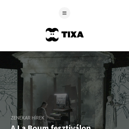
ZENEKAR HÍREK
A La Boum fesztiválon