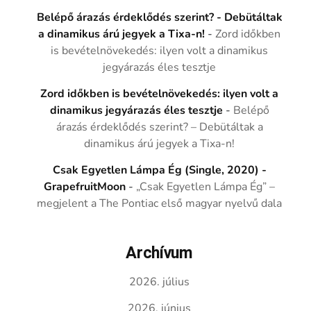
Belépő árazás érdeklődés szerint? - Debütáltak
a dinamikus árú jegyek a Tixa-n!
-
Zord időkben
is bevételnövekedés: ilyen volt a dinamikus
jegyárazás éles tesztje
Zord időkben is bevételnövekedés: ilyen volt a
dinamikus jegyárazás éles tesztje
-
Belépő
árazás érdeklődés szerint? – Debütáltak a
dinamikus árú jegyek a Tixa-n!
Csak Egyetlen Lámpa Ég (Single, 2020) -
GrapefruitMoon
-
„Csak Egyetlen Lámpa Ég” –
megjelent a The Pontiac első magyar nyelvű dala
Archívum
2026. július
2026. június