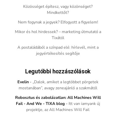
Közösséget építesz, vagy közönséget?
Mindkettőt?
Nem fogynak a jegyek? Elfogyott a figyelem!
Mikor és hol hirdessek? – marketing útmutató a
Tixától
A postaládából a színpad elé: hírlevél, mint a
jegyértékesítés segítője
Legutóbbi hozzászólások
Evelin
-
„Dalok, amiket a legtöbbet pörgetek
mostanában”, avagy zeneajánló a szakmától
Robosztus és zabolázatlan: All Machines Will
Fail - And We - TIXA blog
-
Itt van iamyank új
projektje, az All Machines Will Fail