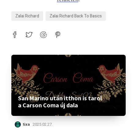
Zalai Richard
Zalai Richard Back To Basics
San Marino után itthon is tarol
a Carson Coma új dala
tixa
2025.02.27.