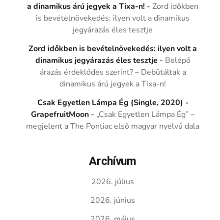
a dinamikus árú jegyek a Tixa-n!
-
Zord időkben
is bevételnövekedés: ilyen volt a dinamikus
jegyárazás éles tesztje
Zord időkben is bevételnövekedés: ilyen volt a
dinamikus jegyárazás éles tesztje
-
Belépő
árazás érdeklődés szerint? – Debütáltak a
dinamikus árú jegyek a Tixa-n!
Csak Egyetlen Lámpa Ég (Single, 2020) -
GrapefruitMoon
-
„Csak Egyetlen Lámpa Ég” –
megjelent a The Pontiac első magyar nyelvű dala
Archívum
2026. július
2026. június
2026. május