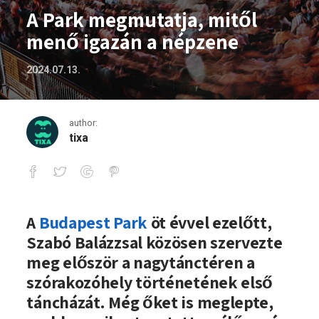
A Park megmutatja, mitől
menő igazán a népzene
2024.07.13.
author:
tixa
A Park megmutatja, mitől menő igazán
A
Budapest Park
öt évvel ezelőtt,
Szabó Balázzsal közösen szervezte
meg először a nagytánctéren a
szórakozóhely történetének első
táncházát. Még őket is meglepte,