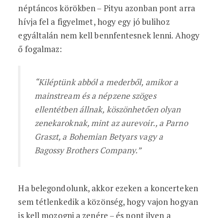
néptáncos körökben – Pityu azonban pont arra
hívja fel a figyelmet, hogy egy jó bulihoz
egyáltalán nem kell bennfentesnek lenni. Ahogy
ő fogalmaz:
“Kiléptünk abból a mederből, amikor a
mainstream és a népzene szöges
ellentétben állnak, köszönhetően olyan
zenekaroknak, mint az aurevoir., a Parno
Graszt, a Bohemian Betyars vagy a
Bagossy Brothers Company.”
Ha belegondolunk, akkor ezeken a koncerteken
sem tétlenkedik a közönség, hogy vajon hogyan
is kell mozogni a zenére – és pont ilyen a