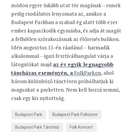
módon egyre inkább utat tör magának – ennek
pedig csodálatos lenyomata az, amikor a
Budapest Parkban a szabad ég alatt több ezer
ember kapaszkodik egymásba, és adja át magát
a felhőtlen szórakozásnak az élőzenés bulikon.
Idén augusztus 15-én ráadásul – harmadik
alkalommal – igazi fesztiválhangulat várja a
látogatókat majd
az év egyik legnagyobb
táncházas eseményén, a
FolkParkon
, ahol
három különböző tánctéren próbálhatjuk ki
magunkat a parketten. Nem kell hozzá semmi,
csak egy kis nyitottság.
Budapest Park
Budapest Park Folkzene
Budapest Park Táncház
Folk Koncert