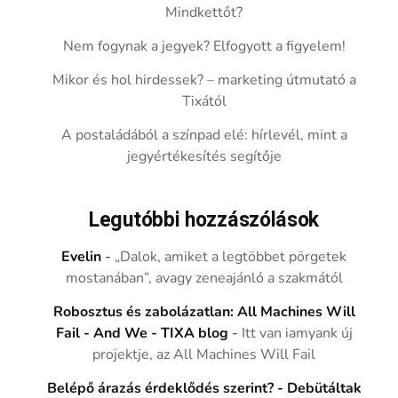
Mindkettőt?
Nem fogynak a jegyek? Elfogyott a figyelem!
Mikor és hol hirdessek? – marketing útmutató a
Tixától
A postaládából a színpad elé: hírlevél, mint a
jegyértékesítés segítője
Legutóbbi hozzászólások
Evelin
-
„Dalok, amiket a legtöbbet pörgetek
mostanában”, avagy zeneajánló a szakmától
Robosztus és zabolázatlan: All Machines Will
Fail - And We - TIXA blog
-
Itt van iamyank új
projektje, az All Machines Will Fail
Belépő árazás érdeklődés szerint? - Debütáltak