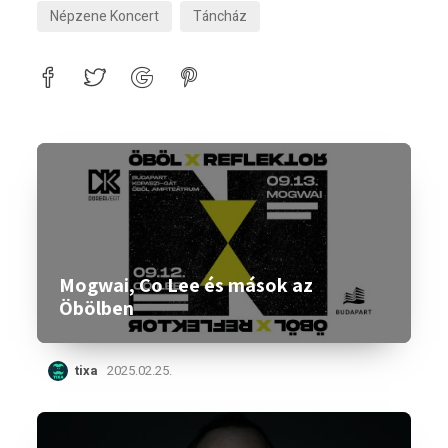
Népzene Koncert
Táncház
Mogwai, Co Lee és mások az
Öbölben
tixa
2025.02.25.