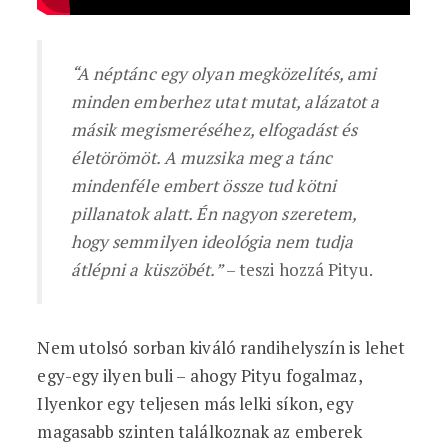
“A néptánc egy olyan megközelítés, ami
minden emberhez utat mutat, alázatot a
másik megismeréséhez, elfogadást és
életörömöt. A muzsika meg a tánc
mindenféle embert össze tud kötni
pillanatok alatt. Én nagyon szeretem,
hogy semmilyen ideológia nem tudja
átlépni a küszöbét.”
– teszi hozzá Pityu.
Nem utolsó sorban kiváló randihelyszín is lehet
egy-egy ilyen buli – ahogy Pityu fogalmaz,
Ilyenkor egy teljesen más lelki síkon, egy
magasabb szinten találkoznak az emberek