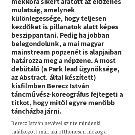
mekkora sikert aratott az élőzenés
mulatság, amelynek
különlegessége, hogy teljesen
kezdőket is pillanatok alatt képes
beszippantani. Pedig ha jobban
belegondolunk, a mai magyar
mainstream popzenét is alapjaiban
határozza meg a népzene. A most
debütáló (a Park lead ügynöksége,
az Abstract. által készített)
kisfilmben Berecz István
táncművész-koreográfus fejtegeti a
titkot, hogy mitől egyre menőbb
táncházba járni.
Berecz István nevével szinte mindenki
találkozott már, aki otthonosan mozog a