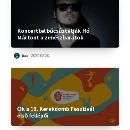
Koncerttel búcsúztatják Hó
Mártont a zenészbarátok
tixa
2025.02.20.
Ők a 10. Kerekdomb Fesztivál
első fellépői