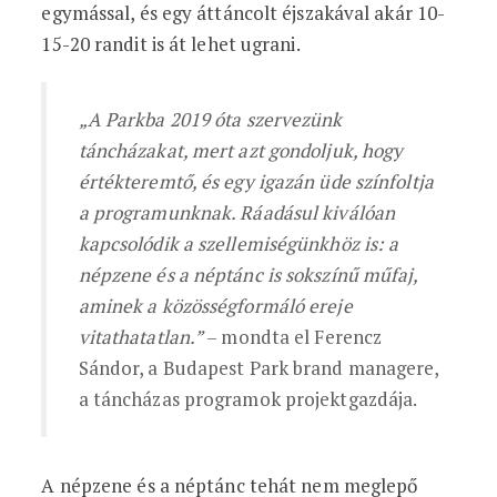
egymással, és egy áttáncolt éjszakával akár 10-
15-20 randit is át lehet ugrani.
„A Parkba 2019 óta szervezünk
táncházakat, mert azt gondoljuk, hogy
értékteremtő, és egy igazán üde színfoltja
a programunknak. Ráadásul kiválóan
kapcsolódik a szellemiségünkhöz is: a
népzene és a néptánc is sokszínű műfaj,
aminek a közösségformáló ereje
vitathatatlan.”
– mondta el Ferencz
Sándor, a Budapest Park brand managere,
a táncházas programok projektgazdája.
A népzene és a néptánc tehát nem meglepő