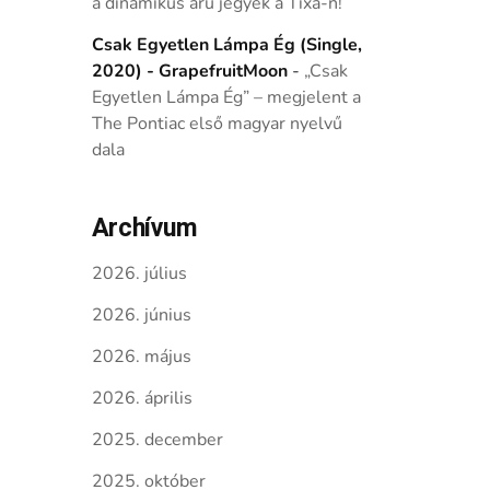
a dinamikus árú jegyek a Tixa-n!
Csak Egyetlen Lámpa Ég (Single,
2020) - GrapefruitMoon
-
„Csak
Egyetlen Lámpa Ég” – megjelent a
The Pontiac első magyar nyelvű
dala
Archívum
2026. július
2026. június
2026. május
2026. április
2025. december
2025. október