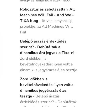
avagy zeneajánló a szakmától
Robosztus és zabolázatlan: All
Machines Will Fail - And We -
TIXA blog
-
Itt van iamyank új
projektje, az All Machines Will
Fail
Belépő árazás érdeklődés
szerint? - Debütáltak a
dinamikus árú jegyek a Tixa-n!
-
Zord időkben is
bevételnövekedés: ilyen volt a
dinamikus jegyárazás éles tesztje
Zord időkben is
bevételnövekedés: ilyen volt a
dinamikus jegyárazás éles
tesztje
-
Belépő árazás
érdeklődés szerint? – Debütáltak