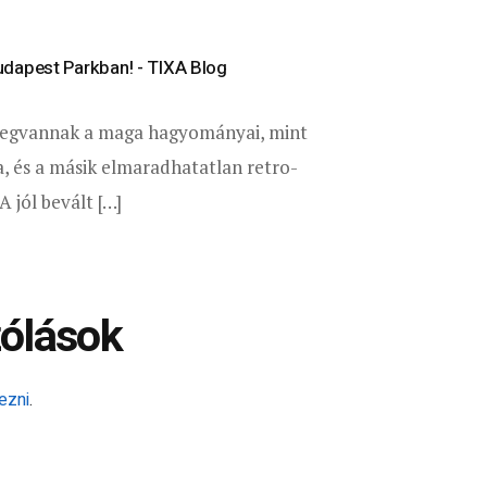
dapest Parkban! - TIXA Blog
 megvannak a maga hagyományai, mint
a, és a másik elmaradhatatlan retro-
 jól bevált […]
ólások
ezni
.