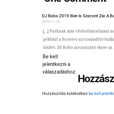
DJ Bobo 2019-Ben Is Szezont Zár A Bu
2018.11.16.
[…] Parknak már elvitathatatlanul
például a Scooter szezonindító bulij
őrület: DJ Bobo szezonzáró show-ja. A
Be kell
jelentkezni a
válaszadáshoz
Hozzász
Hozzászólás küldéséhez
be kell jelentk