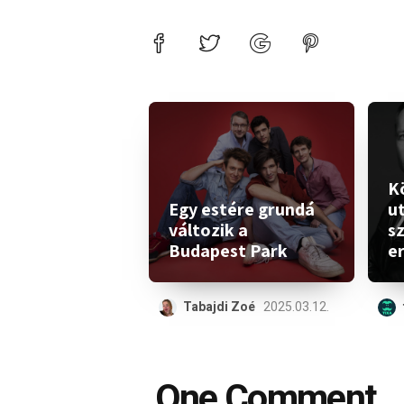
K
Egy estére grundá
ut
változik a
s
Budapest Park
e
Tabajdi Zoé
2025.03.12.
One Comment