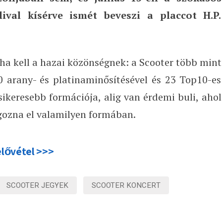
ival kísérve ismét beveszi a placcot H.P.
ha kell a hazai közönségnek: a Scooter több mint
80 arany- és platinaminősítésével és 23 Top10-es
sikeresebb formációja, alig van érdemi buli, ahol
ozna el valamilyen formában.
elővétel >>>
SCOOTER JEGYEK
SCOOTER KONCERT