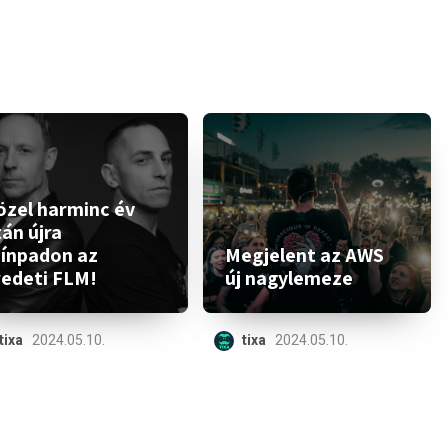
özel harminc év
án újra
zínpadon az
Megjelent az AWS
redeti FLM!
új nagylemeze
tixa
2024.05.10.
tixa
2024.05.10.