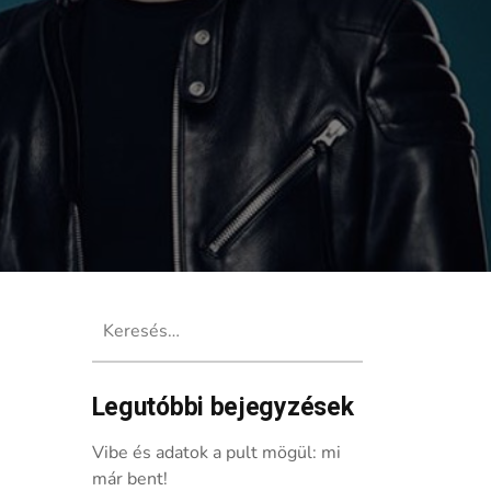
Keresés:
Legutóbbi bejegyzések
Vibe és adatok a pult mögül: mi
már bent!