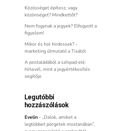
Közösséget építesz, vagy
közönséget? Mindkettőt?
Nem fogynak a jegyek? Elfogyott a
figyelem!
Mikor és hol hirdessek? –
marketing útmutató a Tixától
A postaládából a színpad elé:
hírlevél, mint a jegyértékesítés
segítője
Legutóbbi
hozzászólások
Evelin
-
„Dalok, amiket a
legtöbbet pörgetek mostanában”,