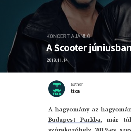
KONCERT AJÁNLÓ
A Scooter júniusba
2018.11.14.
author:
tixa
A hagyomány az hagyomány,
A Scooter júniusban a Bud
Budapest Parkba
, már tú
szórakozóhely 2019-es sze