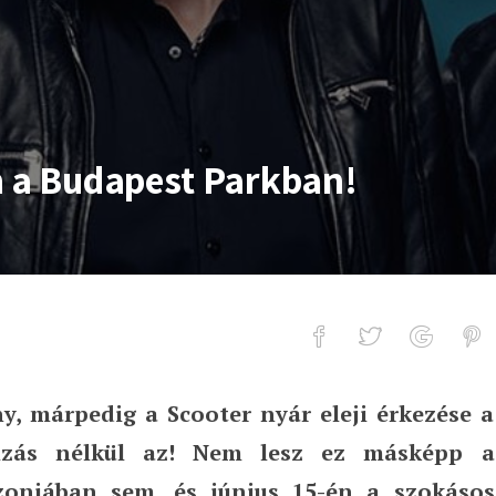
n a Budapest Parkban!
 márpedig a Scooter nyár eleji érkezése a
apest Parkban!
lzás nélkül az! Nem lesz ez másképp a
zonjában sem, és június 15-én a szokásos