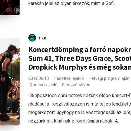
karakán jelei az olyan érkezők, mint a Sofi...
tixa
Koncertdömping a forró napokr
Sum 41, Three Days Grace, Scoot
Dropkick Murphys és még sokan
2019.06.10.
Fesztivál ajánló
Hétvégi program ajánl
Koncert ajánló
0 hozzászólás
Elképesztően sűrű hétnek nézünk elébe koncert-f
ráadásul a fesztiválszezon is már teljes lendülett
megérkezett, úgyhogy ne is vesztegessük az időt
nézzünk mit kínálnak e forró júniusi napok! A...