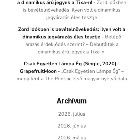
a dinamikus árú jegyek a Tixa-n!
-
Zord időkben
is bevételnövekedés: ilyen volt a dinamikus
jegyárazás éles tesztje
Zord időkben is bevételnövekedés: ilyen volt a
dinamikus jegyárazás éles tesztje
-
Belépő
árazás érdeklődés szerint? – Debütáltak a
dinamikus árú jegyek a Tixa-n!
Csak Egyetlen Lámpa Ég (Single, 2020) -
GrapefruitMoon
-
„Csak Egyetlen Lámpa Ég” –
megjelent a The Pontiac első magyar nyelvű dala
Archívum
2026. július
2026. június
2026. május