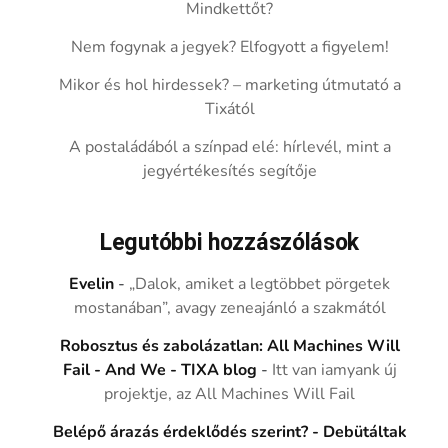
Mindkettőt?
Nem fogynak a jegyek? Elfogyott a figyelem!
Mikor és hol hirdessek? – marketing útmutató a
Tixától
A postaládából a színpad elé: hírlevél, mint a
jegyértékesítés segítője
Legutóbbi hozzászólások
Evelin
-
„Dalok, amiket a legtöbbet pörgetek
mostanában”, avagy zeneajánló a szakmától
Robosztus és zabolázatlan: All Machines Will
Fail - And We - TIXA blog
-
Itt van iamyank új
projektje, az All Machines Will Fail
Belépő árazás érdeklődés szerint? - Debütáltak