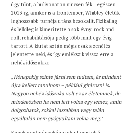
úgy tűnt, a bulivonaton nincsen fék – egészen
2013-ig, amikor is a frontember, Whibley életük
leghosszabb turnéja utána besokallt. Fizikailag
és lelkileg is kimerítette a sok évnyi rock and
roll, rehabilitációja pedig több mint egy évig
tartott. A kiutat aztán mégis csak a zenélés
jelentette neki, és így emlékszik vissza erre a
nehéz időszakra:
„Hónapokig szinte járni sem tudtam, és mindent
újra kellett tanulnom – például gitározni is.
Nagyon nehéz időszaka volt ez az életemnek, de
mindeközben ha nem lett volna egy lemez, amin
dolgozhatok, sokkal lassabban vagy talán
egyáltalán nem gyógyultam volna meg.’
Ennek eredményeképp jelent meg első