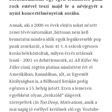
rock estével teszi majd le a névjegyét a
nyári koncertélményeink sorába.
Annak, aki a 2000-es évek elején sokat nézett
zenei tévécsatornákat, biztosan nem kell
bemutatni minden idők egyik legsikeresebb pop
punk zenekarát, a Sum 41-t. A srácok egészen
korán belekóstoltak, milyen érzés sztárnak
lenni – 2001-es debütlemezük, az
All Killer No
Filler
című rögtön platina minősítést ért el
Amerikában, Kanadában, sőt, az Egyesült
Királyságban is, a Billboard listáján pedig
egészen a 13. helyig jutott. Ezen a lemezen
egyébként olyan „örökzöld” slágerek
szerepeltek (
In Too Deep, Motivation
), amik a
mai napig jó eséllyel kerülnek elő egy Youtube-