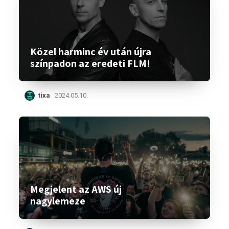
Közel harminc év után újra
színpadon az eredeti FLM!
tixa
2024.05.10.
Megjelent az AWS új
nagylemeze