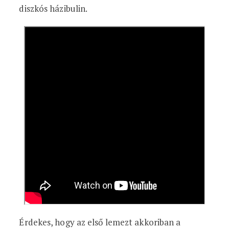
diszkós házibulin.
Érdekes, hogy az első lemezt akkoriban a