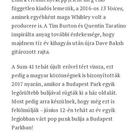
független kiadós lemezük, a 2016-os
13 Voices
,
aminek egyébként maga Whibley volt a
producere is. A Tim Burton és Quentin Taratino
inspirálta anyag további érdekessége, hogy
majdnem tíz év kihagyás után újra Dave Baksh
gitározott rajta.
A Sum 41 tehát újult erővel tért vissza, ezt
pedig a magyar közönségnek is bizonyították
2017 nyarán, amikor a Budapest Park egyik
legőrültebb bulijával rúgták ki a ház oldalát.
Most pedig arra készülnek, hogy még ezt is
felülmúlják – június 12-én tehát az év egyik
legjobban várt pop punk bulija a Budapest
Parkban!