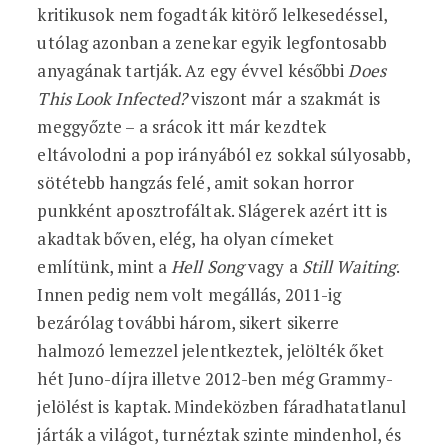
kritikusok nem fogadták kitörő lelkesedéssel,
utólag azonban a zenekar egyik legfontosabb
anyagának tartják. Az egy évvel későbbi
Does
This Look Infected?
viszont már a szakmát is
meggyőzte – a srácok itt már kezdtek
eltávolodni a pop irányából ez sokkal súlyosabb,
sötétebb hangzás felé, amit sokan horror
punkként aposztrofáltak. Slágerek azért itt is
akadtak bőven, elég, ha olyan címeket
említünk, mint a
Hell Song
vagy a
Still Waiting
.
Innen pedig nem volt megállás, 2011-ig
bezárólag további három, sikert sikerre
halmozó lemezzel jelentkeztek, jelölték őket
hét Juno-díjra illetve 2012-ben még Grammy-
jelölést is kaptak. Mindeközben fáradhatatlanul
járták a világot, turnéztak szinte mindenhol, és