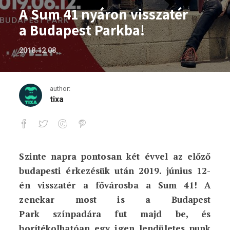
A Sum 41 nyáron visszatér
a Budapest Parkba!
2018.12.08.
author:
tixa
Szinte napra pontosan két évvel az előző
A Sum 41 nyáron visszatér a Budapest 
budapesti érkezésük után 2019. június 12-
én visszatér a fővárosba a Sum 41! A
zenekar most is a Budapest
Park színpadára fut majd be, és
borítékolhatóan egy igen lendületes punk