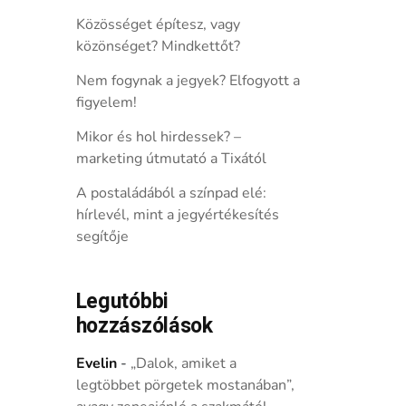
Közösséget építesz, vagy
közönséget? Mindkettőt?
Nem fogynak a jegyek? Elfogyott a
figyelem!
Mikor és hol hirdessek? –
marketing útmutató a Tixától
A postaládából a színpad elé:
hírlevél, mint a jegyértékesítés
segítője
Legutóbbi
hozzászólások
Evelin
-
„Dalok, amiket a
legtöbbet pörgetek mostanában”,