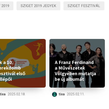
 2019
SZIGET 2019 JEGYEK
SZIGET FESZTIVÁL
 a 10.
A Franz Ferdinand
erekdomb
a Művészetek
sztivál első
Völgyében mutatja
llépői
be új albumát
tixa
2025.02.18.
tixa
2025.02.11.