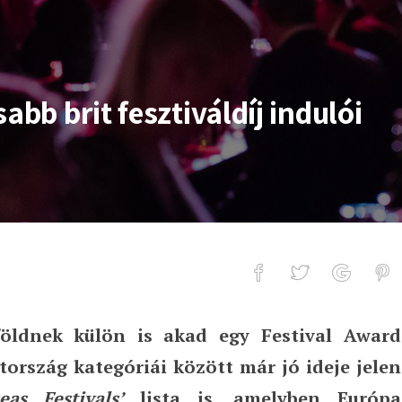
abb brit fesztiváldíj indulói
földnek külön is akad egy Festival Award
t fesztiváldíj indulói között
ország kategóriái között már jó ideje jelen
eas Festivals’
lista is, amelyben Európa