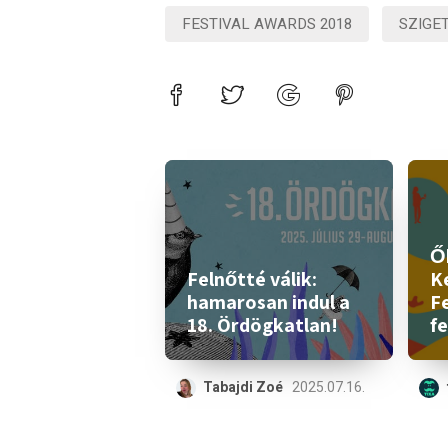
FESTIVAL AWARDS 2018
SZIGET
Ők
Felnőtté válik:
K
hamarosan indul a
Fe
18. Ördögkatlan!
fe
Tabajdi Zoé
2025.07.16.