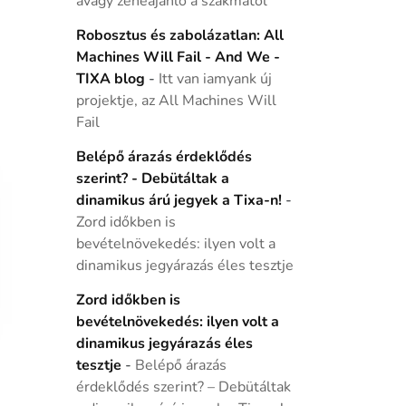
avagy zeneajánló a szakmától
Robosztus és zabolázatlan: All
Machines Will Fail - And We -
TIXA blog
-
Itt van iamyank új
projektje, az All Machines Will
Fail
Belépő árazás érdeklődés
szerint? - Debütáltak a
dinamikus árú jegyek a Tixa-n!
-
Zord időkben is
bevételnövekedés: ilyen volt a
dinamikus jegyárazás éles tesztje
Zord időkben is
bevételnövekedés: ilyen volt a
dinamikus jegyárazás éles
tesztje
-
Belépő árazás
érdeklődés szerint? – Debütáltak