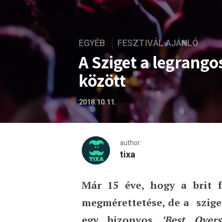
EGYÉB
FESZTIVÁL AJÁNLÓ
A Sziget a legrangos
között
2018.10.11.
author:
tixa
Már 15 éve, hogy a brit 
A Sziget a legrangosabb bri
megmérettetése, de a sziget
egy bizonyos
’Best Overs