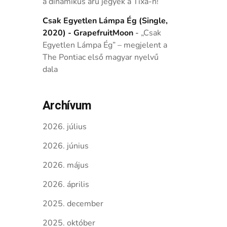
a dinamikus árú jegyek a Tixa-n!
Csak Egyetlen Lámpa Ég (Single,
2020) - GrapefruitMoon
-
„Csak
Egyetlen Lámpa Ég” – megjelent a
The Pontiac első magyar nyelvű
dala
Archívum
2026. július
2026. június
2026. május
2026. április
2025. december
2025. október