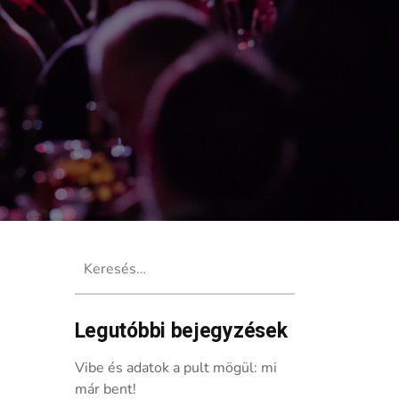
Keresés:
Legutóbbi bejegyzések
Vibe és adatok a pult mögül: mi
már bent!