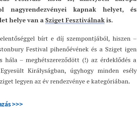
ol nagyrendezvényei kapnak helyet, és
let helye van a
Sziget Fesztiválnak
is.
elentőséggel bírt e díj szempontjából, hiszen –
tonbury Festival pihenőévének és a Sziget igen
is hála – meghétszereződött (!) az érdeklődés a
 Egyesült Királyságban, úgyhogy minden esély
Sziget legyen az év rendezvénye e kategóriában.
azás >>>