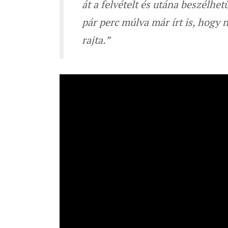
át a felvételt és utána beszélhe
pár perc múlva már írt is, hogy
rajta.”