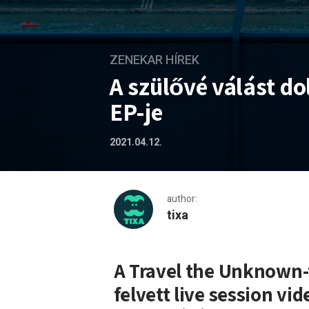
ZENEKAR HÍREK
A szülővé válást do
EP-je
2021.04.12.
author:
tixa
A szülővé válást dolgozza f
A Travel the Unknown-t
felvett live session vi