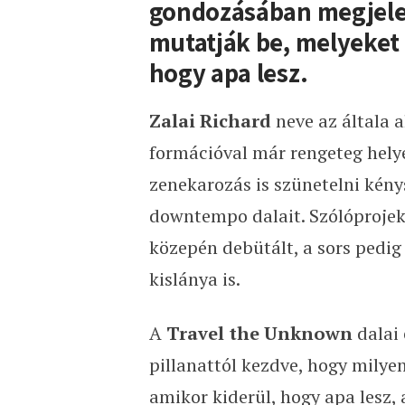
gondozásában megjelen
mutatják be, melyeket 
hogy apa lesz.
Zalai Richard
neve az általa a
formációval már rengeteg hely
zenekarozás is szünetelni kénysz
downtempo dalait. Szólóprojek
közepén debütált, a sors pedig
kislánya is.
A
Travel the Unknown
dalai
pillanattól kezdve, hogy milye
amikor kiderül, hogy apa lesz,