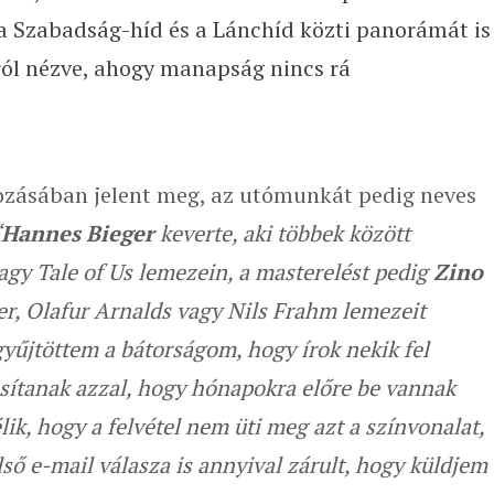
 a Szabadság-híd és a Lánchíd közti panorámát is
ról nézve, ahogy manapság nincs rá
zásában jelent meg, az utómunkát pedig neves
“
Hannes Bieger
keverte, aki többek között
gy Tale of Us lemezein, a masterelést pedig
Zino
er, Olafur Arnalds vagy Nils Frahm lemezeit
gyűjtöttem a bátorságom, hogy írok nekik fel
asítanak azzal, hogy hónapokra előre be vannak
ik, hogy a felvétel nem üti meg azt a színvonalat,
ő e-mail válasza is annyival zárult, hogy küldjem