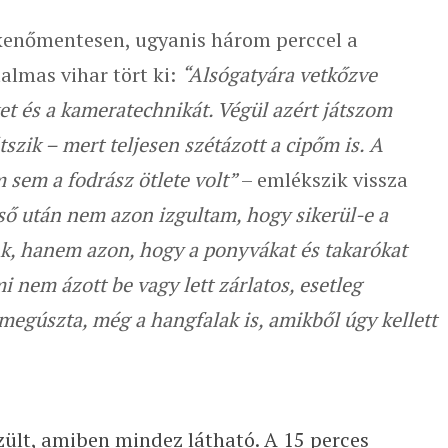
kenőmentesen, ugyanis három perccel a
almas vihar tört ki:
“Alsógatyára vetkőzve
t és a kameratechnikát. Végül azért játszom
tszik – mert teljesen szétázott a cipőm is. A
m sem a fodrász ötlete volt”
– emlékszik vissza
ső után nem azon izgultam, hogy sikerül-e a
nk, hanem azon, hogy a ponyvákat és takarókat
i nem ázott be vagy lett zárlatos, esetleg
megúszta, még a hangfalak is, amikből úgy kellett
szült, amiben mindez látható. A 15 perces