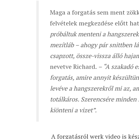
Maga a forgatás sem ment zök
felvételek megkezdése előtt hat
próbáltuk menteni a hangszereke
mezítláb – ahogy pár snittben lá
csapzott, össze-vissza álló haja
nevetve Richard.
– “A szakadó e
forgatás, amire annyit készültü
levéve a hangszerekről mi az, am
totálkáros. Szerencsére minden 
kiönteni a vizet”.
A forgatásról werk video is ké