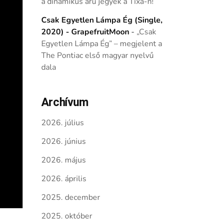
a dinamikus árú jegyek a Tixa-n!
Csak Egyetlen Lámpa Ég (Single,
2020) - GrapefruitMoon
-
„Csak
Egyetlen Lámpa Ég” – megjelent a
The Pontiac első magyar nyelvű
dala
Archívum
2026. július
2026. június
2026. május
2026. április
2025. december
2025. október