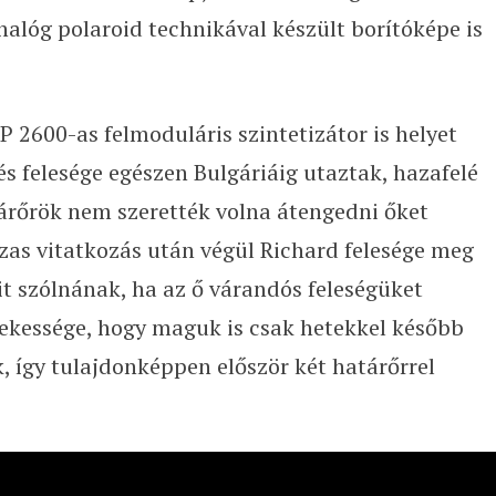
nalóg polaroid technikával készült borítóképe is
P 2600-as felmoduláris szintetizátor is helyet
és felesége egészen Bulgáriáig utaztak, hazafelé
árőrök nem szerették volna átengedni őket
as vitatkozás után végül Richard felesége meg
t szólnának, ha az ő várandós feleségüket
rdekessége, hogy maguk is csak hetekkel később
 így tulajdonképpen először két határőrrel