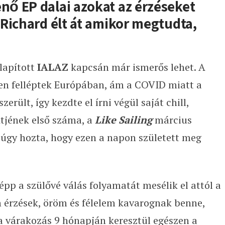
ő EP dalai azokat az érzéseket
Richard élt át amikor megtudta,
lapított
IALAZ
kapcsán már ismerős lehet. A
en felléptek Európában, ám a COVID miatt a
erült, így kezdte el írni végül saját chill,
tjének első száma, a
Like Sailing
március
 úgy hozta, hogy ezen a napon született meg
 épp a szülővé válás folyamatát mesélik el attól a
n érzések, öröm és félelem kavarognak benne,
 a várakozás 9 hónapján keresztül egészen a