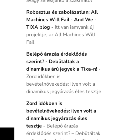
avagy zeneajánló a szakmától
Robosztus és zabolázatlan: All
Machines Will Fail - And We -
TIXA blog
-
Itt van iamyank új
projektje, az All Machines Will
Fail
Belépő árazás érdeklődés
szerint? - Debütáltak a
dinamikus árú jegyek a Tixa-n!
-
Zord időkben is
bevételnövekedés: ilyen volt a
dinamikus jegyárazás éles tesztje
Zord időkben is
bevételnövekedés: ilyen volt a
dinamikus jegyárazás éles
tesztje
-
Belépő árazás
érdeklődés szerint? – Debütáltak