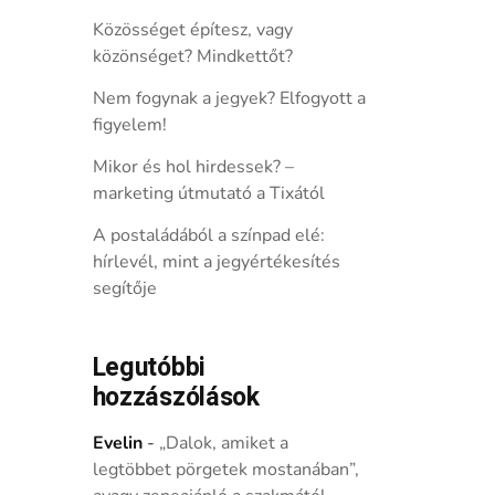
Közösséget építesz, vagy
közönséget? Mindkettőt?
Nem fogynak a jegyek? Elfogyott a
figyelem!
Mikor és hol hirdessek? –
marketing útmutató a Tixától
A postaládából a színpad elé:
hírlevél, mint a jegyértékesítés
segítője
Legutóbbi
hozzászólások
Evelin
-
„Dalok, amiket a
legtöbbet pörgetek mostanában”,