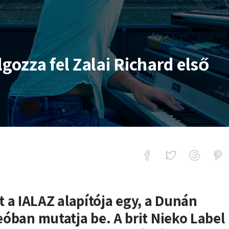
lgozza fel Zalai Richard első
el Zalai Richard első EP-je
 a IALAZ alapítója egy, a Dunán
deóban mutatja be. A brit Nieko Label