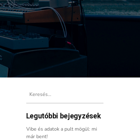
Keresés:
Legutóbbi bejegyzések
Vibe és adatok a pult mögül: mi
már bent!