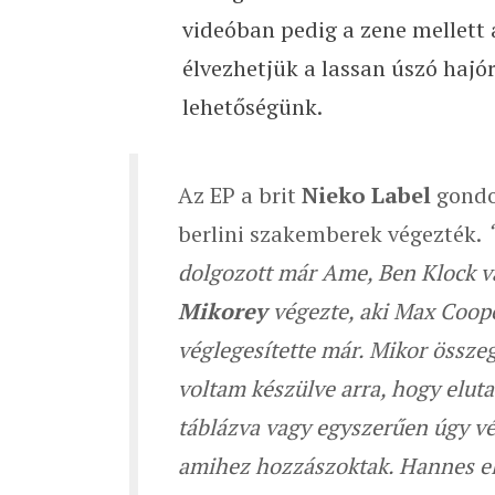
videóban pedig a zene mellett
élvezhetjük a lassan úszó hajó
lehetőségünk.
Az EP a brit
Nieko Label
gondo
berlini szakemberek végezték.
dolgozott már Ame, Ben Klock va
Mikorey
végezte, aki Max Coop
véglegesítette már. Mikor össze
voltam készülve arra, hogy elut
táblázva vagy egyszerűen úgy vél
amihez hozzászoktak. Hannes els