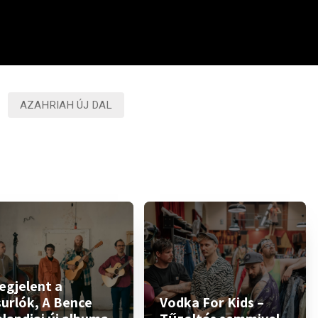
AZAHRIAH ÚJ DAL
egjelent a
surlók, A Bence
Vodka For Kids –