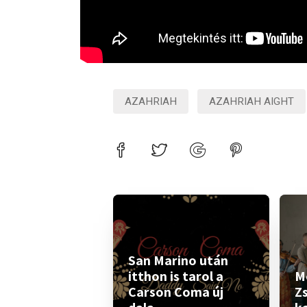
AZAHRIAH
AZAHRIAH AIGHT
San Marino után
itthon is tarol a
M
Carson Coma új
Z