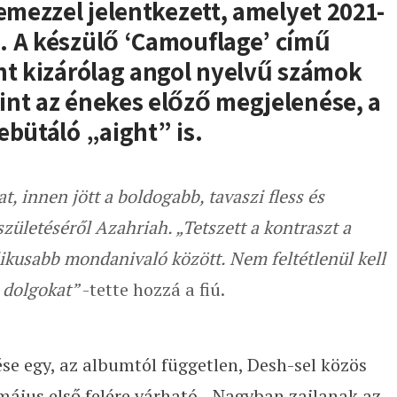
lemezzel jelentkezett, amelyet 2021-
. A készülő ‘Camouflage’ című
nt kizárólag angol nyelvű számok
int az énekes előző megjelenése, a
ebütáló „aight” is.
at, innen jött a boldogabb, tavaszi fless és
zületéséről Azahriah. „Tetszett a kontraszt a
ikusabb mondanivaló között. Nem feltétlenül kell
 dolgokat”
-tette hozzá a fiú.
e egy, az albumtól független, Desh-sel közös
május első felére várható. „Nagyban zajlanak az