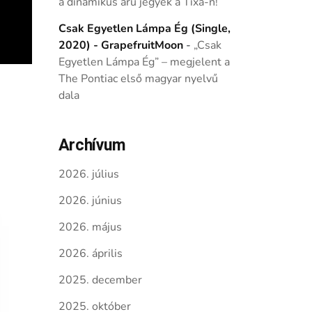
a dinamikus árú jegyek a Tixa-n!
Csak Egyetlen Lámpa Ég (Single,
2020) - GrapefruitMoon
-
„Csak
Egyetlen Lámpa Ég” – megjelent a
The Pontiac első magyar nyelvű
dala
Archívum
2026. július
2026. június
2026. május
2026. április
2025. december
2025. október