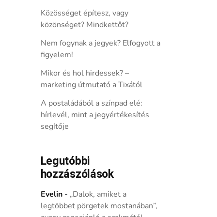
Közösséget építesz, vagy
közönséget? Mindkettőt?
Nem fogynak a jegyek? Elfogyott a
figyelem!
Mikor és hol hirdessek? –
marketing útmutató a Tixától
A postaládából a színpad elé:
hírlevél, mint a jegyértékesítés
segítője
Legutóbbi
hozzászólások
Evelin
-
„Dalok, amiket a
legtöbbet pörgetek mostanában”,