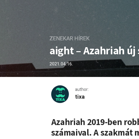
ZENEKAR HÍREK
aight – Azahriah ú
2021.04.16.
author:
tixa
aight – Azahriah új száma
Azahriah 2019-ben rob
számaival. A szakmát m