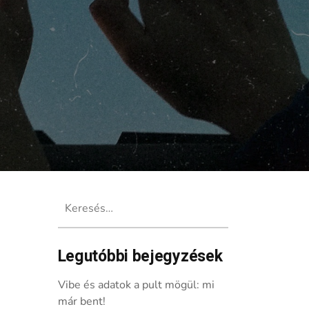
Keresés:
Legutóbbi bejegyzések
Vibe és adatok a pult mögül: mi
már bent!