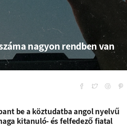
j száma nagyon rendben van
 nagyon rendben van
bant be a köztudatba angol nyelvű
aga kitanuló- és felfedező fiatal