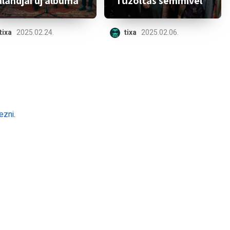
landjai új albuma
Tűzoltás semmivel
tixa
2025.02.24.
tixa
2025.02.06.
ezni
.