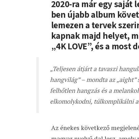
2020-ra már egy saját 
ben újabb album követ
lemezen a tervek szeri
kapnak majd helyet, m
„4K LOVE”, és a most d
„Teljesen átjárt a tavaszi hangul
hangvilág” – mondta az „aight” s
felhőtlen hangzás és a melankol
elkomolykodni, túlkomplikálni a
Az énekes következő megjelenés
magyar nyelvű dal lesz, amely 