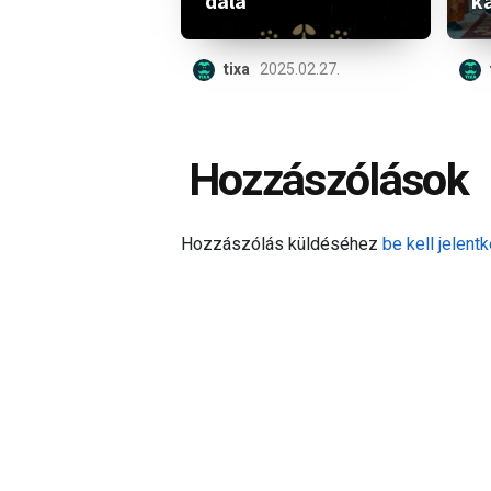
dala
ka
tixa
2025.02.27.
Hozzászólások
Hozzászólás küldéséhez
be kell jelentk