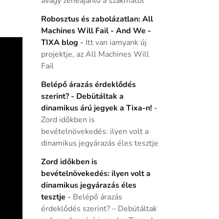
avagy zeneajánló a szakmától
Robosztus és zabolázatlan: All
Machines Will Fail - And We -
TIXA blog
-
Itt van iamyank új
projektje, az All Machines Will
Fail
Belépő árazás érdeklődés
szerint? - Debütáltak a
dinamikus árú jegyek a Tixa-n!
-
Zord időkben is
bevételnövekedés: ilyen volt a
dinamikus jegyárazás éles tesztje
Zord időkben is
bevételnövekedés: ilyen volt a
dinamikus jegyárazás éles
tesztje
-
Belépő árazás
érdeklődés szerint? – Debütáltak