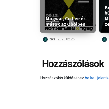
K
b
Mogwai, Co Lee és
M
mások az Öbölben
z
tixa
2025.02.25.
Hozzászólások
Hozzászólás küldéséhez
be kell jelentk