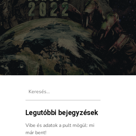
Keresés:
Legutóbbi bejegyzések
Vibe és adatok a pult mögül: mi
már bent!