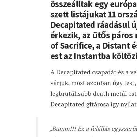
összeálltak egy európa
szett listájukat 11 orsz
Decapitated ráadásul ú
érkezik, az ütős páros
of Sacrifice, a Distant 
est az Instantba költöz
A Decapitated csapatát és a ve
várjuk, most azonban úgy fest,
legbrutálisabb death metál est
Decapitated gitárosa így nyila
„Bumm!!! Ez a felállás egyszerűe