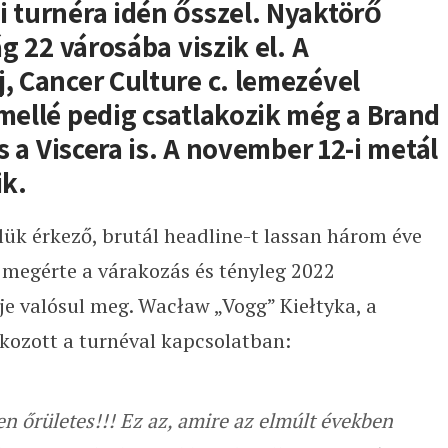
i turnéra idén ősszel. Nyaktörő
ág 22 városába viszik el. A
j, Cancer Culture c. lemezével
 mellé pedig csatlakozik még a Brand
és a Viscera is. A november 12-i metál
ik.
lük érkező, brutál headline-t lassan három éve
 megérte a várakozás és tényleg 2022
je valósul meg. Wacław „Vogg” Kiełtyka, a
tkozott a turnéval kapcsolatban:
n őrületes!!! Ez az, amire az elmúlt években