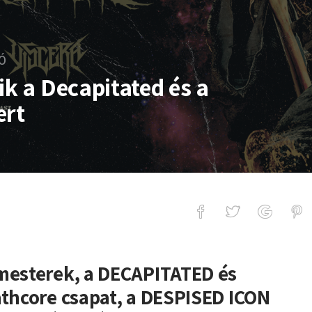
Ó
ik a Decapitated és a
ert
capitated és a Despised Icon koncert
 mesterek, a DECAPITATED és
athcore csapat, a DESPISED ICON