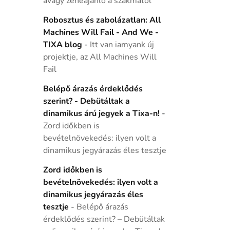
avagy zeneajánló a szakmától
Robosztus és zabolázatlan: All
Machines Will Fail - And We -
TIXA blog
-
Itt van iamyank új
projektje, az All Machines Will
Fail
Belépő árazás érdeklődés
szerint? - Debütáltak a
dinamikus árú jegyek a Tixa-n!
-
Zord időkben is
bevételnövekedés: ilyen volt a
dinamikus jegyárazás éles tesztje
Zord időkben is
bevételnövekedés: ilyen volt a
dinamikus jegyárazás éles
tesztje
-
Belépő árazás
érdeklődés szerint? – Debütáltak