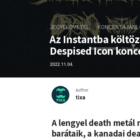
JEGYELŐVÉTEL
KONCERTAJÁNL
Az Instantba költöz
Despised Icon konc
2022.11.04.
author:
tixa
Az Instantba költözik a De
A lengyel death metál
barátaik, a kanadai de