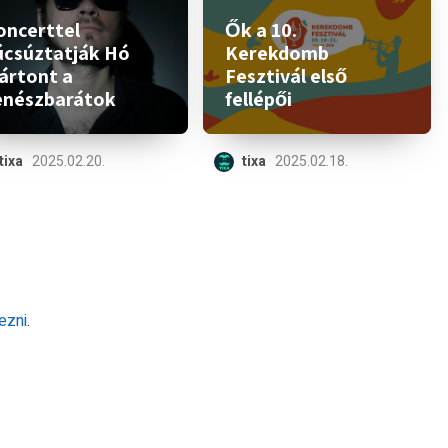
oncerttel
Ők a 10.
úcsúztatják Hó
Kerekdomb
ártont a
Fesztivál első
enészbarátok
fellépői
tixa
2025.02.20.
tixa
2025.02.18.
ezni
.