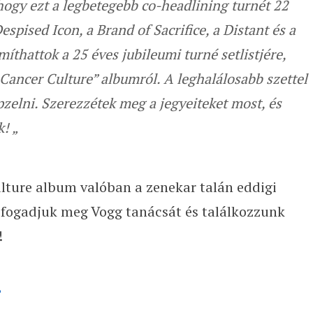
hogy ezt a legbetegebb co-headlining turnét 22
spised Icon, a Brand of Sacrifice, a Distant és a
míthattok a 25 éves jubileumi turné setlistjére,
„Cancer Culture” albumról. A leghalálosabb szettel
pzelni. Szerezzétek meg a jegyeiteket most, és
! „
lture album valóban a zenekar talán eddigi
y fogadjuk meg Vogg tanácsát és találkozzunk
!
>