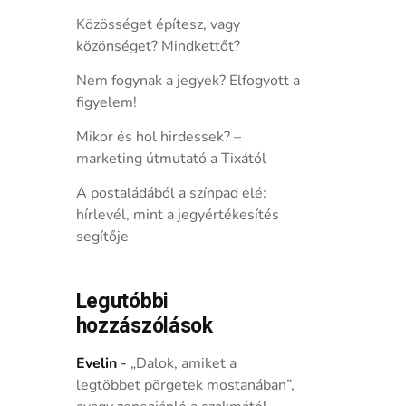
Közösséget építesz, vagy
közönséget? Mindkettőt?
Nem fogynak a jegyek? Elfogyott a
figyelem!
Mikor és hol hirdessek? –
marketing útmutató a Tixától
A postaládából a színpad elé:
hírlevél, mint a jegyértékesítés
segítője
Legutóbbi
hozzászólások
Evelin
-
„Dalok, amiket a
legtöbbet pörgetek mostanában”,