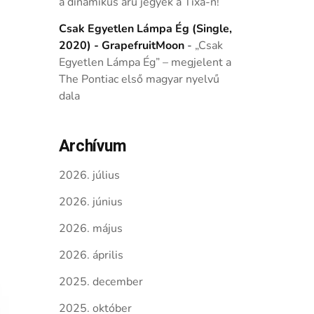
a dinamikus árú jegyek a Tixa-n!
Csak Egyetlen Lámpa Ég (Single,
2020) - GrapefruitMoon
-
„Csak
Egyetlen Lámpa Ég” – megjelent a
The Pontiac első magyar nyelvű
dala
Archívum
2026. július
2026. június
2026. május
2026. április
2025. december
2025. október