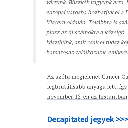
vártunk. Büszkék vagyunk arra, 
európai városba hozhatjuk el a De
Viscera oldalán. Továbbra is szá
plusz az új számokra a közelgő 
készülünk, amit csak el tudsz ké
hamarosan találkozunk, emberek
Az azóta megjelenet Cancer Cu
legbrutálisabb anyaga lett, íg
november 12-én az Instantban
Decapitated jegyek >>