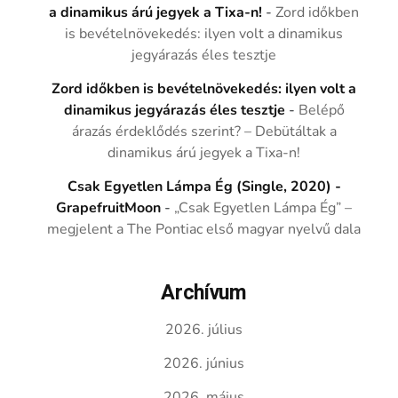
a dinamikus árú jegyek a Tixa-n!
-
Zord időkben
is bevételnövekedés: ilyen volt a dinamikus
jegyárazás éles tesztje
Zord időkben is bevételnövekedés: ilyen volt a
dinamikus jegyárazás éles tesztje
-
Belépő
árazás érdeklődés szerint? – Debütáltak a
dinamikus árú jegyek a Tixa-n!
Csak Egyetlen Lámpa Ég (Single, 2020) -
GrapefruitMoon
-
„Csak Egyetlen Lámpa Ég” –
megjelent a The Pontiac első magyar nyelvű dala
Archívum
2026. július
2026. június
2026. május