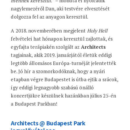
mennek keresztül.” –
mondta el nyolcadik
nagylemezéről Dan, aki testvére elvesztését
dolgozza fel az anyagon keresztül.
A 2018. novemberében megjelent
Holy Hell
felvételei hat hónapon keresztül zajlottak, és
egyfajta terápiakén szolgált az
Architects
tagjainak, akik 2019. januárjától életük eddigi
legtöbb állomásos Európa-turnéját jelentették
be. Jó hír a szomorkodóknak, hogy a nyári
etapban végre Budapestet is útba ejtik a srácok,
így eddigi legnagyobb szabású önálló
koncertjükre készülnek hazánkban július 25-én
a Budapest Parkban!
Architects @ Budapest Park