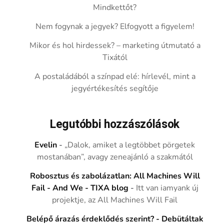
Mindkettőt?
Nem fogynak a jegyek? Elfogyott a figyelem!
Mikor és hol hirdessek? – marketing útmutató a
Tixától
A postaládából a színpad elé: hírlevél, mint a
jegyértékesítés segítője
Legutóbbi hozzászólások
Evelin
-
„Dalok, amiket a legtöbbet pörgetek
mostanában”, avagy zeneajánló a szakmától
Robosztus és zabolázatlan: All Machines Will
Fail - And We - TIXA blog
-
Itt van iamyank új
projektje, az All Machines Will Fail
Belépő árazás érdeklődés szerint? - Debütáltak