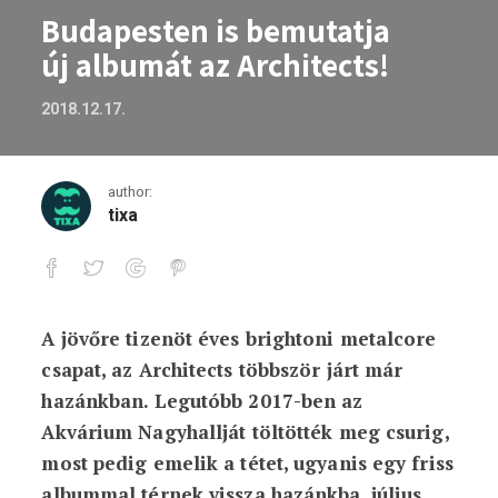
Budapesten is bemutatja
új albumát az Architects!
2018.12.17.
author:
tixa
A jövőre tizenöt éves brightoni metalcore
Budapesten is bemutatja új albumát az 
csapat, az Architects többször járt már
hazánkban. Legutóbb 2017-ben az
Akvárium Nagyhallját töltötték meg csurig,
most pedig emelik a tétet, ugyanis egy friss
albummal térnek vissza hazánkba, július