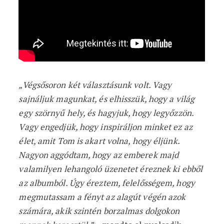
„Végsősoron két választásunk volt. Vagy
sajnáljuk magunkat, és elhisszük, hogy a világ
egy szörnyű hely, és hagyjuk, hogy legyőzzön.
Vagy engedjük, hogy inspiráljon minket ez az
élet, amit Tom is akart volna, hogy éljünk.
Nagyon aggódtam, hogy az emberek majd
valamilyen lehangoló üzenetet éreznek ki ebből
az albumból. Úgy éreztem, felelősségem, hogy
megmutassam a fényt az alagút végén azok
számára, akik szintén borzalmas dolgokon