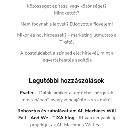
Közösséget építesz, vagy közönséget?
Mindkettőt?
Nem fogynak a jegyek? Elfogyott a figyelem!
Mikor és hol hirdessek? – marketing útmutató a
Tixától
A postaládából a színpad elé: hírlevél, mint a
jegyértékesítés segítője
Legutóbbi hozzászólások
Evelin
-
„Dalok, amiket a legtöbbet pörgetek
mostanában”, avagy zeneajánló a szakmától
Robosztus és zabolázatlan: All Machines Will
Fail - And We - TIXA blog
-
Itt van iamyank új
projektje, az All Machines Will Fail