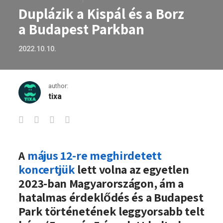
Duplázik a Kispál és a Borz
a Budapest Parkban
2022.10.10.
author:
tixa
Duplázik a Kispál és a Borz a Budapest
A
május 12-re meghirdetett
koncertjük
lett volna az egyetlen
2023-ban Magyarországon, ám a
hatalmas érdeklődés és a Budapest
Park történetének leggyorsabb telt