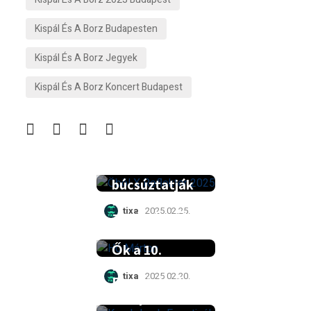
Kispál És A Borz Budapesten
Kispál És A Borz Jegyek
Kispál És A Borz Koncert Budapest
Mogwai, Co
Lee és mások
az Öbölben
Koncerttel
búcsúztatják
Hó Mártont a
tixa
2025.02.25.
zenészbaráto
k
Ők a 10.
Kerekdomb
tixa
2025.02.20.
Fesztivál első
fellépői