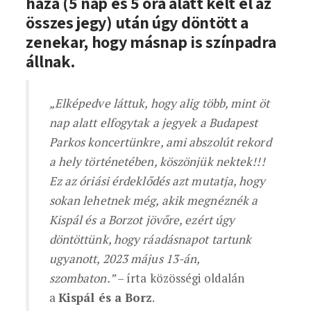
háza (5 nap és 5 óra alatt kelt el az
összes jegy) után úgy döntött a
zenekar, hogy másnap is színpadra
állnak.
„Elképedve láttuk, hogy alig több, mint öt
nap alatt elfogytak a jegyek a Budapest
Parkos koncertünkre, ami abszolút rekord
a hely történetében, köszönjük nektek!!!
Ez az óriási érdeklődés azt mutatja, hogy
sokan lehetnek még, akik megnéznék a
Kispál és a Borzot jövőre, ezért úgy
döntöttünk, hogy ráadásnapot tartunk
ugyanott, 2023 május 13-án,
szombaton.”
– írta közösségi oldalán
a
Kispál és a Borz
.