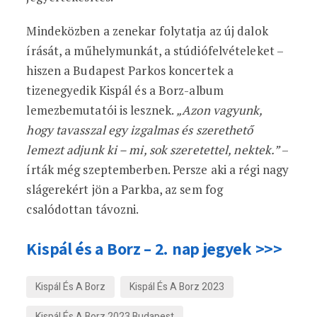
Mindeközben a zenekar folytatja az új dalok
írását, a műhelymunkát, a stúdiófelvételeket –
hiszen a Budapest Parkos koncertek a
tizenegyedik Kispál és a Borz-album
lemezbemutatói is lesznek.
„Azon vagyunk,
hogy tavasszal egy izgalmas és szerethető
lemezt adjunk ki – mi, sok szeretettel, nektek.”
–
írták még szeptemberben. Persze aki a régi nagy
slágerekért jön a Parkba, az sem fog
csalódottan távozni.
Kispál és a Borz – 2. nap jegyek >>>
Kispál És A Borz
Kispál És A Borz 2023
Kispál És A Borz 2023 Budapest