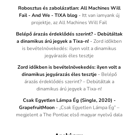
Robosztus és zabolázatlan: All Machines Will
Fail - And We - TIXA blog
-
Itt van iamyank új
projektje, az All Machines Will Fail
Belépő árazás érdeklődés szerint? - Debütáltak
a dinamikus árú jegyek a Tixa-n!
-
Zord időkben
is bevételnövekedés: ilyen volt a dinamikus
jegyárazás éles tesztje
Zord időkben is bevételnövekedés: ilyen volt a
dinamikus jegyárazás éles tesztje
-
Belépő
árazás érdeklődés szerint? – Debütáltak a
dinamikus árú jegyek a Tixa-n!
Csak Egyetlen Lámpa Ég (Single, 2020) -
GrapefruitMoon
-
„Csak Egyetlen Lámpa Ég” –
megjelent a The Pontiac első magyar nyelvű dala