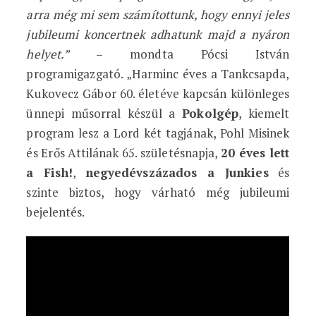
arra még mi sem számítottunk, hogy ennyi jeles
jubileumi koncertnek adhatunk majd a nyáron
helyet.”
– mondta Pócsi István
programigazgató. „Harminc éves a Tankcsapda,
Kukovecz Gábor 60. életéve kapcsán különleges
ünnepi műsorral készül a
Pokolgép
, kiemelt
program lesz a Lord két tagjának, Pohl Misinek
és Erős Attilának 65. születésnapja,
20 éves lett
a Fish!
,
negyedévszázados a Junkies
és
szinte biztos, hogy várható még jubileumi
bejelentés.