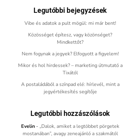
Legutóbbi bejegyzések
Vibe és adatok a pult mögül: mi már bent!
Közösséget építesz, vagy közönséget?
Mindkettőt?
Nem fogynak a jegyek? Elfogyott a figyelem!
Mikor és hol hirdessek? – marketing útmutató a
Tixától
A postaládából a színpad elé: hírlevél, mint a
jegyértékesítés segítője
Legutóbbi hozzászólások
Evelin
-
„Dalok, amiket a legtöbbet pörgetek
mostanában”, avagy zeneajánló a szakmától