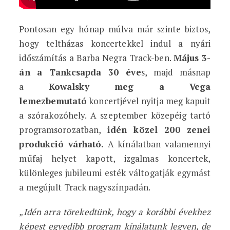
Pontosan egy hónap múlva már szinte biztos,
hogy teltházas koncertekkel indul a nyári
időszámítás a Barba Negra Track-ben.
Május 3-
án a Tankcsapda 30 éve
s, majd másnap
a
Kowalsky meg a Vega
lemezbemutató
koncertjével nyitja meg kapuit
a szórakozóhely. A szeptember közepéig tartó
programsorozatban,
idén közel 200 zenei
produkció várható.
A kínálatban valamennyi
műfaj helyet kapott, izgalmas koncertek,
különleges jubileumi esték váltogatják egymást
a megújult Track nagyszínpadán.
„Idén arra törekedtünk, hogy a korábbi évekhez
képest egyedibb program kínálatunk legyen, de