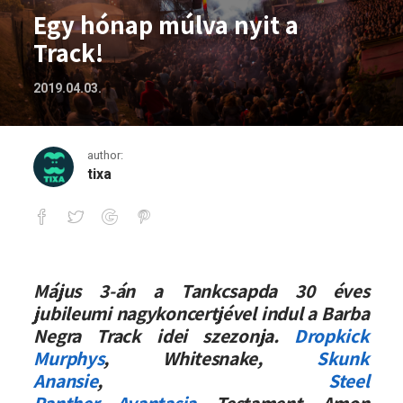
Egy hónap múlva nyit a
Track!
2019.04.03.
author:
tixa
Egy hónap múlva nyit a Track!
Május 3-án a Tankcsapda 30 éves
jubileumi nagykoncertjével indul a Barba
Negra Track idei szezonja.
Dropkick
Murphys
, Whitesnake,
Skunk
Anansie
,
Steel