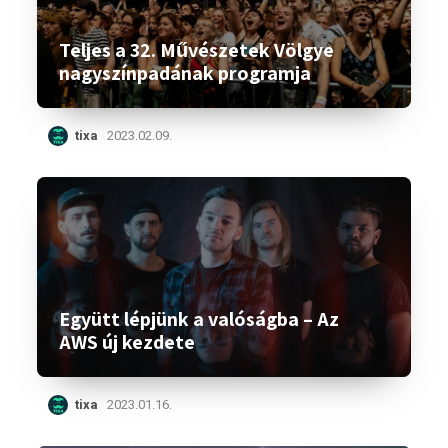
Teljes a 32. Művészetek Völgye
nagyszínpadának programja
tixa
2023.02.09.
Együtt lépjünk a valóságba – Az
AWS új kezdete
tixa
2023.01.16.