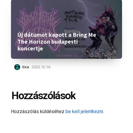
Új dátumot kapott a Bring Me
The Horizon budapesti
koncertje
tixa
2022.12.16.
Hozzászólások
Hozzászólás küldéséhez
be kell jelentkezni
.