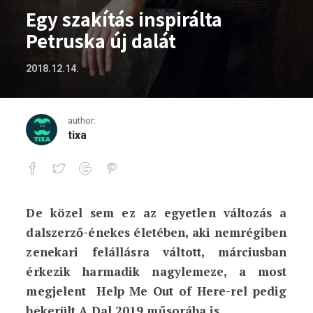
Egy szakítás inspirálta
Petruska új dalát
2018.12.14.
author:
tixa
De közel sem ez az egyetlen változás a
Egy szakítás inspirálta Petruska új dalá
dalszerző-énekes életében, aki nemrégiben
zenekari felállásra váltott, márciusban
érkezik harmadik nagylemeze, a most
megjelent Help Me Out of Here-rel pedig
bekerült A Dal 2019 műsorába is.