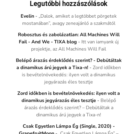
Legutóbbi hozzászólások
Evelin
-
„Dalok, amiket a legtöbbet pörgetek
mostanában”, avagy zeneajánló a szakmától
Robosztus és zabolázatlan: All Machines Will
Fail - And We - TIXA blog
-
Itt van iamyank új
projektje, az All Machines Will Fail
Belépő árazás érdeklődés szerint? - Debütáltak
a dinamikus árú jegyek a Tixa-n!
-
Zord időkben
is bevételnövekedés: ilyen volt a dinamikus
jegyárazás éles tesztje
Zord időkben is bevételnövekedés: ilyen volt a
dinamikus jegyárazás éles tesztje
-
Belépő
árazás érdeklődés szerint? – Debütáltak a
dinamikus árú jegyek a Tixa-n!
Csak Egyetlen Lámpa Ég (Single, 2020) -
GrapefruitMoon
-
„Csak Egyetlen Lámpa Ég” –