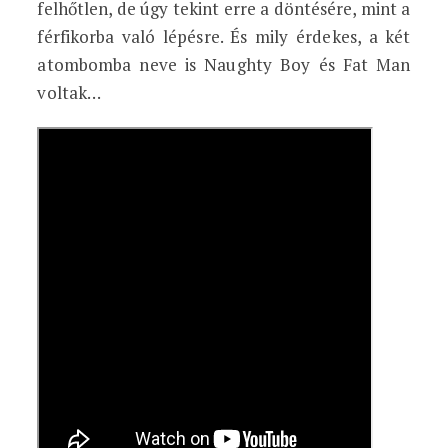
felhőtlen, de úgy tekint erre a döntésére, mint a
férfikorba való lépésre. És mily érdekes, a két
atombomba neve is Naughty Boy és Fat Man
voltak…