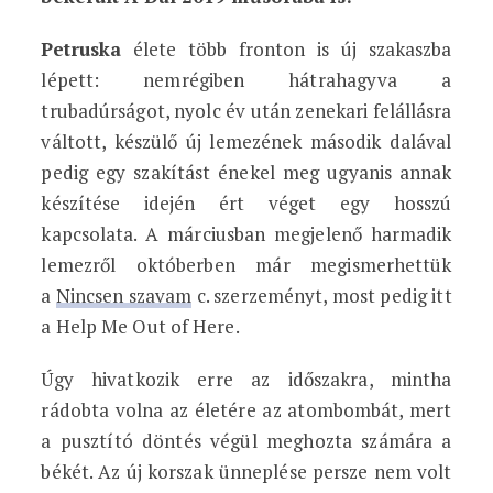
Petruska
élete több fronton is új szakaszba
lépett: nemrégiben hátrahagyva a
trubadúrságot, nyolc év után zenekari felállásra
váltott, készülő új lemezének második dalával
pedig egy szakítást énekel meg ugyanis annak
készítése idején ért véget egy hosszú
kapcsolata. A márciusban megjelenő harmadik
lemezről októberben már megismerhettük
a
Nincsen szavam
c. szerzeményt, most pedig itt
a Help Me Out of Here.
Úgy hivatkozik erre az időszakra, mintha
rádobta volna az életére az atombombát, mert
a pusztító döntés végül meghozta számára a
békét. Az új korszak ünneplése persze nem volt