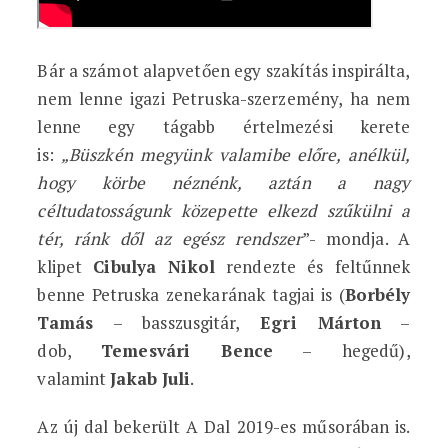
Bár a számot alapvetően egy szakítás inspirálta,
nem lenne igazi Petruska-szerzemény, ha nem
lenne egy tágabb értelmezési kerete
is:
„Büszkén megyünk valamibe előre, anélkül,
hogy körbe néznénk, aztán a nagy
céltudatosságunk közepette elkezd szűkülni a
tér, ránk dől az egész rendszer
”- mondja. A
klipet
Cibulya Nikol
rendezte és feltűnnek
benne Petruska zenekarának tagjai is (
Borbély
Tamás
– basszusgitár,
Egri Márton
–
dob,
Temesvári Bence
– hegedű),
valamint
Jakab Juli
.
Az új dal bekerült A Dal 2019-es műsorában is.