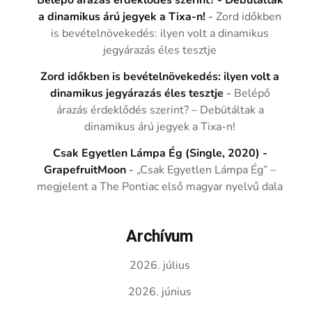
Belépő árazás érdeklődés szerint? - Debütáltak
a dinamikus árú jegyek a Tixa-n!
-
Zord időkben
is bevételnövekedés: ilyen volt a dinamikus
jegyárazás éles tesztje
Zord időkben is bevételnövekedés: ilyen volt a
dinamikus jegyárazás éles tesztje
-
Belépő
árazás érdeklődés szerint? – Debütáltak a
dinamikus árú jegyek a Tixa-n!
Csak Egyetlen Lámpa Ég (Single, 2020) -
GrapefruitMoon
-
„Csak Egyetlen Lámpa Ég” –
megjelent a The Pontiac első magyar nyelvű dala
Archívum
2026. július
2026. június