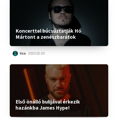
Koncerttel búcsúztatják Hó
Mártont a zenészbarátok
tixa
2025.02.20.
Első önálló bulijával érkezik
hazánkba James Hype!