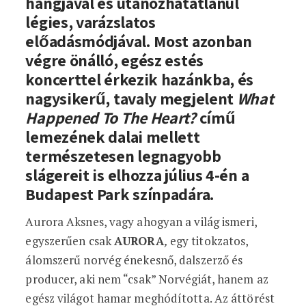
hangjával és utánozhatatlanul
légies, varázslatos
előadásmódjával. Most azonban
végre önálló, egész estés
koncerttel érkezik hazánkba, és
nagysikerű, tavaly megjelent
What
Happened To The Heart?
című
lemezének dalai mellett
természetesen legnagyobb
slágereit is elhozza július 4-én a
Budapest Park színpadára.
Aurora Aksnes, vagy ahogyan a világ ismeri,
egyszerűen csak
AURORA
,
egy titokzatos,
álomszerű norvég énekesnő, dalszerző és
producer, aki nem “csak” Norvégiát, hanem az
egész világot hamar meghódította. Az áttörést