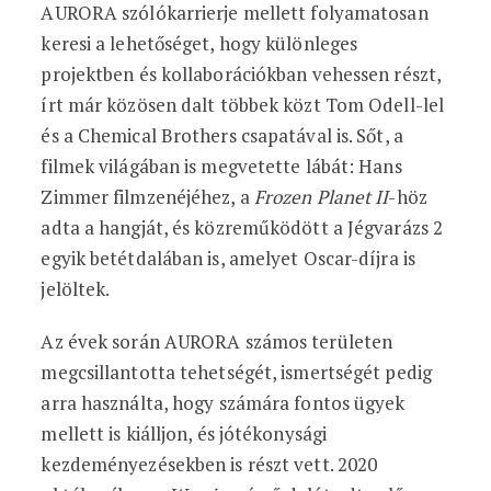
AURORA szólókarrierje mellett folyamatosan
keresi a lehetőséget, hogy különleges
projektben és kollaborációkban vehessen részt,
írt már közösen dalt többek közt Tom Odell-lel
és a Chemical Brothers csapatával is. Sőt, a
filmek világában is megvetette lábát: Hans
Zimmer filmzenéjéhez, a
Frozen Planet II
-höz
adta a hangját, és közreműködött a Jégvarázs 2
egyik betétdalában is, amelyet Oscar-díjra is
jelöltek.
Az évek során AURORA számos területen
megcsillantotta tehetségét, ismertségét pedig
arra használta, hogy számára fontos ügyek
mellett is kiálljon, és jótékonysági
kezdeményezésekben is részt vett. 2020