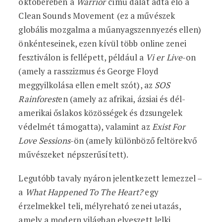
októberében a
Warrior
című dalát adta elő a
Clean Sounds Movement (ez a művészek
globális mozgalma a műanyagszennyezés ellen)
önkénteseinek, ezen kívül több online zenei
fesztiválon is fellépett, például a
Vi er Live
-on
(amely a rasszizmus és George Floyd
meggyilkolása ellen emelt szót), az
SOS
Rainforest
en (amely az afrikai, ázsiai és dél-
amerikai őslakos közösségek és dzsungelek
védelmét támogatta), valamint az
Exist For
Love Sessions
-ön (amely különböző feltörekvő
művészeket népszerűsített).
Legutóbb tavaly nyáron jelentkezett lemezzel –
a
What Happened To The Heart?
egy
érzelmekkel teli, mélyreható zenei utazás,
amely a modern világban elveszett lelki