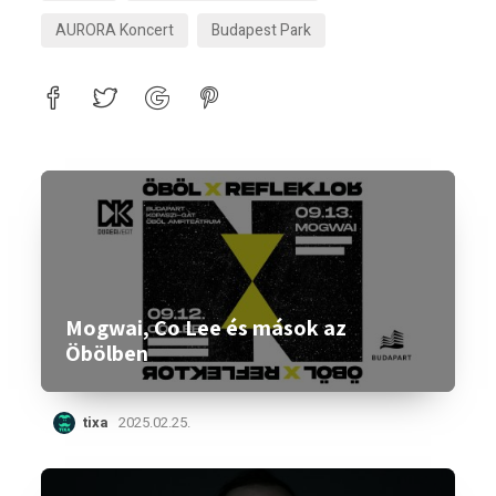
AURORA Koncert
Budapest Park
Mogwai, Co Lee és mások az
Öbölben
tixa
2025.02.25.