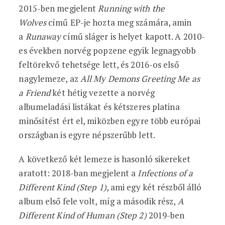
2015-ben megjelent
Running with the
Wolves
című EP-je hozta meg számára, amin
a
Runaway
című sláger is helyet kapott. A 2010-
es években norvég popzene egyik legnagyobb
feltörekvő tehetsége lett, és 2016-os első
nagylemeze, az
All My Demons Greeting Me as
a Friend
két hétig vezette a norvég
albumeladási listákat és kétszeres platina
minősítést ért el, miközben egyre több európai
országban is egyre népszerűbb lett.
A következő két lemeze is hasonló sikereket
aratott: 2018-ban megjelent a
Infections of a
Different Kind (Step 1)
, ami egy két részből álló
album első fele volt, míg a második rész,
A
Different Kind of Human (Step 2)
2019-ben