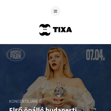
KONCERTAJÁNLÓ
Első önálló budapesti