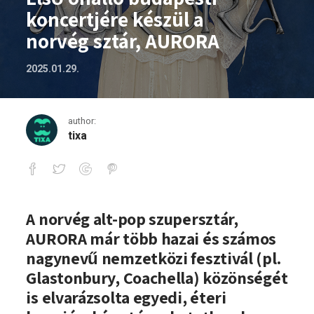
koncertjére készül a
norvég sztár, AURORA
2025.01.29.
author:
tixa
Első önálló budapesti koncertjére kész
A norvég alt-pop szupersztár,
AURORA már több hazai és számos
nagynevű nemzetközi fesztivál (pl.
Glastonbury, Coachella) közönségét
is elvarázsolta egyedi, éteri