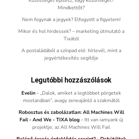
Közösséget építesz, vagy közönséget?
Mindkettőt?
Nem fogynak a jegyek? Elfogyott a figyelem!
Mikor és hol hirdessek? – marketing útmutató a
Tixától
A postaládából a színpad elé: hírlevél, mint a
jegyértékesítés segítője
Legutóbbi hozzászólások
Evelin
-
„Dalok, amiket a legtöbbet pörgetek
mostanában”, avagy zeneajánló a szakmától
Robosztus és zabolázatlan: All Machines Will
Fail - And We - TIXA blog
-
Itt van iamyank új
projektje, az All Machines Will Fail