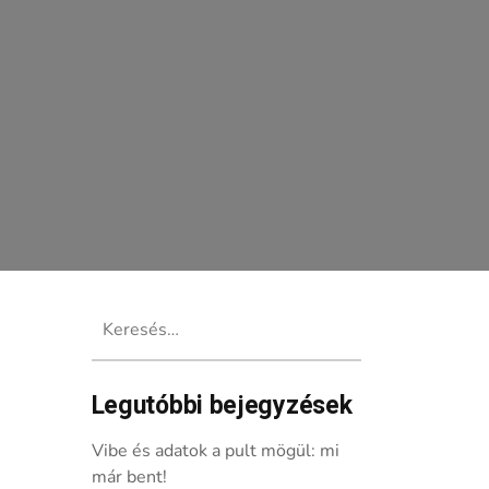
Keresés:
Legutóbbi bejegyzések
Vibe és adatok a pult mögül: mi
már bent!