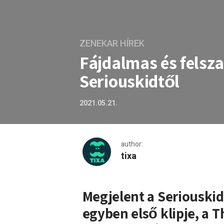
ZENEKAR HÍREK
Fájdalmas és felsza
Seriouskidtől
2021.05.21.
author:
tixa
Fájdalmas és felszabadító 
Megjelent a Seriouski
egyben első klipje, a T