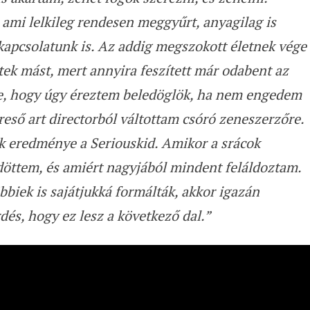
 ami lelkileg rendesen meggyűrt, anyagilag is
 kapcsolatunk is. Az addig megszokott életnek vége
tek mást, mert annyira feszített már odabent az
re, hogy úgy éreztem beledöglök, ha nem engedem
ereső art directorból váltottam csóró zeneszerzőre.
k eredménye a Seriouskid. Amikor a srácok
döttem, és amiért nagyjából mindent feláldoztam.
bbiek is sajátjukká formálták, akkor igazán
dés, hogy ez lesz a következő dal.”