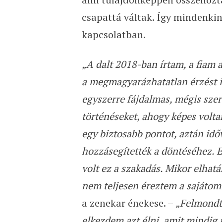
csapattá váltak. Így mindenkin
kapcsolatban.
„A dalt 2018-ban írtam, a fiam a
a megmagyarázhatatlan érzést 
egyszerre fájdalmas, mégis szere
történéseket, ahogy képes volta
egy biztosabb pontot, aztán időv
hozzásegítették a döntéséhez.
volt ez a szakadás. Mikor elhatá
nem teljesen éreztem a sajáto
a zenekar énekese. –
„Felmondt
elkezdem azt élni, amit mindig i