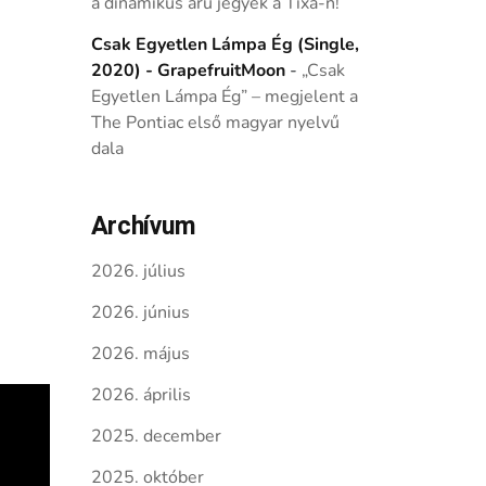
a dinamikus árú jegyek a Tixa-n!
Csak Egyetlen Lámpa Ég (Single,
2020) - GrapefruitMoon
-
„Csak
Egyetlen Lámpa Ég” – megjelent a
The Pontiac első magyar nyelvű
dala
Archívum
2026. július
2026. június
2026. május
2026. április
2025. december
2025. október