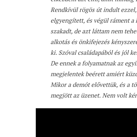
Rendkívül rögös út indult ezzel,
elgyengített, és végül ráment a
szakadt, de azt láttam nem tehe
alkotás és önkifejezés kénysze
ki. Szóval családapából és jól k
De ennek a folyamatnak az egyi
megjelentek beérett amiért küz
Mikor a demót elővettük, és a tö
megjött az üzenet. Nem volt kér