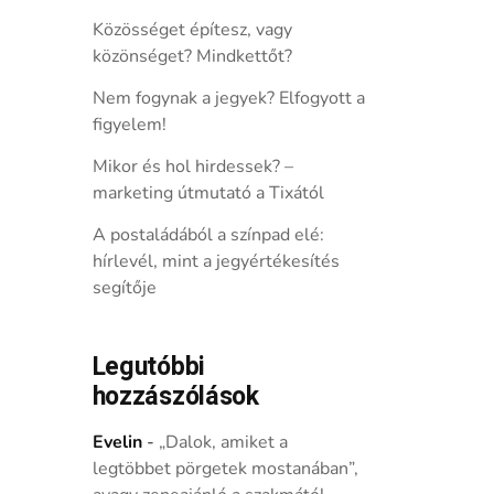
Közösséget építesz, vagy
közönséget? Mindkettőt?
Nem fogynak a jegyek? Elfogyott a
figyelem!
Mikor és hol hirdessek? –
marketing útmutató a Tixától
A postaládából a színpad elé:
hírlevél, mint a jegyértékesítés
segítője
Legutóbbi
hozzászólások
Evelin
-
„Dalok, amiket a
legtöbbet pörgetek mostanában”,