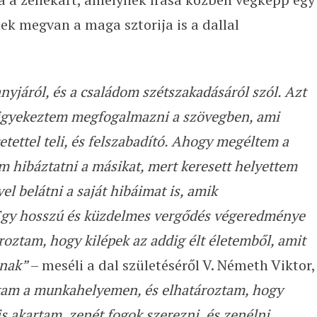
ek megvan a maga sztorija is a dallal
nyjáról, és a családom szétszakadásáról szól. Azt
igyekeztem megfogalmazni a szövegben, ami
tettel teli, és felszabadító. Ahogy megéltem a
m hibáztatni a másikat, mert keresett helyettem
el belátni a saját hibáimat is, amik
 Egy hosszú és küzdelmes vergődés végeredménye
roztam, hogy kilépek az addig élt életemből, amit
mnak”
– meséli a dal születéséről V. Németh Viktor,
am a munkahelyemen, és elhatároztam, hogy
s akartam, zenét fogok szerezni, és zenélni.