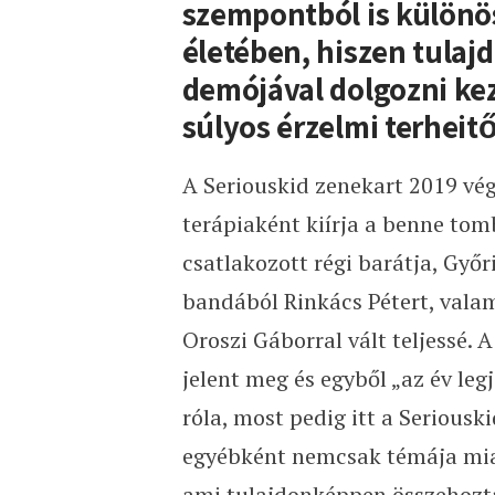
szempontból is különös
életében, hiszen tulaj
demójával dolgozni kez
súlyos érzelmi terheit
A Seriouskid zenekart 2019 vég
terápiaként kiírja a benne tom
csatlakozott régi barátja, Győ
bandából Rinkács Pétert, valam
Oroszi Gáborral vált teljessé.
jelent meg és egyből „az év leg
róla, most pedig itt a Seriouski
egyébként nemcsak témája miatt
ami tulajdonképpen összehozta