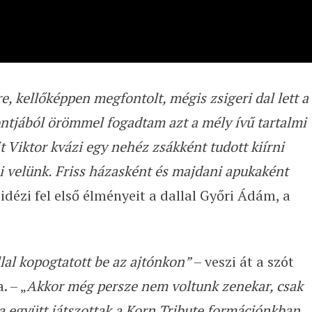
 kellőképpen megfontolt, mégis zsigeri dal lett a
ontjából örömmel fogadtam azt a mély ívű tartalmi
t Viktor kvázi egy nehéz zsákként tudott kiírni
 velünk. Friss házasként és majdani apukaként
idézi fel első élményeit a dallal Győri Ádám, a
llal kopogtatott be az ajtónkon”
– veszi át a szót
. – „
Akkor még persze nem voltunk zenekar, csak
a együtt játszottak a Korn Tribute formációnkban.