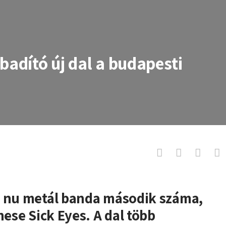
badító új dal a budapesti
új dal a budapesti Seriouskidtől
d nu metál banda második száma,
hese Sick Eyes. A dal több