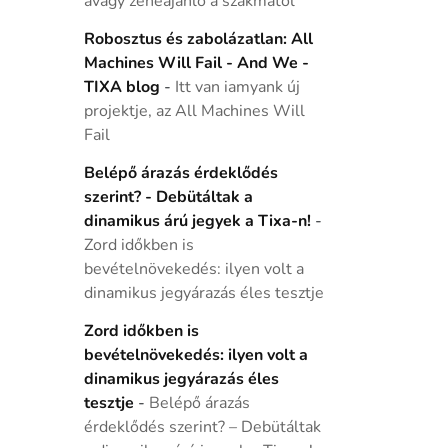
avagy zeneajánló a szakmától
Robosztus és zabolázatlan: All
Machines Will Fail - And We -
TIXA blog
-
Itt van iamyank új
projektje, az All Machines Will
Fail
Belépő árazás érdeklődés
szerint? - Debütáltak a
dinamikus árú jegyek a Tixa-n!
-
Zord időkben is
bevételnövekedés: ilyen volt a
dinamikus jegyárazás éles tesztje
Zord időkben is
bevételnövekedés: ilyen volt a
dinamikus jegyárazás éles
tesztje
-
Belépő árazás
érdeklődés szerint? – Debütáltak