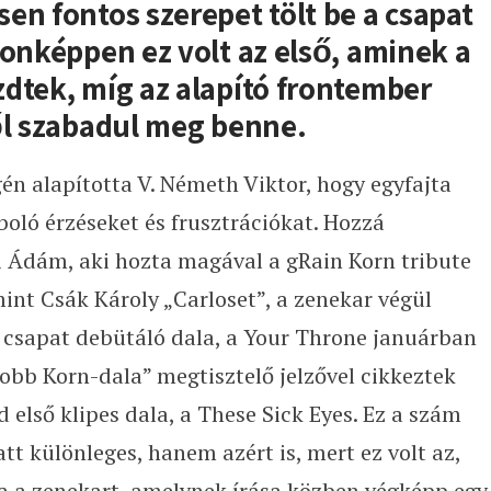
en fontos szerepet tölt be a csapat
donképpen ez volt az első, aminek a
dtek, míg az alapító frontember
ől szabadul meg benne.
én alapította V. Németh Viktor, hogy egyfajta
boló érzéseket és frusztrációkat. Hozzá
ri Ádám, aki hozta magával a gRain Korn tribute
int Csák Károly „Carloset”, a zenekar végül
 A csapat debütáló dala, a Your Throne januárban
jobb Korn-dala” megtisztelő jelzővel cikkeztek
d első klipes dala, a These Sick Eyes. Ez a szám
 különleges, hanem azért is, mert ez volt az,
 a zenekart, amelynek írása közben végképp egy