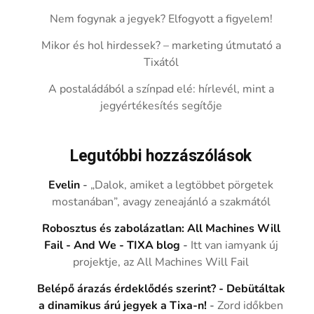
Nem fogynak a jegyek? Elfogyott a figyelem!
Mikor és hol hirdessek? – marketing útmutató a
Tixától
A postaládából a színpad elé: hírlevél, mint a
jegyértékesítés segítője
Legutóbbi hozzászólások
Evelin
-
„Dalok, amiket a legtöbbet pörgetek
mostanában”, avagy zeneajánló a szakmától
Robosztus és zabolázatlan: All Machines Will
Fail - And We - TIXA blog
-
Itt van iamyank új
projektje, az All Machines Will Fail
Belépő árazás érdeklődés szerint? - Debütáltak
a dinamikus árú jegyek a Tixa-n!
-
Zord időkben