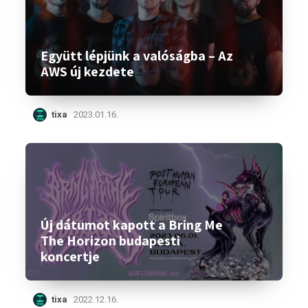
Együtt lépjünk a valóságba – Az
AWS új kezdete
tixa
2023.01.16.
Új dátumot kapott a Bring Me
The Horizon budapesti
koncertje
tixa
2022.12.16.