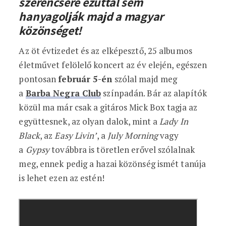
szerencsére ezúttal sem
hanyagolják majd a magyar
közönséget!
Az öt évtizedet és az elképesztő, 25 albumos
életművet felölelő koncert az év elején, egészen
pontosan
február 5-én
szólal majd meg
a
Barba Negra Club
színpadán. Bár az alapítók
közül ma már csak a gitáros Mick Box tagja az
együttesnek, az olyan dalok, mint a
Lady In
Black
, az
Easy Livin’
, a
July Morning
vagy
a
Gypsy
továbbra is töretlen erővel szólalnak
meg, ennek pedig a hazai közönség ismét tanúja
is lehet ezen az estén!