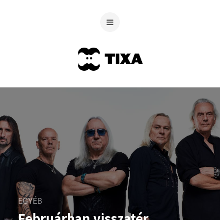
EGYÉB
Februárban visszatér