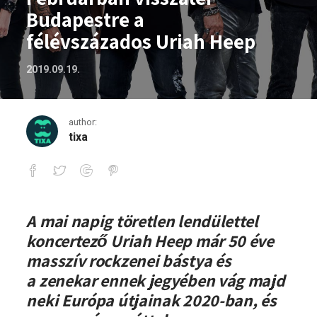
Budapestre a
félévszázados Uriah Heep
2019.09.19.
author:
tixa
Februárban visszatér Budapestre a fél
A mai napig töretlen lendülettel
koncertező
Uriah Heep már 50 éve
masszív rockzenei bástya és
a
zenekar ennek jegyében vág majd
neki Európa útjainak 2020-ban, és