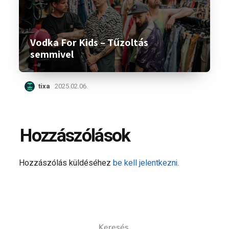
Vodka For Kids – Tűzoltás
semmivel
tixa
2025.02.06.
Hozzászólások
Hozzászólás küldéséhez
be kell jelentkezni
.
Keresés: