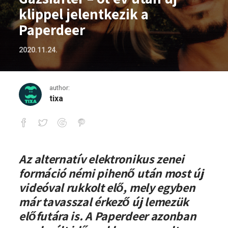
klippel jelentkezik a
Paperdeer
2020.11.24.
author:
tixa
Gazsiafter – öt év után új klippel jelen
Az alternatív elektronikus zenei
formáció némi pihenő után most új
videóval rukkolt elő, mely egyben
már tavasszal érkező új lemezük
előfutára is. A Paperdeer azonban