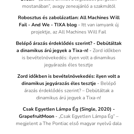
mostanában”, avagy zeneajánló a szakmától
Robosztus és zabolázatlan: All Machines Will
Fail - And We - TIXA blog
-
Itt van iamyank új
projektje, az All Machines Will Fail
Belépő árazás érdeklődés szerint? - Debütáltak
a dinamikus árú jegyek a Tixa-n!
-
Zord időkben
is bevételnövekedés: ilyen volt a dinamikus
jegyárazás éles tesztje
Zord időkben is bevételnövekedés: ilyen volt a
dinamikus jegyárazás éles tesztje
-
Belépő
árazás érdeklődés szerint? – Debütáltak a
dinamikus árú jegyek a Tixa-n!
Csak Egyetlen Lámpa Ég (Single, 2020) -
GrapefruitMoon
-
„Csak Egyetlen Lámpa Ég” –
megjelent a The Pontiac első magyar nyelvű dala