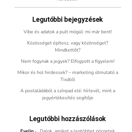
Legutóbbi bejegyzések
Vibe és adatok a pult mögül: mi már bent!
Közösséget építesz, vagy közönséget?
Mindkettőt?
Nem fogynak a jegyek? Elfogyott a figyelem!
Mikor és hol hirdessek? – marketing útmutató a
Tixától
A postaládából a színpad elé: hírlevél, mint a
jegyértékesítés segítője
Legutóbbi hozzászólások
Evelin
-
„Dalok, amiket a legtöbbet pörgetek