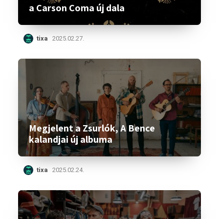
a Carson Coma új dala
tixa
2025.02.27.
Megjelent a Zsurlók, A Bence
kalandjai új albuma
tixa
2025.02.24.