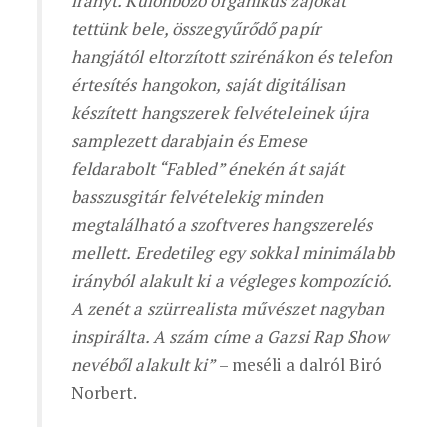
irányt. Különböző organikus zajokat
tettünk bele, összegyűrődő papír
hangjától eltorzított szirénákon és telefon
értesítés hangokon, saját digitálisan
készített hangszerek felvételeinek újra
samplezett darabjain és Emese
feldarabolt “Fabled” énekén át saját
basszusgitár felvételekig minden
megtalálható a szoftveres hangszerelés
mellett. Eredetileg egy sokkal minimálabb
irányból alakult ki a végleges kompozíció.
A zenét a szürrealista művészet nagyban
inspirálta. A szám címe a Gazsi Rap Show
nevéből alakult ki”
– meséli a dalról Biró
Norbert.