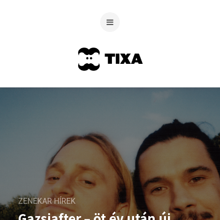
ZENEKAR HÍREK
Gazsiafter – öt év után új