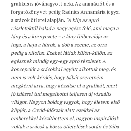
grafikus is jóváhagyott neki. Az animációt és a
forgatókönyvet pedig Radnics Annamária jegyzi
a srácok ötletei alapján
. “A klip az apró
részletektől halad a nagy egész felé, ami maga a
lány és a környezete – a lány fülbevalója az
inga, a haja a húrok, a dob a szeme, az orra
pedig a xilofon. Ezeket látjuk külön-külön, az
egésznek mindig egy-egy apró részletét. A
koncepciót a srácokkal együtt alkottuk meg, és
nem is volt kérdés, hogy Sábát szeretném
megkérni arra, hogy készítse el a grafikát, mert
jó ízléssel tud megalkotni teljesen új vizuális
világot. Nagyon boldog vagyok, hogy életem első
klipjét, a Covid-időszak alatt ezekkel az
emberekkel készíthettem el, nagyon inspirálóak
voltak a srácok a közös ötletelések során és Sába