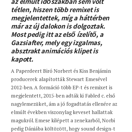
az elmúlt időszakban sem volt
tétlen, hiszen több remixet is
megjelentettek, míg a háttérben
már az új dalokon is dolgoztak.
Most pedig itt az első ízelítő, a
Gazsiafter, mely egy izgalmas,
absztrakt animációs klipet is
kapott.
A Paperdeert Biró Norbert és Kiss Benjámin
producerek alapították Stewart Emesével
2012-ben. A formáció több EP-t és remixet is
megjelentett, 2015-ben adták ki Fabled c. első
nagylemezüket, ám a jó fogadtatás ellenére az
elmúlt években viszonylag keveset hallattak
magukról. Emese kilépett a zenekarból, Norbi
pedig Dániába költözött, hogy sound design-t