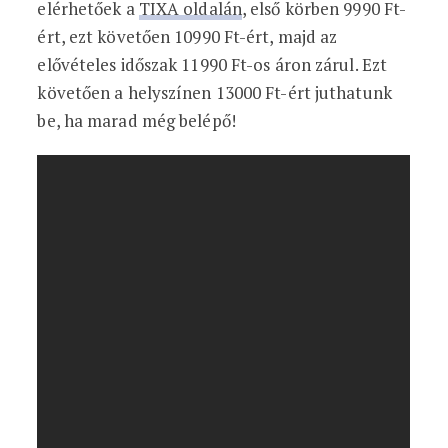
elérhetőek a
TIXA oldalán
, első körben 9990 Ft-
ért, ezt követően 10990 Ft-ért, majd az
elővételes időszak 11990 Ft-os áron zárul. Ezt
követően a helyszínen 13000 Ft-ért juthatunk
be, ha marad még belépő!