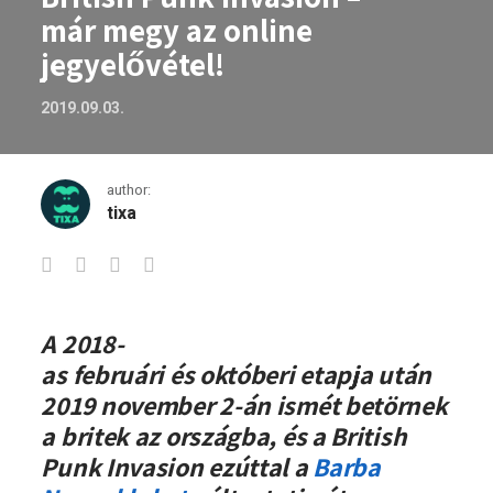
már megy az online
jegyelővétel!
2019.09.03.
author:
tixa
Harmadszor is támad a British Punk Inv
A 2018-
as februári és októberi etapja után
2019 november 2-án ismét betörnek
a britek az országba, és a British
Punk Invasion ezúttal a
Barba