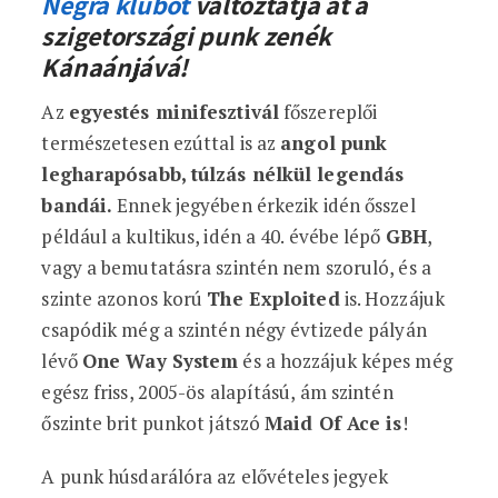
Negra klubot
változtatja át a
szigetországi punk zenék
Kánaánjává!
Az
egyestés minifesztivál
főszereplői
természetesen ezúttal is az
angol punk
legharapósabb, túlzás nélkül legendás
bandái.
Ennek jegyében érkezik idén ősszel
például a kultikus, idén a 40. évébe lépő
GBH
,
vagy a bemutatásra szintén nem szoruló, és a
szinte azonos korú
The Exploited
is. Hozzájuk
csapódik még a szintén négy évtizede pályán
lévő
One Way System
és a hozzájuk képes még
egész friss, 2005-ös alapítású, ám szintén
őszinte brit punkot játszó
Maid Of Ace is
!
A punk húsdarálóra az elővételes jegyek