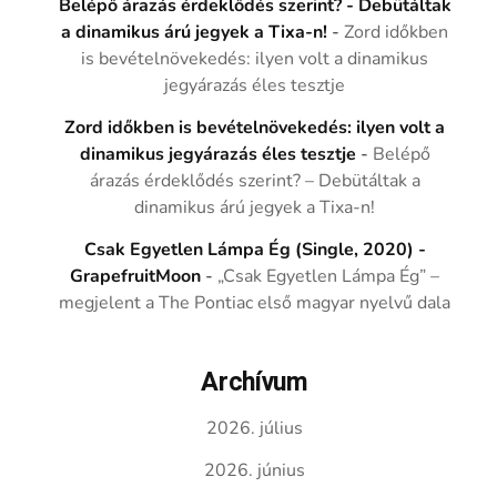
Belépő árazás érdeklődés szerint? - Debütáltak
a dinamikus árú jegyek a Tixa-n!
-
Zord időkben
is bevételnövekedés: ilyen volt a dinamikus
jegyárazás éles tesztje
Zord időkben is bevételnövekedés: ilyen volt a
dinamikus jegyárazás éles tesztje
-
Belépő
árazás érdeklődés szerint? – Debütáltak a
dinamikus árú jegyek a Tixa-n!
Csak Egyetlen Lámpa Ég (Single, 2020) -
GrapefruitMoon
-
„Csak Egyetlen Lámpa Ég” –
megjelent a The Pontiac első magyar nyelvű dala
Archívum
2026. július
2026. június