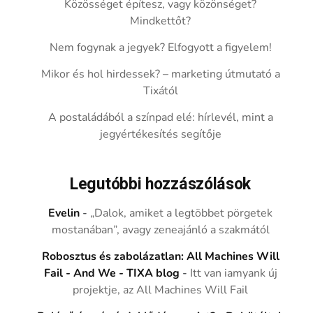
Közösséget építesz, vagy közönséget?
Mindkettőt?
Nem fogynak a jegyek? Elfogyott a figyelem!
Mikor és hol hirdessek? – marketing útmutató a
Tixától
A postaládából a színpad elé: hírlevél, mint a
jegyértékesítés segítője
Legutóbbi hozzászólások
Evelin
-
„Dalok, amiket a legtöbbet pörgetek
mostanában”, avagy zeneajánló a szakmától
Robosztus és zabolázatlan: All Machines Will
Fail - And We - TIXA blog
-
Itt van iamyank új
projektje, az All Machines Will Fail