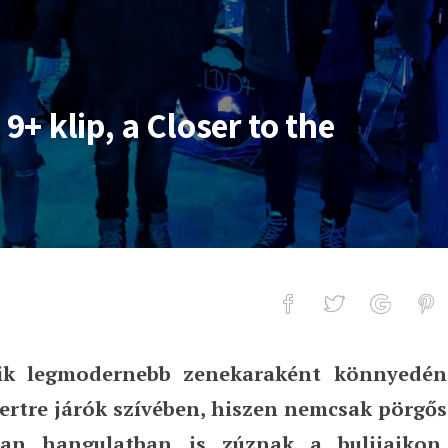
 9+ klip, a Closer to the
ik legmodernebb zenekaraként könnyedén
, a Closer to the Edge
certre járók szívében, hiszen nemcsak pörgős
lan hangulatban is zúznak a bulijaikon.