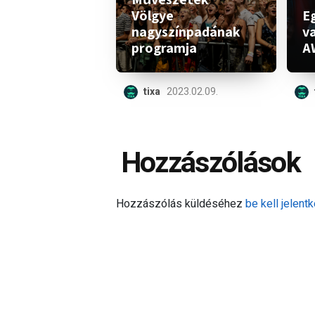
Völgye
Eg
nagyszínpadának
v
programja
A
tixa
2023.02.09.
Hozzászólások
Hozzászólás küldéséhez
be kell jelentk