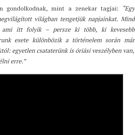
an gondolkodnak, mint a zenekar tagjai:
“Egy
egvilágított világban tengetjük napjainkat. Mind
 ami itt folyik – persze ki több, ki kevesebb
korunk esete különbözik a történelem során már
l: egyetlen csataterünk is óriási veszélyben van,
ni erre.”