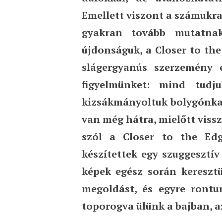
Emellett viszont a számukr
gyakran tovább mutatnak
újdonságuk, a Closer to th
slágergyanús szerzemény e
figyelmünket: mind tud
kizsákmányoltuk bolygónkat 
van még hátra, mielőtt viss
szól a Closer to the Ed
készítettek egy szuggesztív
képek egész során kereszt
megoldást, és egyre ront
toporogva ülünk a bajban, a