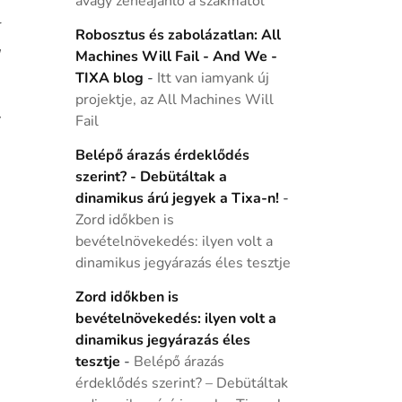
avagy zeneajánló a szakmától
Robosztus és zabolázatlan: All
Machines Will Fail - And We -
TIXA blog
-
Itt van iamyank új
projektje, az All Machines Will
Fail
Belépő árazás érdeklődés
szerint? - Debütáltak a
dinamikus árú jegyek a Tixa-n!
-
Zord időkben is
bevételnövekedés: ilyen volt a
dinamikus jegyárazás éles tesztje
Zord időkben is
bevételnövekedés: ilyen volt a
dinamikus jegyárazás éles
tesztje
-
Belépő árazás
érdeklődés szerint? – Debütáltak