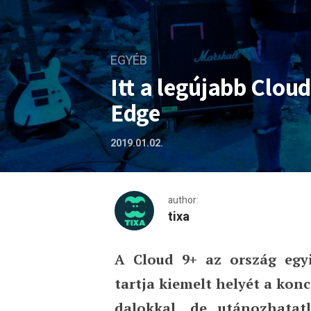
EGYÉB
Itt a legújabb Cloud
Edge
2019.01.02.
author:
tixa
A Cloud 9+ az ország egy
Itt a legújabb Cloud 9+ klip
tartja kiemelt helyét a kon
dalokkal, de utánozhatat