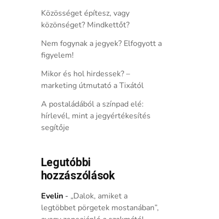
Közösséget építesz, vagy
közönséget? Mindkettőt?
Nem fogynak a jegyek? Elfogyott a
figyelem!
Mikor és hol hirdessek? –
marketing útmutató a Tixától
A postaládából a színpad elé:
hírlevél, mint a jegyértékesítés
segítője
Legutóbbi
hozzászólások
Evelin
-
„Dalok, amiket a
legtöbbet pörgetek mostanában”,