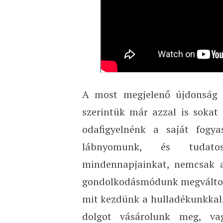
A most megjelenő újdonság k
szerintük már azzal is sokat 
odafigyelnénk a saját fogya
lábnyomunk, és tudatos
mindennapjainkat, nemcsak a
gondolkodásmódunk megváltozta
mit kezdünk a hulladékunkkal,
dolgot vásárolunk meg, va