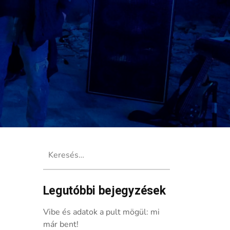
Keresés:
Legutóbbi bejegyzések
Vibe és adatok a pult mögül: mi
már bent!