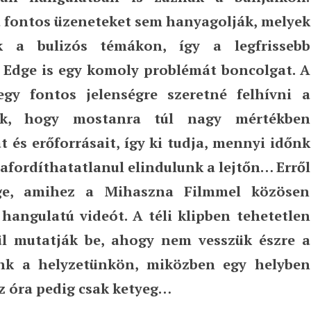
a fontos üzeneteket sem hanyagolják, melyek
 a bulizós témákon, így a legfrissebb
e Edge is egy komoly problémát boncolgat. A
gy fontos jelenségre szeretné felhívni a
juk, hogy mostanra túl nagy mértékben
és erőforrásait, így ki tudja, mennyi időnk
zafordíthatatlanul elindulunk a lejtőn… Erről
ge, amihez a Mihaszna Filmmel közösen
 hangulatú videót. A téli klipben tehetetlen
ül mutatják be, ahogy nem vesszük észre a
unk a helyzetünkön, miközben egy helyben
z óra pedig csak ketyeg…