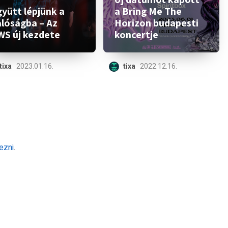
yütt lépjünk a
a Bring Me The
alóságba – Az
Horizon budapesti
WS új kezdete
koncertje
tixa
2023.01.16.
tixa
2022.12.16.
ezni
.