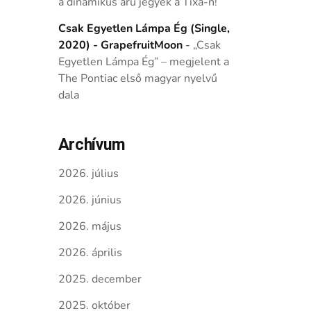
a dinamikus árú jegyek a Tixa-n!
Csak Egyetlen Lámpa Ég (Single,
2020) - GrapefruitMoon
-
„Csak
Egyetlen Lámpa Ég” – megjelent a
The Pontiac első magyar nyelvű
dala
Archívum
2026. július
2026. június
2026. május
2026. április
2025. december
2025. október