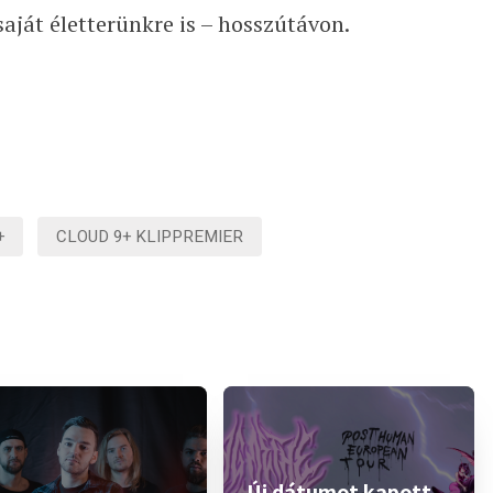
aját életterünkre is – hosszútávon.
+
CLOUD 9+ KLIPPREMIER
Új dátumot kapott