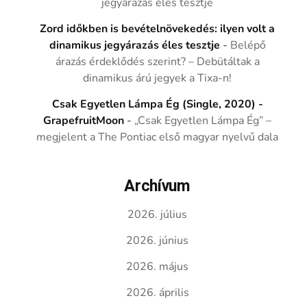
jegyárazás éles tesztje
Zord időkben is bevételnövekedés: ilyen volt a
dinamikus jegyárazás éles tesztje
-
Belépő
árazás érdeklődés szerint? – Debütáltak a
dinamikus árú jegyek a Tixa-n!
Csak Egyetlen Lámpa Ég (Single, 2020) -
GrapefruitMoon
-
„Csak Egyetlen Lámpa Ég” –
megjelent a The Pontiac első magyar nyelvű dala
Archívum
2026. július
2026. június
2026. május
2026. április