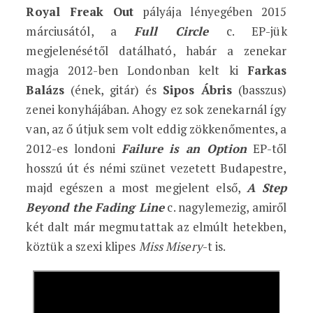
Royal Freak Out
pályája lényegében 2015
márciusától, a
Full Circle
c. EP-jük
megjelenésétől datálható, habár a zenekar
magja 2012-ben Londonban kelt ki
Farkas
Balázs
(ének, gitár) és
Sipos Ábris
(basszus)
zenei konyhájában. Ahogy ez sok zenekarnál így
van, az ő útjuk sem volt eddig zökkenőmentes, a
2012-es londoni
Failure is an Option
EP-től
hosszú út és némi szünet vezetett Budapestre,
majd egészen a most megjelent első,
A Step
Beyond the Fading Line
c. nagylemezig, amiről
két dalt már megmutattak az elmúlt hetekben,
köztük a szexi klipes
Miss Misery
-t is.