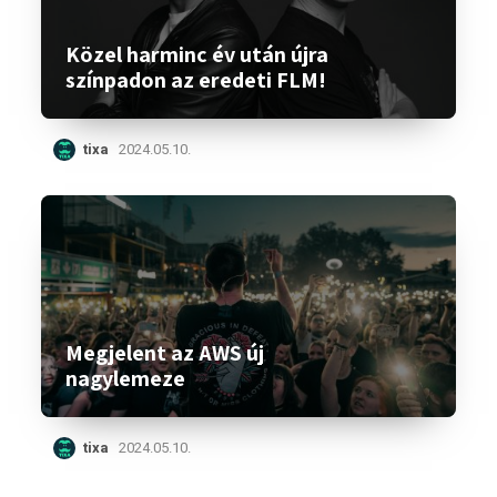
Közel harminc év után újra
színpadon az eredeti FLM!
tixa
2024.05.10.
Megjelent az AWS új
nagylemeze
tixa
2024.05.10.