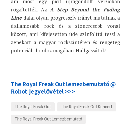
ám most egy picit újragondolt verzióban
rögzítették. Az
A Step Beyond the Fading
Line
dalai olyan progresszív irányt mutatnak a
dallamosabb rock és a stoneresebb vonal
között, ami kifejezetten üde színfolttá teszi a
zenekart a magyar rockszíntéren és rengeteg
potenciált hordoz magában. Hallgassátok!
The Royal Freak Out lemezbemutató @
Robot jegyelővétel >>>
The Royal Freak Out
The Royal Freak Out Koncert
The Royal Freak Out Lemezbemutató