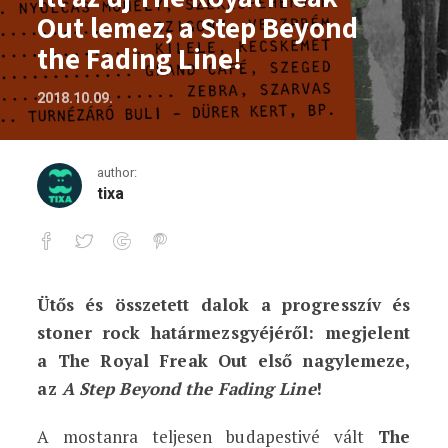
Out lemez, a Step Beyond
the Fading Line!
2018.10.09.
author:
tixa
Ütős és összetett dalok a progresszív és
Itt az új The Royal Freak Out lemez, a 
stoner rock határmezsgyéjéről: megjelent
a The Royal Freak Out első nagylemeze,
az
A Step Beyond the Fading Line
!
A mostanra teljesen budapestivé vált
The