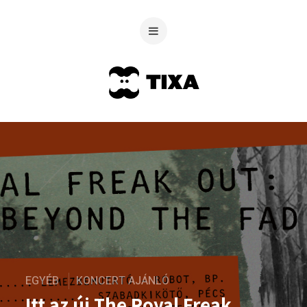
EGYÉB
KONCERT AJÁNLÓ
Itt az új The Royal Freak