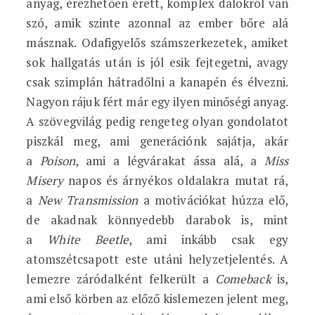
anyag, érezhetően érett, komplex dalokról van
szó, amik szinte azonnal az ember bőre alá
másznak. Odafigyelős számszerkezetek, amiket
sok hallgatás után is jól esik fejtegetni, avagy
csak szimplán hátradőlni a kanapén és élvezni.
Nagyon rájuk fért már egy ilyen minőségi anyag.
A szövegvilág pedig rengeteg olyan gondolatot
piszkál meg, ami generációnk sajátja, akár
a
Poison
, ami a légvárakat ássa alá, a
Miss
Misery
napos és árnyékos oldalakra mutat rá,
a
New Transmission
a motivációkat húzza elő,
de akadnak könnyedebb darabok is, mint
a
White Beetle
, ami inkább csak egy
atomszétcsapott este utáni helyzetjelentés. A
lemezre záródalként felkerült a
Comeback
is,
ami első körben az előző kislemezen jelent meg,