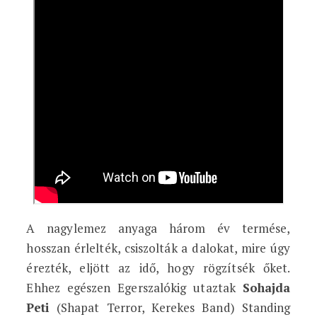
A nagylemez anyaga három év termése,
hosszan érlelték, csiszolták a dalokat, mire úgy
érezték, eljött az idő, hogy rögzítsék őket.
Ehhez egészen Egerszalókig utaztak
Sohajda
Peti
(Shapat Terror, Kerekes Band) Standing