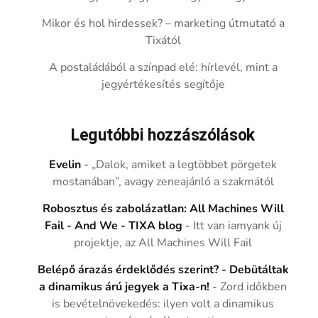
Mikor és hol hirdessek? – marketing útmutató a
Tixától
A postaládából a színpad elé: hírlevél, mint a
jegyértékesítés segítője
Legutóbbi hozzászólások
Evelin
-
„Dalok, amiket a legtöbbet pörgetek
mostanában”, avagy zeneajánló a szakmától
Robosztus és zabolázatlan: All Machines Will
Fail - And We - TIXA blog
-
Itt van iamyank új
projektje, az All Machines Will Fail
Belépő árazás érdeklődés szerint? - Debütáltak
a dinamikus árú jegyek a Tixa-n!
-
Zord időkben
is bevételnövekedés: ilyen volt a dinamikus