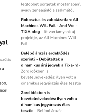
legtöbbet pörgetek mostanában”,
avagy zeneajánló a szakmától
Robosztus és zabolázatlan: All
Machines Will Fail - And We -
TIXA blog
-
Itt van iamyank új
projektje, az All Machines Will
yal
Fail
Belépő árazás érdeklődés
szerint? - Debütáltak a
szólás
dinamikus árú jegyek a Tixa-n!
-
n a
Zord időkben is
bevételnövekedés: ilyen volt a
zós,
dinamikus jegyárazás éles tesztje
ance!
Zord időkben is
bevételnövekedés: ilyen volt a
dinamikus jegyárazás éles
tesztje
-
Belépő árazás