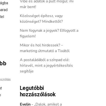
Vibe és adatok a pult mögül: mi
lágba
már bent!
marad
Közösséget építesz, vagy
lel
közönséget? Mindkettőt?
Nem fogynak a jegyek? Elfogyott a
figyelem!
Mikor és hol hirdessek? –
marketing útmutató a Tixától
A postaládából a színpad elé:
abb
hírlevél, mint a jegyértékesítés
segítője
szólás
Legutóbbi
ut
hozzászólások
e
Evelin
-
„Dalok, amiket a