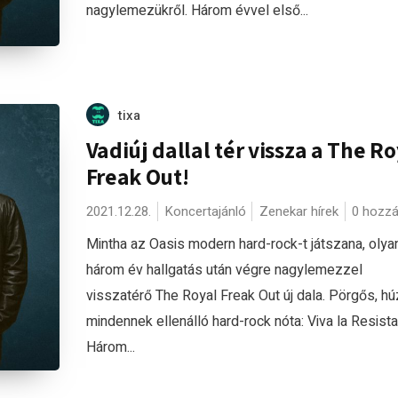
nagylemezükről. Három évvel első...
tixa
Vadiúj dallal tér vissza a The Ro
Freak Out!
2021.12.28.
Koncertajánló
Zenekar hírek
0 hozzá
Mintha az Oasis modern hard-rock-t játszana, olya
három év hallgatás után végre nagylemezzel
visszatérő The Royal Freak Out új dala. Pörgős, hú
mindennek ellenálló hard-rock nóta: Viva la Resist
Három...