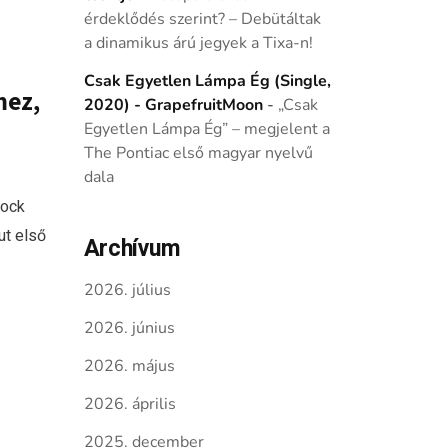
érdeklődés szerint? – Debütáltak
a dinamikus árú jegyek a Tixa-n!
Csak Egyetlen Lámpa Ég (Single,
mez,
2020) - GrapefruitMoon
-
„Csak
Egyetlen Lámpa Ég” – megjelent a
The Pontiac első magyar nyelvű
dala
rock
ut első
Archívum
2026. július
2026. június
2026. május
2026. április
2025. december