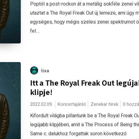
Poptól a post-rockon át a metálig sokféle zenei vi
utaztat a The Royal Freak Out új lemeze, ami úgy 
egységes, hogy mégis széles zenei spektrumot ö
fel....
tixa
Itt a The Royal Freak Out legúj
klipje!
2022.02.09.
Koncertajánló
Zenekar hírek
0 hozzá
Kifordult világba pillantunk be a The Royal Freak O
legújabb klipjében, amit a The Process of Being th
Same c. dalukhoz forgattak soron következő