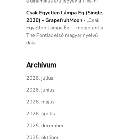
a dinamikus árú jegyek a Tixa-n!
Csak Egyetlen Lámpa Ég (Single,
2020) - GrapefruitMoon
-
„Csak
Egyetlen Lámpa Ég” – megjelent a
The Pontiac első magyar nyelvű
dala
Archívum
2026. július
2026. június
2026. május
2026. április
2025. december
2025. október