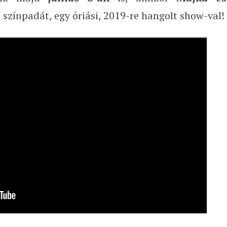
 színpadát, egy óriási, 2019-re hangolt show-val!