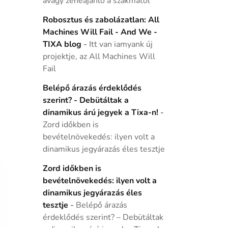
avagy zeneajánló a szakmától
Robosztus és zabolázatlan: All
Machines Will Fail - And We -
TIXA blog
-
Itt van iamyank új
projektje, az All Machines Will
Fail
Belépő árazás érdeklődés
szerint? - Debütáltak a
dinamikus árú jegyek a Tixa-n!
-
Zord időkben is
bevételnövekedés: ilyen volt a
dinamikus jegyárazás éles tesztje
Zord időkben is
bevételnövekedés: ilyen volt a
dinamikus jegyárazás éles
tesztje
-
Belépő árazás
érdeklődés szerint? – Debütáltak