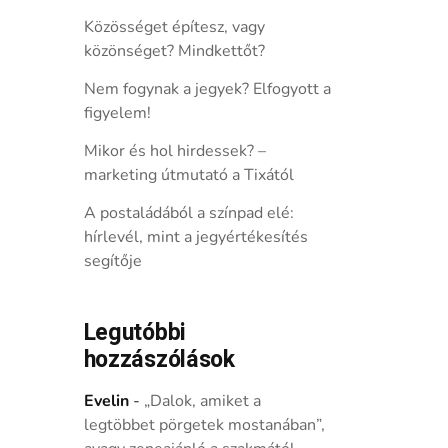
Közösséget építesz, vagy
közönséget? Mindkettőt?
Nem fogynak a jegyek? Elfogyott a
figyelem!
Mikor és hol hirdessek? –
marketing útmutató a Tixától
A postaládából a színpad elé:
hírlevél, mint a jegyértékesítés
segítője
Legutóbbi
hozzászólások
Evelin
-
„Dalok, amiket a
legtöbbet pörgetek mostanában”,