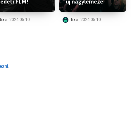
redeti FLM!
új nagylemeze
tixa
2024.05.10.
tixa
2024.05.10.
ezni
.