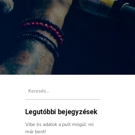
Keresés:
Legutóbbi bejegyzések
Vibe és adatok a pult mögül: mi
már bent!