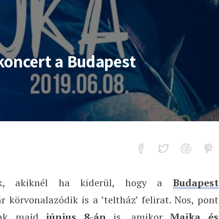
koncert a Budapest
k, akiknél ha kiderül, hogy a
Budapest
 a Budapest Parkban
r körvonalazódik is a ’teltház’ felirat. Nos, pont
ünk majd
június 8-án
is, amikor
Majka és