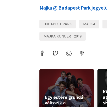
Majka @ Budapest Park jegyel
BUDAPEST PARK
MAJKA
MAJKA KONCERT 2019
K
Egy estére grundá
ut
változik a
s