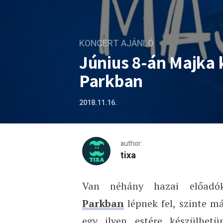
KONCERT AJÁNLÓ
Június 8-án Majka 
Parkban
2018.11.16.
author:
tixa
Van néhány hazai előadó
Június 8-án Majka koncert
Parkban
lépnek fel, szinte má
egy ilyen estére készülhet