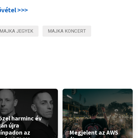
ővétel >>>
MAJKA JEGYEK
MAJKA KONCERT
özel harminc év
án újra
zínpadon az
Megjelent az AWS