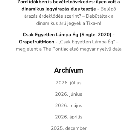
Zord időkben is bevételnövekedés: ilyen volt a
dinamikus jegyárazás éles tesztje
-
Belépő
árazás érdeklődés szerint? – Debütáltak a
dinamikus árú jegyek a Tixa-n!
Csak Egyetlen Lámpa Ég (Single, 2020) -
GrapefruitMoon
-
„Csak Egyetlen Lámpa Ég” –
megjelent a The Pontiac első magyar nyelvű dala
Archívum
2026. július
2026. június
2026. május
2026. április
2025. december