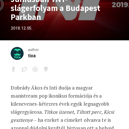
slágerfolyam a Budapest
Parkban
2018.12.05.
author:
tixa
Dobrády Ákos és Inti duója a magyar
Júniusban TNT-slágerfolyam a Budapes
manistream pop ikonikus formációja és a
kilencvenes-kétezres évek egyik legnagyobb
slágergyárosa.
Titkos üzenet, Tiltott perc, Kicsi
gesztenye
– ha ezeket a címeket olvasva te is
azonnal dúdolni kezdtél, biztosan ott a helyed