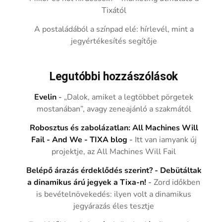
Tixától
A postaládából a színpad elé: hírlevél, mint a
jegyértékesítés segítője
Legutóbbi hozzászólások
Evelin
-
„Dalok, amiket a legtöbbet pörgetek
mostanában”, avagy zeneajánló a szakmától
Robosztus és zabolázatlan: All Machines Will
Fail - And We - TIXA blog
-
Itt van iamyank új
projektje, az All Machines Will Fail
Belépő árazás érdeklődés szerint? - Debütáltak
a dinamikus árú jegyek a Tixa-n!
-
Zord időkben
is bevételnövekedés: ilyen volt a dinamikus
jegyárazás éles tesztje