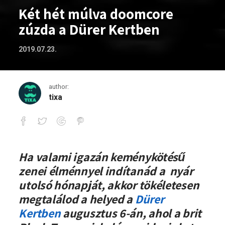
Két hét múlva doomcore
zúzda a Dürer Kertben
2019.07.23.
author:
tixa
Két hét múlva doomcore zúzda a Dürer
Ha valami igazán keménykötésű
zenei élménnyel indítanád a nyár
utolsó hónapját, akkor tökéletesen
megtalálod a helyed a
Dürer
Kertben
augusztus 6-án, ahol a brit