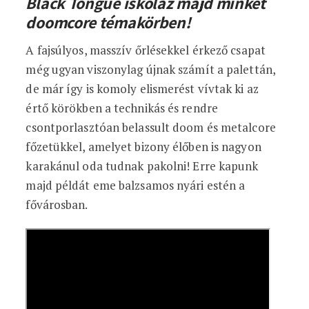
Black Tongue iskoláz majd minket
doomcore témakörben!
A fajsúlyos, masszív őrlésekkel érkező csapat
még ugyan viszonylag újnak számít a palettán,
de már így is komoly elismerést vívtak ki az
értő körökben a technikás és rendre
csontporlasztóan belassult doom és metalcore
főzetükkel, amelyet bizony élőben is nagyon
karakánul oda tudnak pakolni! Erre kapunk
majd példát eme balzsamos nyári estén a
fővárosban.