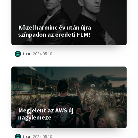
Közel harminc év után újra
színpadon az eredeti FLM!
tixa
2024.05.10.
Megjelent az AWS új
nagylemeze
tixa
2024.05.10.