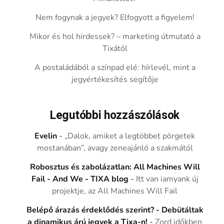
Nem fogynak a jegyek? Elfogyott a figyelem!
Mikor és hol hirdessek? – marketing útmutató a
Tixától
A postaládából a színpad elé: hírlevél, mint a
jegyértékesítés segítője
Legutóbbi hozzászólások
Evelin
-
„Dalok, amiket a legtöbbet pörgetek
mostanában”, avagy zeneajánló a szakmától
Robosztus és zabolázatlan: All Machines Will
Fail - And We - TIXA blog
-
Itt van iamyank új
projektje, az All Machines Will Fail
Belépő árazás érdeklődés szerint? - Debütáltak
a dinamikus árú jegyek a Tixa-n!
-
Zord időkben