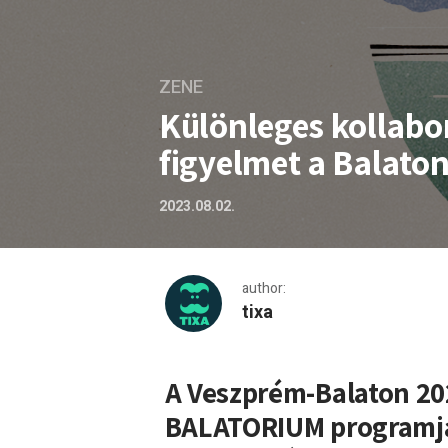
ZENE
Különleges kollabor
figyelmet a Balaton
2023.08.02.
author:
tixa
Különleges kollaborációs l
A Veszprém-Balaton 20
BALATORIUM programja 