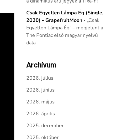
a dinamikus árú jegyek a Tixa-n!
Csak Egyetlen Lámpa Ég (Single,
2020) - GrapefruitMoon
-
„Csak
Egyetlen Lámpa Ég” – megjelent a
The Pontiac első magyar nyelvű
dala
Archívum
2026. július
2026. június
2026. május
2026. április
2025. december
2025. október