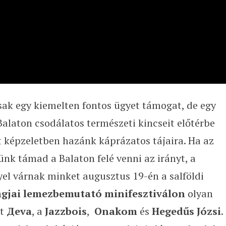
sak egy kiemelten fontos ügyet támogat, de egy
Balaton csodálatos természeti kincseit előtérbe
 képzeletben hazánk káprázatos tájaira. Ha az
nk támad a Balaton felé venni az irányt, a
el várnak minket augusztus 19-én a salföldi
gjai lemezbemutató minifesztiválon
olyan
nt
Дeva
, a
Jazzbois
,
Onakom
és
Hegedűs Józsi
.