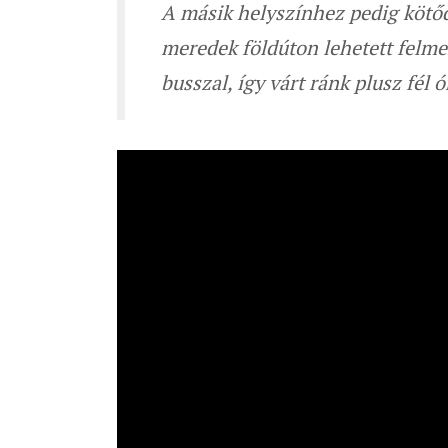
A másik helyszínhez pedig kötődi
meredek földúton lehetett felmen
busszal, így várt ránk plusz fél ó