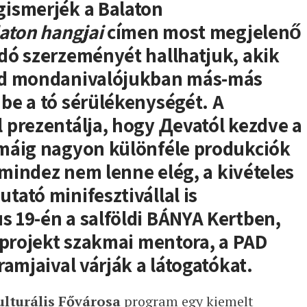
ismerjék a Balaton
aton hangjai
címen most megjelenő
dó szerzeményét hallhatjuk, akik
nd mondanivalójukban más-más
be a tó sérülékenységét. A
 prezentálja, hogy Дevatól kezdve a
máig nagyon különféle produkciók
 mindez nem lenne elég, a kivételes
ató minifesztivállal is
 19-én a salföldi BÁNYA Kertben,
 projekt szakmai mentora, a PAD
amjaival várják a látogatókat.
lturális Fővárosa
program egy kiemelt