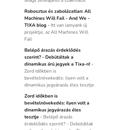
avagy zeneajánló a szakmától
Robosztus és zabolázatlan: All
Machines Will Fail - And We -
TIXA blog
-
Itt van iamyank új
projektje, az All Machines Will
Fail
Belépő árazás érdeklődés
szerint? - Debütáltak a
dinamikus árú jegyek a Tixa-n!
-
Zord időkben is
bevételnövekedés: ilyen volt a
dinamikus jegyárazás éles tesztje
Zord időkben is
bevételnövekedés: ilyen volt a
dinamikus jegyárazás éles
tesztje
-
Belépő árazás
érdeklődés szerint? – Debütáltak