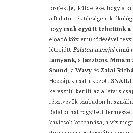
projektje, küldetése, hogy a k
a Balaton és térségének ökológia
hogy
csak együtt tehetünk a 
előadó közreműködésével teszi
létrejött
Balaton hangjai
című 
Iamyank
, a
Jazzbois
,
Mmam
Sound,
a
Wavy
és
Zalai Rich
Hozzájuk csatlakozott
SNAILT
keresztül került az allstars cs
résztvevők szabadon használh
Balatonnál rögzített természet
kavicsok koccanása, a víz meg
duruzsolása is hozzátesz az u