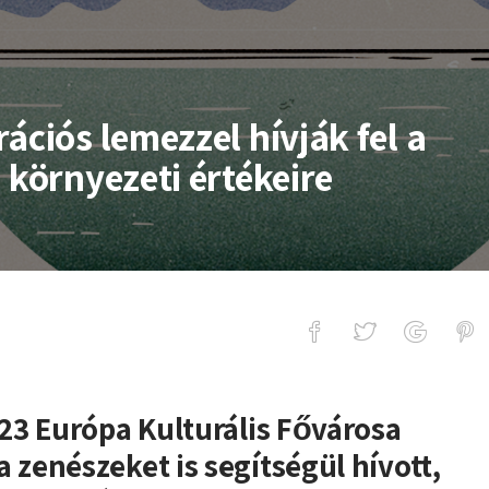
ációs lemezzel hívják fel a
 környezeti értékeire
emezzel hívják fel a figyelmet a Bala
23 Európa Kulturális Fővárosa
zenészeket is segítségül hívott,