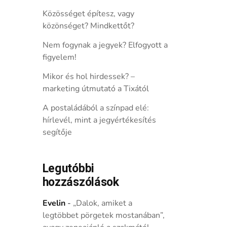
Közösséget építesz, vagy
közönséget? Mindkettőt?
Nem fogynak a jegyek? Elfogyott a
figyelem!
Mikor és hol hirdessek? –
marketing útmutató a Tixától
A postaládából a színpad elé:
hírlevél, mint a jegyértékesítés
segítője
Legutóbbi
hozzászólások
Evelin
-
„Dalok, amiket a
legtöbbet pörgetek mostanában”,