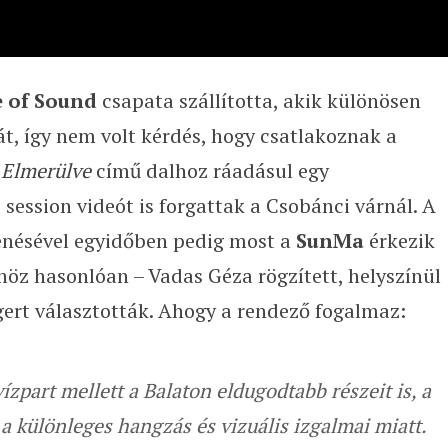
 of Sound
csapata szállította, akik különösen
át, így nem volt kérdés, hogy csatlakoznak a
z
Elmerülve
című dalhoz ráadásul egy
e session videót is forgattak a Csobánci várnál. A
enésével egyidőben pedig most a
SunMa
érkezik
őhöz hasonlóan – Vadas Géza rögzített, helyszínül
gert választották. Ahogy a rendező fogalmaz:
zpart mellett a Balaton eldugodtabb részeit is, a
a különleges hangzás és vizuális izgalmai miatt.