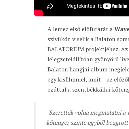
A lemez első előfutárát a
Wave
szívükön viselik a Balaton sors
BALATORIUM projektjéhez. A
lélegzetelállítóan gyönyörű liv
Balaton hangjai album megjel
egy kisfilmmel, amit – az előz
ezúttal a szentbékkállai kőten
“Szerettük volna megmutatni a ví
kőtenger szinte egyből beugrott 