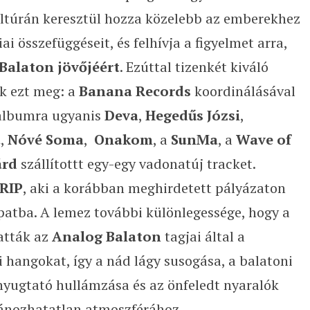
ultúrán keresztül hozza közelebb az emberekhez
i összefüggéseit, és felhívja a figyelmet arra,
Balaton jövőjéért
. Ezúttal tizenkét kiváló
k ezt meg: a
Banana Records
koordinálásával
albumra ugyanis
Deva
,
Hegedűs Józsi
,
t
,
Nóvé Soma
,
Onakom
, a
SunMa
, a
Wave of
árd
szállítottt egy-egy vadonatúj tracket.
RIP
, aki a korábban meghirdetett pályázaton
apatba. A lemez további különlegessége, hogy a
atták az
Analog Balaton
tagjai által a
i hangokat, így a nád lágy susogása, a balatoni
nyugtató hullámzása és az önfeledt nyaralók
tánozhatatlan atmoszférához.