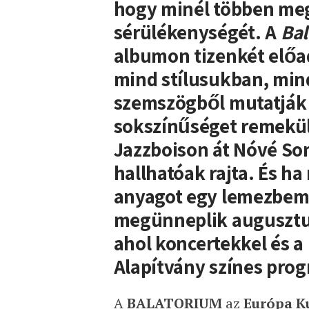
hogy minél többen meg
sérülékenységét. A
Bal
albumon tizenkét előa
mind stílusukban, mi
szemszögből mutatják 
sokszínűséget remekül
Jazzboison át Nóvé So
hallhatóak rajta. És ha
anyagot egy lemezbemut
megünneplik augusztus
ahol koncertekkel és a
Alapítvány színes progr
A
BALATORIUM
az
Európa Ku