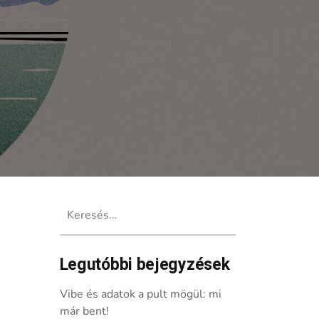
Keresés:
Legutóbbi bejegyzések
ton környezeti értékeire
Vibe és adatok a pult mögül: mi
már bent!