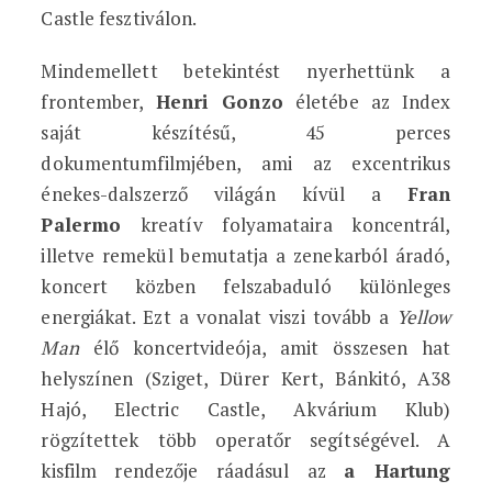
Castle fesztiválon.
Mindemellett betekintést nyerhettünk a
frontember,
Henri Gonzo
életébe az Index
saját készítésű, 45 perces
dokumentumfilmjében, ami az excentrikus
énekes-dalszerző világán kívül a
Fran
Palermo
kreatív folyamataira koncentrál,
illetve remekül bemutatja a zenekarból áradó,
koncert közben felszabaduló különleges
energiákat. Ezt a vonalat viszi tovább a
Yellow
Man
élő koncertvideója, amit összesen hat
helyszínen (Sziget, Dürer Kert, Bánkitó, A38
Hajó, Electric Castle, Akvárium Klub)
rögzítettek több operatőr segítségével. A
kisfilm rendezője ráadásul az
a Hartung