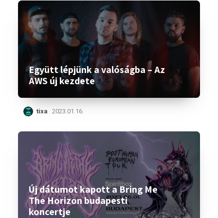
Együtt lépjünk a valóságba – Az
AWS új kezdete
tixa
2023.01.16.
Új dátumot kapott a Bring Me
The Horizon budapesti
koncertje