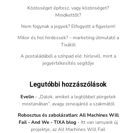
Közösséget építesz, vagy közönséget?
Mindkettőt?
Nem fogynak a jegyek? Elfogyott a figyelem!
Mikor és hol hirdessek? – marketing útmutató a
Tixától
A postaládából a színpad elé: hírlevél, mint a
jegyértékesítés segítője
Legutóbbi hozzászólások
Evelin
-
„Dalok, amiket a legtöbbet pörgetek
mostanában”, avagy zeneajánló a szakmától
Robosztus és zabolázatlan: All Machines Will
Fail - And We - TIXA blog
-
Itt van iamyank új
projektje, az All Machines Will Fail