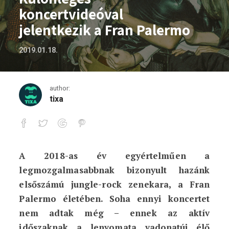
koncertvideóval
jelentkezik a Fran Palermo
2019.01.18.
author:
tixa
A 2018-as év egyértelműen a
Különleges koncertvideóval jelentkezik
legmozgalmasabbnak bizonyult hazánk
elsőszámú jungle-rock zenekara, a Fran
Palermo életében. Soha ennyi koncertet
nem adtak még – ennek az aktív
időszaknak a lenyomata vadonatúj élő