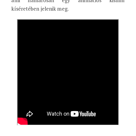
ami hamarosan egy animációs kisfilm
kíséretében jelenik meg.