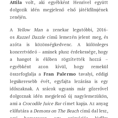
Attila
volt, aki egyébként Henrivel együtt
dolgozik idén megjelenő első játékfilmjének
zenéjén.
A
Yellow Man
a zenekar legutóbbi, 2016-
os
Razzel Dazzle
című lemezén jelent meg, és
azóta is közönségkedvenc. A különleges
koncertvideó – aminek plusz érdekessége, hogy
a hangot is élőben rögzítették hozzá –
egyébként azon kívül, hogy remekül
összefoglalja a
Fran Palermo
tavalyi, eddigi
legsikeresebb évét, egyfajta lezárása is egy
időszaknak. A srácok ugyanis már gőzerővel
dolgoznak idén megjelenő új nagylemezükön,
ami a
Crocodile Juice Bar
címet kapja. Az anyag
előfutára a
Demons on The Beach
című dal lesz,