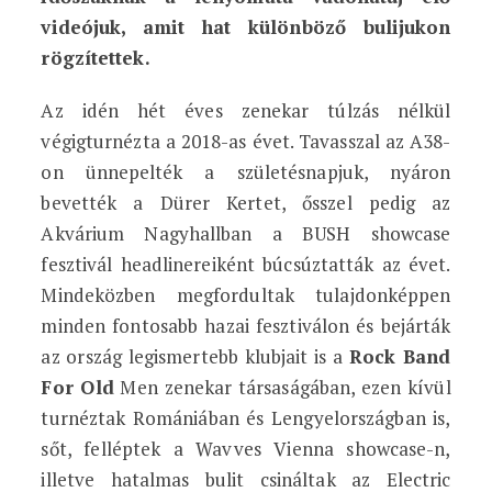
videójuk, amit hat különböző bulijukon
rögzítettek.
Az idén hét éves zenekar túlzás nélkül
végigturnézta a 2018-as évet. Tavasszal az A38-
on ünnepelték a születésnapjuk, nyáron
bevették a Dürer Kertet, ősszel pedig az
Akvárium Nagyhallban a BUSH showcase
fesztivál headlinereiként búcsúztatták az évet.
Mindeközben megfordultak tulajdonképpen
minden fontosabb hazai fesztiválon és bejárták
az ország legismertebb klubjait is a
Rock Band
For Old
Men zenekar társaságában, ezen kívül
turnéztak Romániában és Lengyelországban is,
sőt, felléptek a Wavves Vienna showcase-n,
illetve hatalmas bulit csináltak az Electric