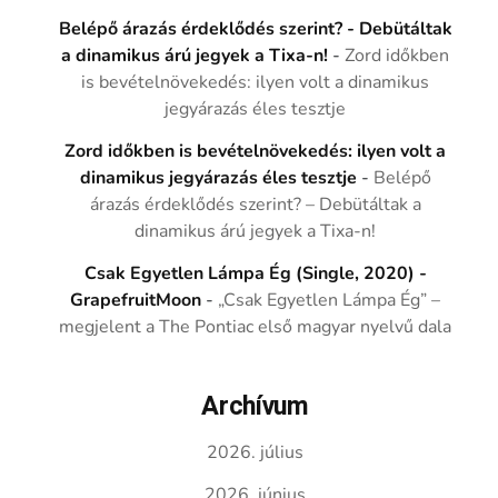
Belépő árazás érdeklődés szerint? - Debütáltak
a dinamikus árú jegyek a Tixa-n!
-
Zord időkben
is bevételnövekedés: ilyen volt a dinamikus
jegyárazás éles tesztje
Zord időkben is bevételnövekedés: ilyen volt a
dinamikus jegyárazás éles tesztje
-
Belépő
árazás érdeklődés szerint? – Debütáltak a
dinamikus árú jegyek a Tixa-n!
Csak Egyetlen Lámpa Ég (Single, 2020) -
GrapefruitMoon
-
„Csak Egyetlen Lámpa Ég” –
megjelent a The Pontiac első magyar nyelvű dala
Archívum
2026. július
2026. június