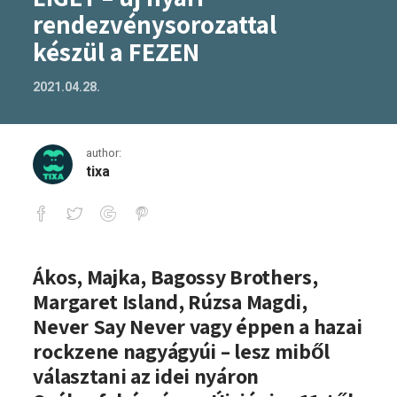
rendezvénysorozattal
készül a FEZEN
2021.04.28.
author:
tixa
LIGET – új nyári rendezvénysorozattal 
Ákos, Majka, Bagossy Brothers,
Margaret Island, Rúzsa Magdi,
Never Say Never vagy éppen a hazai
rockzene nagyágyúi – lesz miből
választani az idei nyáron