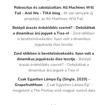
Robosztus és zabolázatlan: All Machines Will
Fail - And We - TIXA blog
-
Itt van iamyank új
projektje, az All Machines Will Fail
Belépő árazás érdeklődés szerint? - Debütáltak
a dinamikus árú jegyek a Tixa-n!
-
Zord időkben
is bevételnövekedés: ilyen volt a dinamikus
jegyárazás éles tesztje
Zord időkben is bevételnövekedés: ilyen volt a
dinamikus jegyárazás éles tesztje
-
Belépő
árazás érdeklődés szerint? – Debütáltak a
dinamikus árú jegyek a Tixa-n!
Csak Egyetlen Lámpa Ég (Single, 2020) -
GrapefruitMoon
-
„Csak Egyetlen Lámpa Ég” –
megjelent a The Pontiac első magyar nyelvű dala