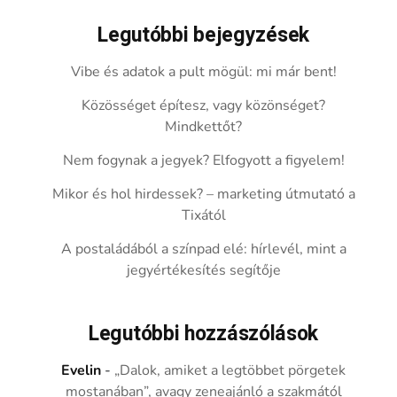
Legutóbbi bejegyzések
Vibe és adatok a pult mögül: mi már bent!
Közösséget építesz, vagy közönséget?
Mindkettőt?
Nem fogynak a jegyek? Elfogyott a figyelem!
Mikor és hol hirdessek? – marketing útmutató a
Tixától
A postaládából a színpad elé: hírlevél, mint a
jegyértékesítés segítője
Legutóbbi hozzászólások
Evelin
-
„Dalok, amiket a legtöbbet pörgetek
mostanában”, avagy zeneajánló a szakmától