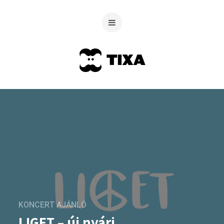
KONCERT AJÁNLÓ
LIGET – új nyári