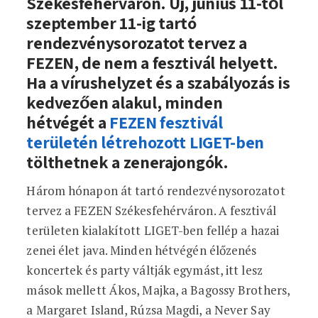
Székesfehérváron. Új, június 11-től
szeptember 11-ig tartó
rendezvénysorozatot tervez a
FEZEN, de nem a fesztivál helyett.
Ha a vírushelyzet és a szabályozás is
kedvezően alakul, minden
hétvégét a
FEZEN fesztivál
területén létrehozott LIGET-ben
tölthetnek a zenerajongók.
Három hónapon át tartó rendezvénysorozatot
tervez a FEZEN Székesfehérváron. A fesztivál
területen kialakított LIGET-ben fellép a hazai
zenei élet java. Minden hétvégén élőzenés
koncertek és party váltják egymást, itt lesz
mások mellett Ákos, Majka, a Bagossy Brothers,
a Margaret Island, Rúzsa Magdi, a Never Say