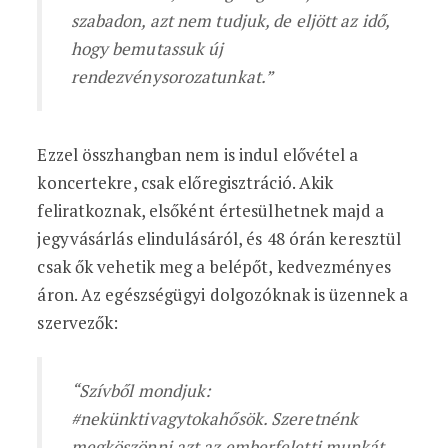
szabadon, azt nem tudjuk, de eljött az idő,
hogy bemutassuk új
rendezvénysorozatunkat.”
Ezzel összhangban nem is indul elővétel a
koncertekre, csak előregisztráció. Akik
feliratkoznak, elsőként értesülhetnek majd a
jegyvásárlás elindulásáról, és 48 órán keresztül
csak ők vehetik meg a belépőt, kedvezményes
áron. Az egészségügyi dolgozóknak is üzennek a
szervezők:
“Szívből mondjuk:
#nekünktivagytokahősök. Szeretnénk
megköszönni azt az emberfeletti munkát,