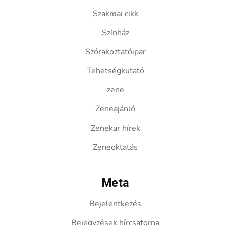
Szakmai cikk
Színház
Szórakoztatóipar
Tehetségkutató
zene
Zeneajánló
Zenekar hírek
Zeneoktatás
Meta
Bejelentkezés
Bejegyzések hírcsatorna