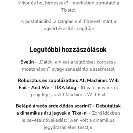
Mikor és hol hirdessek? – marketing útmutató a
Tixától
A postaládából a színpad elé: hírlevél, mint a
jegyértékesítés segítője
Legutóbbi hozzászólások
Evelin
-
„Dalok, amiket a legtöbbet pörgetek
mostanában”, avagy zeneajánló a szakmától
Robosztus és zabolázatlan: All Machines Will
Fail - And We - TIXA blog
-
Itt van iamyank új
projektje, az All Machines Will Fail
Belépő árazás érdeklődés szerint? - Debütáltak
a dinamikus árú jegyek a Tixa-n!
-
Zord időkben
is bevételnövekedés: ilyen volt a dinamikus
jegyárazás éles tesztje