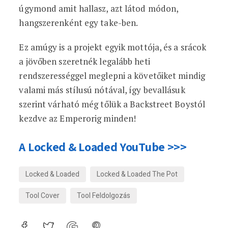
úgymond amit hallasz, azt látod módon,
hangszerenként egy take-ben.
Ez amúgy is a projekt egyik mottója, és a srácok
a jövőben szeretnék legalább heti
rendszerességgel meglepni a követőiket mindig
valami más stílusú nótával, így bevallásuk
szerint várható még tőlük a Backstreet Boystól
kezdve az Emperorig minden!
A Locked & Loaded YouTube >>>
Locked & Loaded
Locked & Loaded The Pot
Tool Cover
Tool Feldolgozás