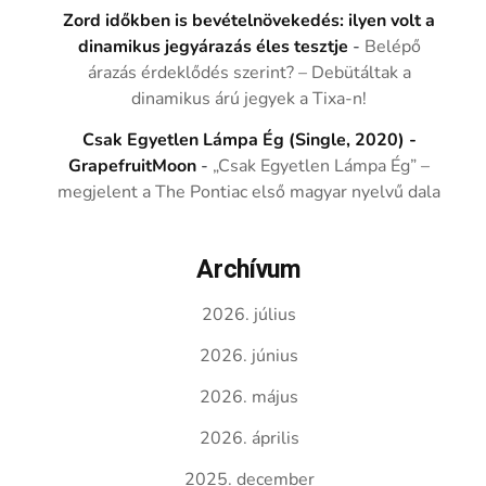
Zord időkben is bevételnövekedés: ilyen volt a
dinamikus jegyárazás éles tesztje
-
Belépő
árazás érdeklődés szerint? – Debütáltak a
dinamikus árú jegyek a Tixa-n!
Csak Egyetlen Lámpa Ég (Single, 2020) -
GrapefruitMoon
-
„Csak Egyetlen Lámpa Ég” –
megjelent a The Pontiac első magyar nyelvű dala
Archívum
2026. július
2026. június
2026. május
2026. április
2025. december