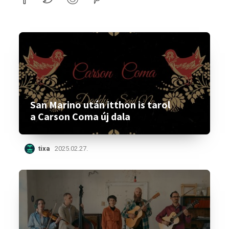
San Marino után itthon is tarol
a Carson Coma új dala
tixa
2025.02.27.