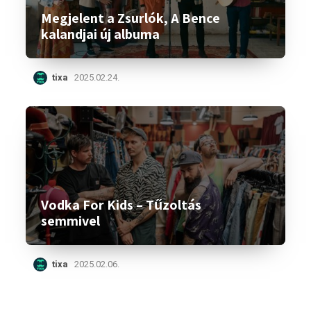
Megjelent a Zsurlók, A Bence
kalandjai új albuma
tixa
2025.02.24.
Vodka For Kids – Tűzoltás
semmivel
tixa
2025.02.06.