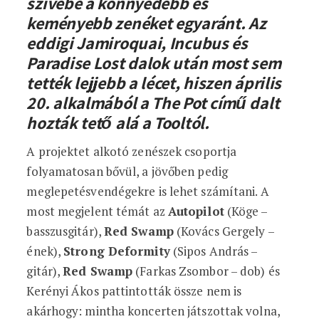
szívébe a könnyedebb és
keményebb zenéket egyaránt. Az
eddigi Jamiroquai, Incubus és
Paradise Lost dalok után most sem
tették lejjebb a lécet, hiszen április
20. alkalmából a The Pot című dalt
hozták tető alá a Tooltól.
A projektet alkotó zenészek csoportja
folyamatosan bővül, a jövőben pedig
meglepetésvendégekre is lehet számítani. A
most megjelent témát az
Autopilot
(Köge –
basszusgitár),
Red Swamp
(Kovács Gergely –
ének),
Strong Deformity
(Sipos András –
gitár),
Red Swamp
(Farkas Zsombor – dob) és
Kerényi Ákos pattintották össze nem is
akárhogy: mintha koncerten játszottak volna,