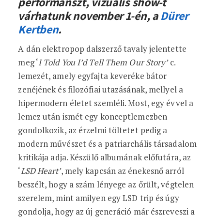
performanszt, vizuális show-t
várhatunk november 1-én, a
Dürer
Kertben
.
A dán elektropop dalszerző tavaly jelentette
meg ‘
I Told You I’d Tell Them Our Story’
c.
lemezét, amely egyfajta keveréke bátor
zenéjének és filozófiai utazásának, mellyel a
hipermodern életet szemléli. Most, egy évvel a
lemez után ismét egy konceptlemezben
gondolkozik, az érzelmi töltetet pedig a
modern művészet és a patriarchális társadalom
kritikája adja. Készülő albumának előfutára, az
‘
LSD Heart’
, mely kapcsán az énekesnő arról
beszélt, hogy a szám lényege az őrült, végtelen
szerelem, mint amilyen egy LSD trip és úgy
gondolja, hogy az új generáció már észreveszi a