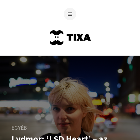
EGYÉB
Lydmor: ‘LSD Heart’ – az