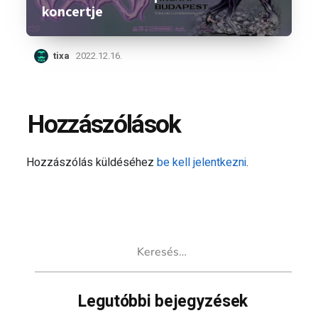
koncertje
tixa
2022.12.16.
Hozzászólások
Hozzászólás küldéséhez
be kell jelentkezni
.
Keresés:
Legutóbbi bejegyzések