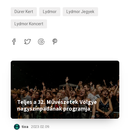
Dürer Kert
Lydmor
Lydmor Jegyek
Lydmor Koncert
Teljes a 32. Művészetek Völgye
nagyszínpadának programja
tixa
2023.02.09.