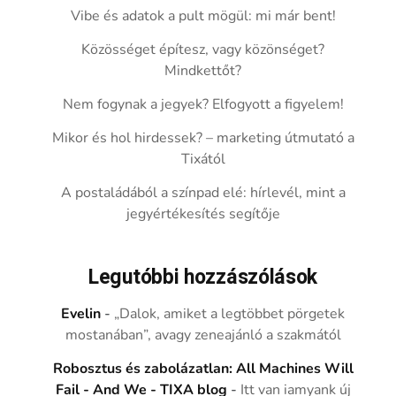
Vibe és adatok a pult mögül: mi már bent!
Közösséget építesz, vagy közönséget?
Mindkettőt?
Nem fogynak a jegyek? Elfogyott a figyelem!
Mikor és hol hirdessek? – marketing útmutató a
Tixától
A postaládából a színpad elé: hírlevél, mint a
jegyértékesítés segítője
Legutóbbi hozzászólások
Evelin
-
„Dalok, amiket a legtöbbet pörgetek
mostanában”, avagy zeneajánló a szakmától
Robosztus és zabolázatlan: All Machines Will
Fail - And We - TIXA blog
-
Itt van iamyank új