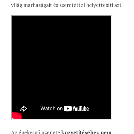
világ marhaságait és szeretettel helyettesíti azt.
Az énekesnő üzenete
közvetítéséhez nem