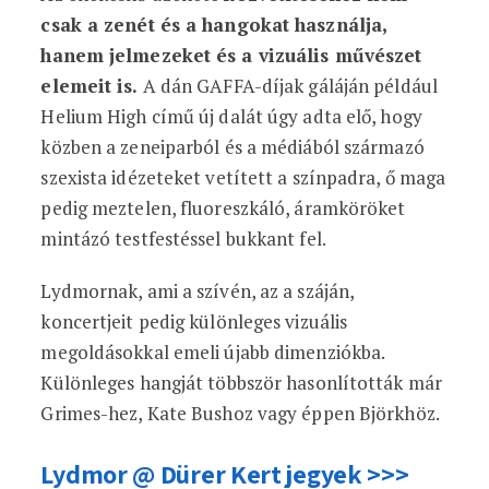
csak a zenét és a hangokat használja,
hanem jelmezeket és a vizuális művészet
elemeit is.
A dán GAFFA-díjak gáláján például
Helium High című új dalát úgy adta elő, hogy
közben a zeneiparból és a médiából származó
szexista idézeteket vetített a színpadra, ő maga
pedig meztelen, fluoreszkáló, áramköröket
mintázó testfestéssel bukkant fel.
Lydmornak, ami a szívén, az a száján,
koncertjeit pedig különleges vizuális
megoldásokkal emeli újabb dimenziókba.
Különleges hangját többször hasonlították már
Grimes-hez, Kate Bushoz vagy éppen Björkhöz.
Lydmor @ Dürer Kert jegyek >>>