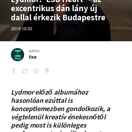
excentrikus dán lány új
dallal érkezik Budapestre
2019.10.03.
author:
tixa
Lydmor: ‘LSD Heart’ – az excentrikus dá
Lydmor előző albumához
hasonlóan ezúttal is
konceptlemezben gondolkozik, a
végtelenül kreatív énekesnőtől
pedig most is különleges