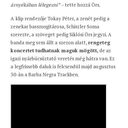
árnyékában lélegezni”
– tette hozzá Örs.
A klip rendezője Tokay Péter, a zenét pedig a
zenekar basszusgitárosa, Schiszler Soma
szerezte, a szöveget pedig Siklósi Örs jegyzi. A
banda meg sem állt a szezon alatt,
rengeteg
koncertet tudhatnak maguk mögött,
de az
igazi nyárbúcsúztató veretés még hátra van. Ez
a legfrissebb daluk is felcsendül majd augusztus
30-án a Barba Negra Trackben.