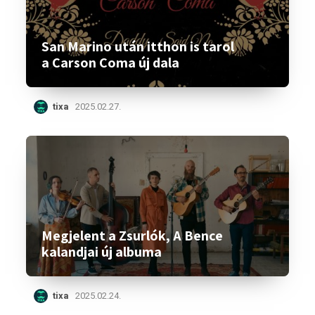
San Marino után itthon is tarol
a Carson Coma új dala
tixa
2025.02.27.
Megjelent a Zsurlók, A Bence
kalandjai új albuma
tixa
2025.02.24.