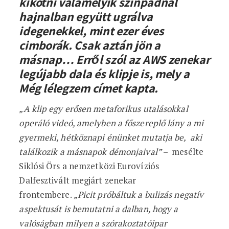
kikötni valamelyik színpadnál
hajnalban együtt ugrálva
idegenekkel, mint ezer éves
cimborák. Csak aztán jön a
másnap… Erről szól az AWS zenekar
legújabb dala és klipje is, mely a
Még lélegzem címet kapta.
„A klip egy erősen metaforikus utalásokkal
operáló videó, amelyben a főszereplő lány a mi
gyermeki, hétköznapi énünket mutatja be, aki
találkozik a másnapok démonjaival”
– mesélte
Siklósi Örs a nemzetközi Eurovíziós
Dalfesztivált megjárt zenekar
frontembere.
„Picit próbáltuk a bulizás negatív
aspektusát is bemutatni a dalban, hogy a
valóságban milyen a szórakoztatóipar