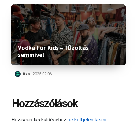
Vodka For Kids – Tűzoltás
semmivel
tixa
2025.02.06.
Hozzászólások
Hozzászólás küldéséhez
be kell jelentkezni
.