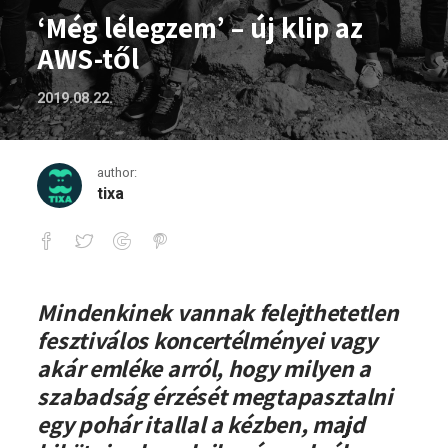
‘Még lélegzem’ – új klip az
AWS-től
2019.08.22.
author:
tixa
‘Még lélegzem’ – új klip az AWS-től
Mindenkinek vannak felejthetetlen
fesztiválos koncertélményei vagy
akár emléke arról, hogy milyen a
szabadság érzését megtapasztalni
egy pohár itallal a kézben, majd