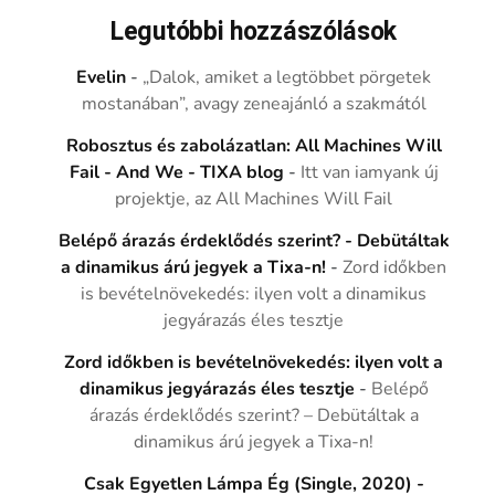
Legutóbbi hozzászólások
Evelin
-
„Dalok, amiket a legtöbbet pörgetek
mostanában”, avagy zeneajánló a szakmától
Robosztus és zabolázatlan: All Machines Will
Fail - And We - TIXA blog
-
Itt van iamyank új
projektje, az All Machines Will Fail
Belépő árazás érdeklődés szerint? - Debütáltak
a dinamikus árú jegyek a Tixa-n!
-
Zord időkben
is bevételnövekedés: ilyen volt a dinamikus
jegyárazás éles tesztje
Zord időkben is bevételnövekedés: ilyen volt a
dinamikus jegyárazás éles tesztje
-
Belépő
árazás érdeklődés szerint? – Debütáltak a
dinamikus árú jegyek a Tixa-n!
Csak Egyetlen Lámpa Ég (Single, 2020) -