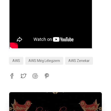
AWS
AWS Még Lélegzem
AWS Zenekar