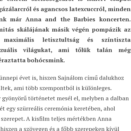
 gázálarcról és agancsos latexcuccról, minden
tunk már Anna and the Barbies koncerten.
mitás skálájának másik végén pompázik az
maximális letisztultság és színtiszta
izuális világukat, ami tőlük talán még
éraztatta bohócsmink.
ünnepi évet is, hiszen Sajnálom című dalukhoz
ültek, ami több szempontból is különleges.
 gyönyörű történetet mesél el, melyben a dalban
t egy szürreális ceremónia keretében, ahol
 szerepet. A kisfilm teljes mértékben Anna
hiszen a szövegen és a főbb szerepeken kívül