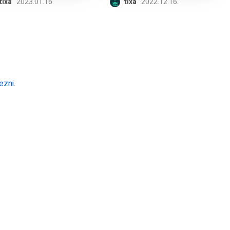
tixa
2023.01.16.
tixa
2022.12.16.
ezni
.