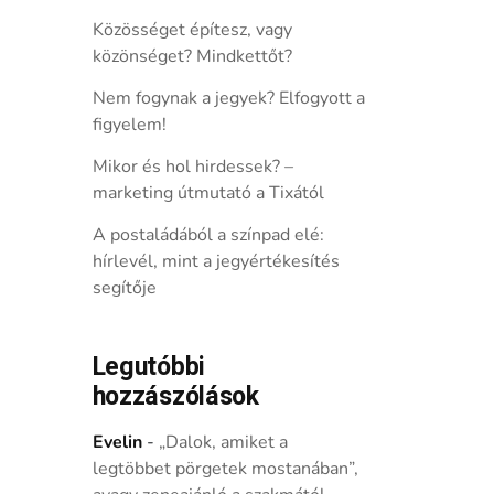
Közösséget építesz, vagy
közönséget? Mindkettőt?
Nem fogynak a jegyek? Elfogyott a
figyelem!
Mikor és hol hirdessek? –
marketing útmutató a Tixától
A postaládából a színpad elé:
hírlevél, mint a jegyértékesítés
segítője
Legutóbbi
hozzászólások
Evelin
-
„Dalok, amiket a
legtöbbet pörgetek mostanában”,