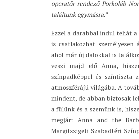
operatőr-rendező Porkoláb Norb
találtunk egymásra.
”
Ezzel a darabbal indul tehát 
is csatlakozhat személyesen 
ahol már új dalokkal is találk
veszi majd elő Anna, hiszen 
színpadképpel és színtiszta 
atmoszférájú világába. A tová
mindent, de abban biztosak le
a fülünk és a szemünk is, hisz
megjárt Anna and the Barbi
Margitszigeti Szabadtéri Színp