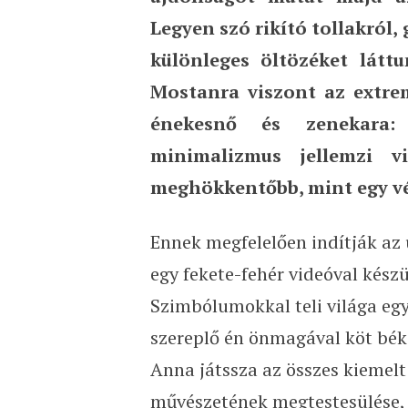
Legyen szó rikító tollakról,
különleges öltözéket lát
Mostanra viszont az extre
énekesnő és zenekara: 
minimalizmus jellemzi v
meghökkentőbb, mint egy v
Ennek megfelelően indítják az 
egy fekete-fehér videóval kész
Szimbólumokkal teli világa egy
szereplő én önmagával köt béké
Anna játssza az összes kiemelt
művészetének megtestesülése, 