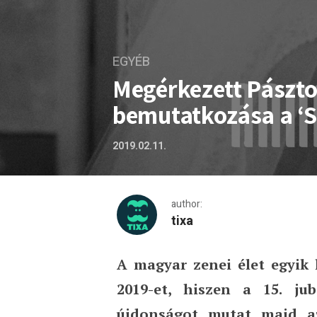
EGYÉB
Megérkezett Pászto
bemutatkozása a ‘S
2019.02.11.
author:
tixa
A magyar zenei élet egyik 
Megérkezett Pásztor Anna 
2019-et, hiszen a 15. ju
újdonságot mutat majd az