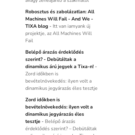
avagy zeneajánló a szakmától
Robosztus és zabolázatlan: All
Machines Will Fail - And We -
TIXA blog
-
Itt van iamyank új
projektje, az All Machines Will
Fail
Belépő árazás érdeklődés
szerint? - Debütáltak a
dinamikus árú jegyek a Tixa-n!
-
Zord időkben is
bevételnövekedés: ilyen volt a
dinamikus jegyárazás éles tesztje
Zord időkben is
bevételnövekedés: ilyen volt a
dinamikus jegyárazás éles
tesztje
-
Belépő árazás
érdeklődés szerint? – Debütáltak