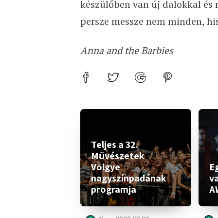
készülőben van új dalokkal és
persze messze nem minden, his
Anna and the Barbies
Teljes a 32.
Művészetek
Völgye
Eg
nagyszínpadának
v
programja
A