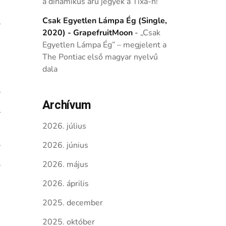
a dinamikus árú jegyek a Tixa-n!
Csak Egyetlen Lámpa Ég (Single,
2020) - GrapefruitMoon
-
„Csak
Egyetlen Lámpa Ég” – megjelent a
The Pontiac első magyar nyelvű
dala
Archívum
2026. július
2026. június
2026. május
2026. április
2025. december
2025. október