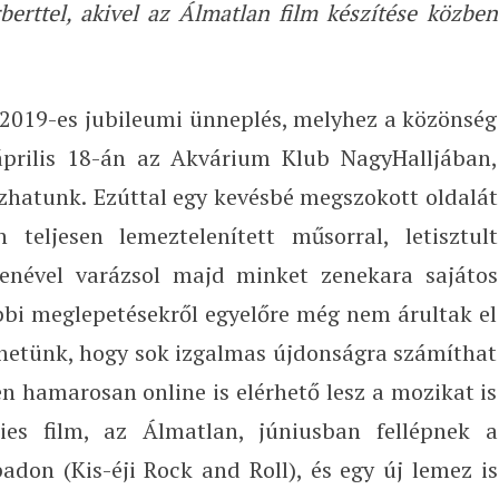
erttel, akivel az Álmatlan film készítése közben
a 2019-es jubileumi ünneplés, melyhez a közönség
április 18-án az Akvárium Klub NagyHalljában,
ozhatunk.
Ezúttal egy kevésbé megszokott oldalát
teljesen lemeztelenített műsorral, letisztult
zenével varázsol majd minket zenekara sajátos
bbi meglepetésekről egyelőre még nem árultak el
hetünk, hogy sok izgalmas újdonságra számíthat
en hamarosan online is elérhető lesz a mozikat is
es film, az Álmatlan, júniusban fellépnek a
adon (Kis-éji Rock and Roll), és egy új lemez is