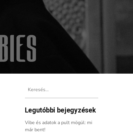
Keresés:
Legutóbbi bejegyzések
’ című kliphez
Vibe és adatok a pult mögül: mi
már bent!