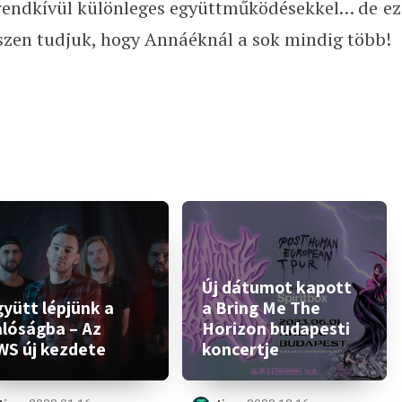
 rendkívül különleges együttműködésekkel… de ez
zen tudjuk, hogy Annáéknál a sok mindig több!
Új dátumot kapott
yütt lépjünk a
a Bring Me The
alóságba – Az
Horizon budapesti
WS új kezdete
koncertje