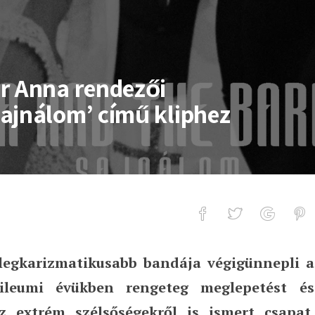
r Anna rendezői
ajnálom’ című kliphez
legkarizmatikusabb bandája végigünnepli a
rendezői bemutatkozása a ‘Sajnálom
bileumi évükben rengeteg meglepetést és
 extrém szélsőségekről is ismert csapat.