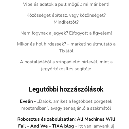
Vibe és adatok a pult mögül: mi már bent!
Közösséget építesz, vagy közönséget?
Mindkettőt?
Nem fogynak a jegyek? Elfogyott a figyelem!
Mikor és hol hirdessek? – marketing útmutató a
Tixától
A postaládából a színpad elé: hírlevél, mint a
jegyértékesítés segítője
Legutóbbi hozzászólások
Evelin
-
„Dalok, amiket a legtöbbet pörgetek
mostanában”, avagy zeneajánló a szakmától
Robosztus és zabolázatlan: All Machines Will
Fail - And We - TIXA blog
-
Itt van iamyank új