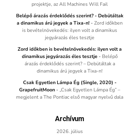
projektje, az All Machines Will Fail
Belépő árazás érdeklődés szerint? - Debütáltak
a dinamikus árú jegyek a Tixa-n!
-
Zord időkben
is bevételnövekedés: ilyen volt a dinamikus
jegyárazás éles tesztje
Zord időkben is bevételnövekedés: ilyen volt a
dinamikus jegyárazás éles tesztje
-
Belépő
árazás érdeklődés szerint? – Debütáltak a
dinamikus árú jegyek a Tixa-n!
Csak Egyetlen Lámpa Ég (Single, 2020) -
GrapefruitMoon
-
„Csak Egyetlen Lámpa Ég” –
megjelent a The Pontiac első magyar nyelvű dala
Archívum
2026. július