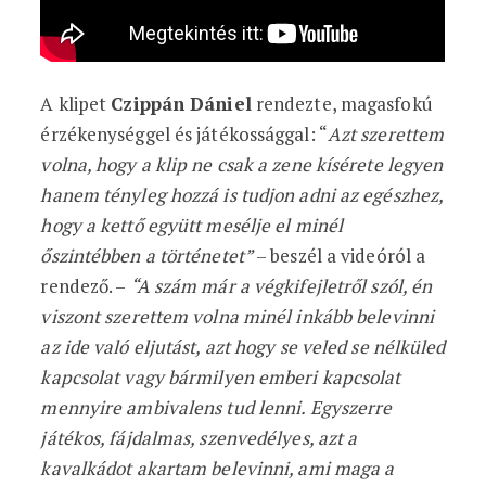
A klipet
Czippán Dániel
rendezte, magasfokú
érzékenységgel és játékossággal: “
Azt szerettem
volna, hogy a klip ne csak a zene kísérete legyen
hanem tényleg hozzá is tudjon adni az egészhez,
hogy a kettő együtt mesélje el minél
őszintébben a történetet”
– beszél a videóról a
rendező. –
“A szám már a végkifejletről szól, én
viszont szerettem volna minél inkább belevinni
az ide való eljutást, azt hogy se veled se nélküled
kapcsolat vagy bármilyen emberi kapcsolat
mennyire ambivalens tud lenni. Egyszerre
játékos, fájdalmas, szenvedélyes, azt a
kavalkádot akartam belevinni, ami maga a