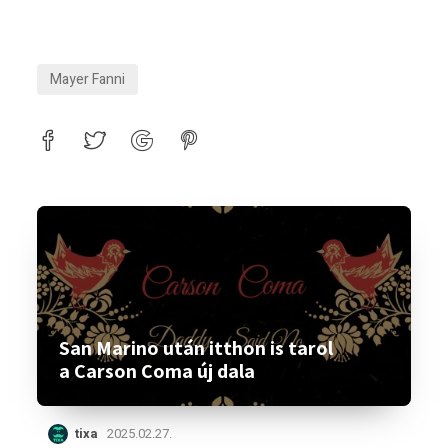
Mayer Fanni
San Marino után itthon is tarol
a Carson Coma új dala
tixa
2025.02.27.