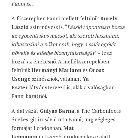
Fanni is. „
A főszerepben Fanni mellett feltűnik
Kurely
László
színművész is. “
László tűpontosan hozza
az egocentrikus macsót, aki szereti használni,
kihasználni a nőket csak, hogy a saját egóját
növelje és elfedje bizonytalanságát
” – teszi
hozzá az énekesnő. A mellékszerepekben
feltűnik
Hermányi Mariann
és
Orosz
Csenge
színésznők, valamint
Yu
Eszter
látványtervező is, akik a valóságban
Fanni barátnői.
A dal vázát
Gulyás Barna
, a The Carbonfools
énekes-gitárosával írta Fanni, míg végleges
formáját Londonban,
Mat
Leppanen
dalszerző-producer keze alatt