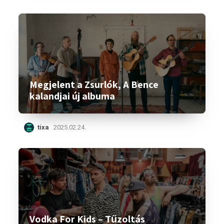
Megjelent a Zsurlók, A Bence
kalandjai új albuma
tixa
2025.02.24.
Vodka For Kids – Tűzoltás