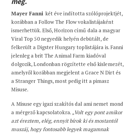
meg.
Mayer Fanni
két éve indította szólóprojektjét,
korábban a Follow The Flow vokalistájaként
ismerhettük. Első, Horizon című dala a magyar
Viral Top 50 negyedik helyén debütált, de
felkerült a Digster Hungary toplistájára is. Fanni
jelenleg a brit The Animal Farm kiadóval
dolgozik, Londonban rögzítette első kislemezét,
amelyről korábban megjelent a Grace N Dirt és
a Stranger Things, most pedig itt a pimasz
Misuse.
A Misuse egy igazi szakítós dal ami nemet mond
a mérgező kapcsolatokra.
„Volt egy pont amikor
azt éreztem, elég, ennyit bírok ki és mostantól
muszáj, hogy fontosabb legyek magamnak