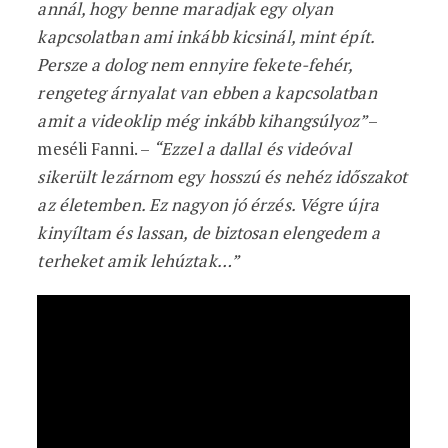
annál, hogy benne maradjak egy olyan
kapcsolatban ami inkább kicsinál, mint épít.
Persze a dolog nem ennyire fekete-fehér,
rengeteg árnyalat van ebben a kapcsolatban
amit a videoklip még inkább kihangsúlyoz”
–
meséli Fanni. –
“Ezzel a dallal és videóval
sikerült lezárnom egy hosszú és nehéz időszakot
az életemben. Ez nagyon jó érzés. Végre újra
kinyíltam és lassan, de biztosan elengedem a
terheket amik lehúztak…”