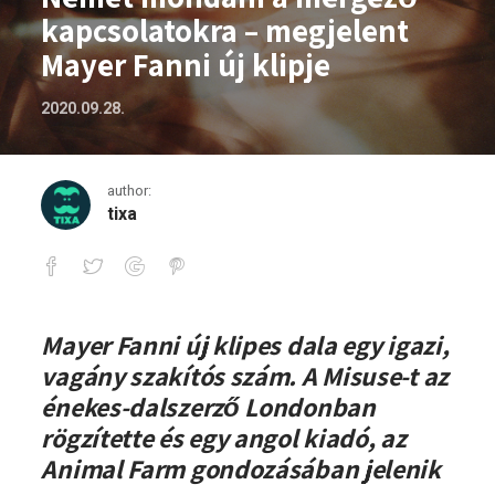
kapcsolatokra – megjelent
Mayer Fanni új klipje
2020.09.28.
author:
tixa
Nemet mondani a mérgező kapcsolatokra
Mayer Fanni új klipes dala egy igazi,
vagány szakítós szám. A Misuse-t az
énekes-dalszerző Londonban
rögzítette és egy angol kiadó, az
Animal Farm gondozásában jelenik