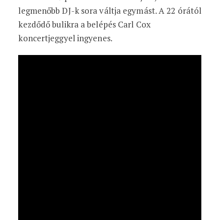
legmenőbb DJ-k sora váltja egymást. A 22 órától
kezdődő bulikra a belépés Carl Cox
koncertjeggyel ingyenes.