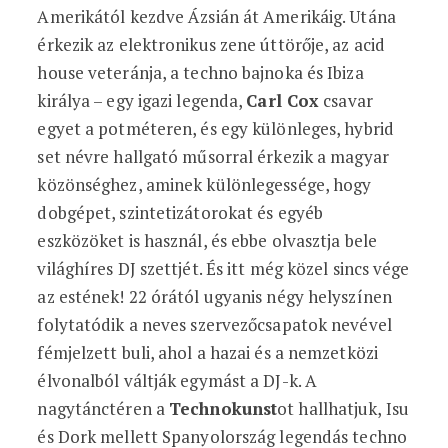
Amerikától kezdve Ázsián át Amerikáig. Utána
érkezik az elektronikus zene úttörője, az acid
house veteránja, a techno bajnoka és Ibiza
királya – egy igazi legenda,
Carl Cox
csavar
egyet a potméteren, és egy különleges, hybrid
set névre hallgató műsorral érkezik a magyar
közönséghez, aminek különlegessége, hogy
dobgépet, szintetizátorokat és egyéb
eszközöket is használ, és ebbe olvasztja bele
világhíres DJ szettjét. És itt még közel sincs vége
az estének! 22 órától ugyanis négy helyszínen
folytatódik a neves szervezőcsapatok nevével
fémjelzett buli, ahol a hazai és a nemzetközi
élvonalból váltják egymást a DJ-k. A
nagytánctéren a
Technokunst
ot hallhatjuk, Isu
és Dork mellett Spanyolország legendás techno