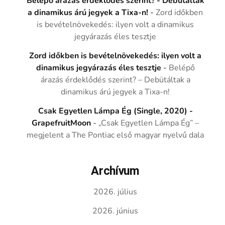
Belépő árazás érdeklődés szerint? - Debütáltak
a dinamikus árú jegyek a Tixa-n!
-
Zord időkben
is bevételnövekedés: ilyen volt a dinamikus
jegyárazás éles tesztje
Zord időkben is bevételnövekedés: ilyen volt a
dinamikus jegyárazás éles tesztje
-
Belépő
árazás érdeklődés szerint? – Debütáltak a
dinamikus árú jegyek a Tixa-n!
Csak Egyetlen Lámpa Ég (Single, 2020) -
GrapefruitMoon
-
„Csak Egyetlen Lámpa Ég” –
megjelent a The Pontiac első magyar nyelvű dala
Archívum
2026. július
2026. június