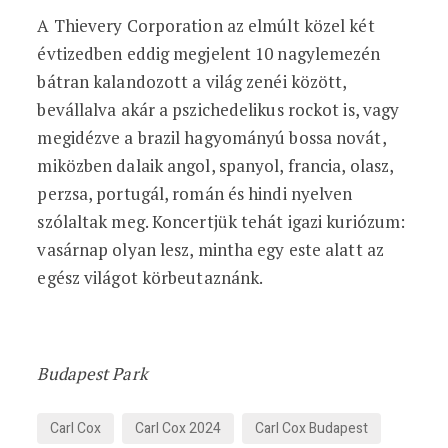
A Thievery Corporation az elmúlt közel két
évtizedben eddig megjelent 10 nagylemezén
bátran kalandozott a világ zenéi között,
bevállalva akár a pszichedelikus rockot is, vagy
megidézve a brazil hagyományú bossa novát,
miközben dalaik angol, spanyol, francia, olasz,
perzsa, portugál, román és hindi nyelven
szólaltak meg. Koncertjük tehát igazi kuriózum:
vasárnap olyan lesz, mintha egy este alatt az
egész világot körbeutaznánk.
Budapest Park
Carl Cox
Carl Cox 2024
Carl Cox Budapest