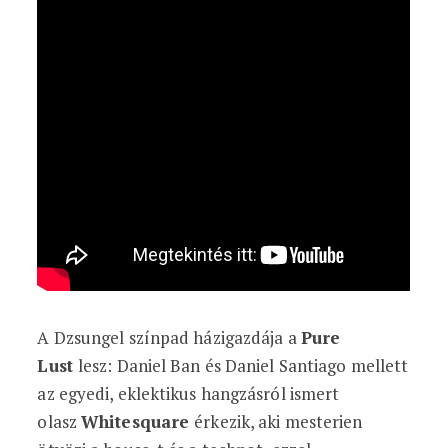
A Dzsungel színpad házigazdája a
Pure
Lust
lesz: Daniel Ban és Daniel Santiago mellett
az egyedi, eklektikus hangzásról ismert
olasz
Whitesquare
érkezik, aki mesterien