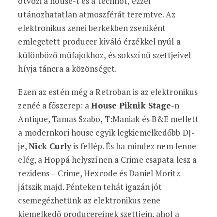
ötvözi a house-t és a technot, ezzel
utánozhatatlan atmoszférát teremtve. Az
elektronikus zenei berkekben zseniként
emlegetett producer kiváló érzékkel nyúl a
különböző műfajokhoz, és sokszínű szettjeivel
hívja táncra a közönséget.
Ezen az estén még a Retroban is az elektronikus
zenéé a főszerep: a
House Piknik Stage
-n
Antique, Tamas Szabo, T:Maniak és B&E mellett
a modernkori house egyik legkiemelkedőbb DJ-
je,
Nick Curly
is fellép. És ha mindez nem lenne
elég, a Hoppá helyszínen a Crime csapata lesz a
rezidens – Crime, Hexcode és Daniel Moritz
játszik majd. Pénteken tehát igazán jót
csemegézhetünk az elektronikus zene
kiemelkedő producereinek szettjein, ahol a