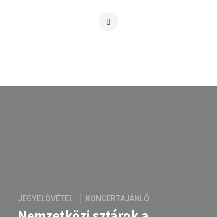
JEGYELŐVÉTEL
KONCERTAJÁNLÓ
Nemzetközi sztárok a