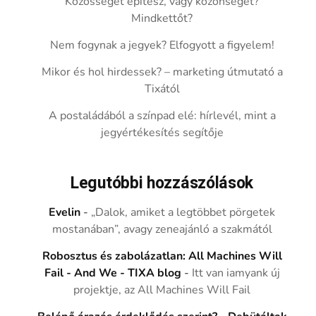
Közösséget építesz, vagy közönséget?
Mindkettőt?
Nem fogynak a jegyek? Elfogyott a figyelem!
Mikor és hol hirdessek? – marketing útmutató a
Tixától
A postaládából a színpad elé: hírlevél, mint a
jegyértékesítés segítője
Legutóbbi hozzászólások
Evelin
-
„Dalok, amiket a legtöbbet pörgetek
mostanában”, avagy zeneajánló a szakmától
Robosztus és zabolázatlan: All Machines Will
Fail - And We - TIXA blog
-
Itt van iamyank új
projektje, az All Machines Will Fail