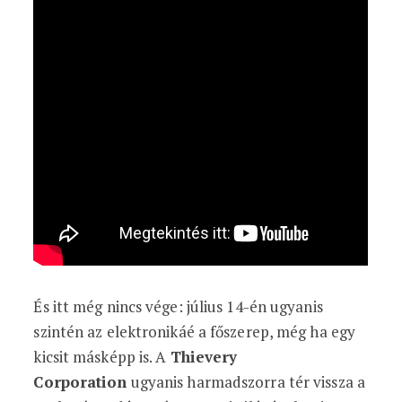
És itt még nincs vége: július 14-én ugyanis
szintén az elektronikáé a főszerep, még ha egy
kicsit másképp is. A
Thievery
Corporation
ugyanis harmadszorra tér vissza a