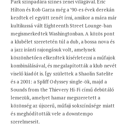
Park színpadára színes zenei világával. Eric
Hilton és Rob Garza még a ’90-es évek derekán
kezdtek el együtt zenét írni, amikor a mára már
kultikussá vált Eighteenth Street Lounge-ban
megismerkedtek Washingtonban. A közös pont
a klubélet szeretetén túl a dub, a bossa nova és
a jazz iránti rajongásuk volt, amelynek
köszönhetően elkezdtek kísérletezni a műfajok
kombinálásával, és megalapították a klub nevét
viselő kiadót is. Így születtek a Shaolin Satelite
és a 2001: a Spliff Odyssey single-ök, majd a
Sounds from the Thievery Hi-Fi című debütáló
lemezük, amelyet hamar megszeretett a
közönség az újszerű, műfaji sokszínűsége miatt
és meghódították vele a downtempo
szerelmeseit.