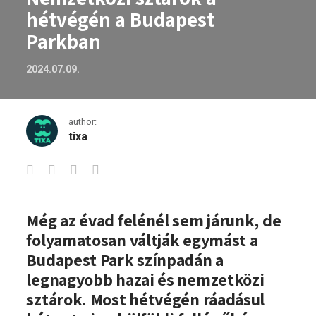
hétvégén a Budapest
Parkban
2024.07.09.
author:
tixa
Nemzetközi sztárok a hétvégén a Buda
Még az évad felénél sem járunk, de
folyamatosan váltják egymást a
Budapest Park színpadán a
legnagyobb hazai és nemzetközi
sztárok. Most hétvégén ráadásul