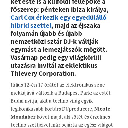
két este is a külföldi fellépőké a
főszerep: pénteken Ibiza királya,
Carl Cox érkezik egy egyedülálló
hibrid szettel
, majd az éjszaka
folyamán újabb és újabb
nemzetközi sztár DJ-k váltják
egymást a lemezjátszók mögött.
Vasárnap pedig egy világkörüli
utazásra invitál az eklektikus
Thievery Corporation.
Július 12-én 17 órától az elektronikus zene
mekkájává változik a Budapest Park: az estét
Budai nyitja, akit a techno világ egyik
legikonikusabb kortárs DJ/producere,
Nicole
Moudaber
követ majd, aki sötét és érzelmes
techno szettjeivel már bejárta az egész világot