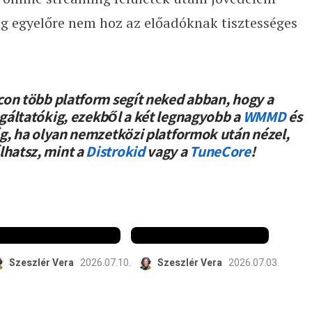
ig egyelőre nem hoz az előadóknak tisztességes
con több platform segít neked abban, hogy a
lgáltatókig, ezekből a két legnagyobb a
WMMD
és
ég, ha olyan nemzetközi platformok után nézel,
lhatsz, mint a
Distrokid
vagy a
TuneCore
!
Közösséget
Nem fogynak a
építesz, vagy
jegyek?
közönséget?
Elfogyott a
Mindkettőt?
figyelem!
Szeszlér Vera
2026.07.10.
Szeszlér Vera
2026.07.03.