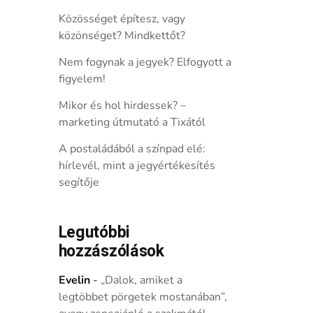
Közösséget építesz, vagy
közönséget? Mindkettőt?
Nem fogynak a jegyek? Elfogyott a
figyelem!
Mikor és hol hirdessek? –
marketing útmutató a Tixától
A postaládából a színpad elé:
hírlevél, mint a jegyértékesítés
segítője
Legutóbbi
hozzászólások
Evelin
-
„Dalok, amiket a
legtöbbet pörgetek mostanában”,