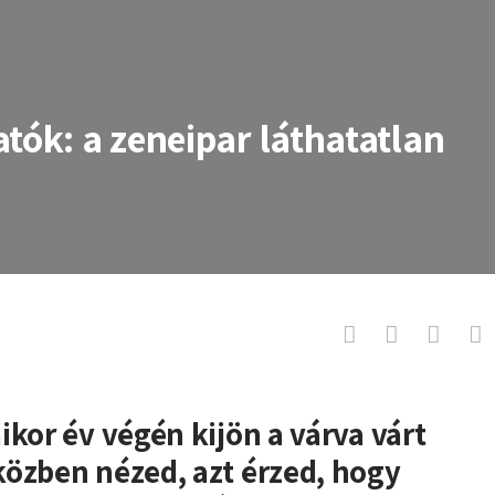
tók: a zeneipar láthatatlan
eneipar láthatatlan irányítói
ikor év végén kijön a várva várt
közben nézed, azt érzed, hogy