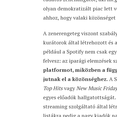
olyan demokratizált piac lett 
ahhoz, hogy valaki közönséget
A zenerengeteg viszont szabály
kurátorok által létrehozott és 
például a Spotify nem csak egy
felvesz: az iparági elemzések s
platformot, miközben a füg
jutnak el a közönséghez.
A S
Top Hits
vagy
New Music Frida
egyes előadók hallgatottságát. 
streaming szolgáltató által létr
listákra pedig a nagy kiadók na