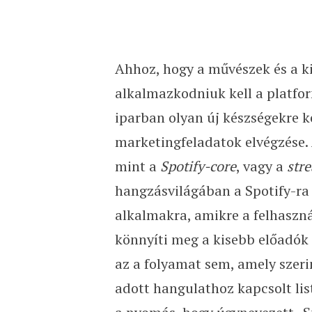
Ahhoz, hogy a művészek és a 
alkalmazkodniuk kell a platform
iparban olyan új készségekre ke
marketingfeladatok elvégzése.
mint a
Spotify-core
, vagy a
str
hangzásvilágában a Spotify-ra 
alkalmakra, amikre a felhaszn
könnyíti meg a kisebb előadók 
az a folyamat sem, amely szeri
adott hangulathoz kapcsolt lis