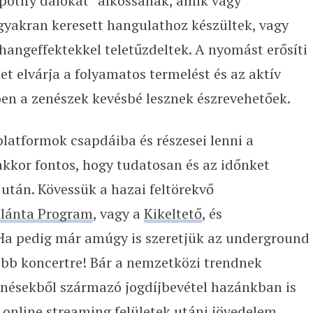
potify dalokat” alkossanak, amik vagy
 gyakran keresett hangulathoz készültek, vagy
angeffektekkel teletűzdeltek. A nyomást erősíti
t elvárja a folyamatos termelést és az aktív
nben a zenészek kevésbé lesznek észrevehetőek.
latformok csapdáiba és részesei lenni a
akkor fontos, hogy tudatosan és az időnket
után. Kövessük a hazai feltörekvő
lánta Program
, vagy a
Kikeltető
, és
 Ha pedig már amúgy is szeretjük az underground
öbb koncertre! Bár a nemzetközi trendnek
enésekből származó jogdíjbevétel hazánkban is
ó online streaming felületek utáni jövedelem