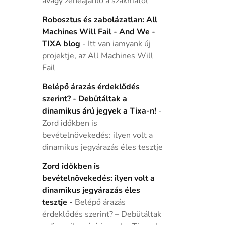
avagy zeneajánló a szakmától
Robosztus és zabolázatlan: All
Machines Will Fail - And We -
TIXA blog
-
Itt van iamyank új
projektje, az All Machines Will
Fail
Belépő árazás érdeklődés
szerint? - Debütáltak a
dinamikus árú jegyek a Tixa-n!
-
Zord időkben is
bevételnövekedés: ilyen volt a
dinamikus jegyárazás éles tesztje
Zord időkben is
bevételnövekedés: ilyen volt a
dinamikus jegyárazás éles
tesztje
-
Belépő árazás
érdeklődés szerint? – Debütáltak