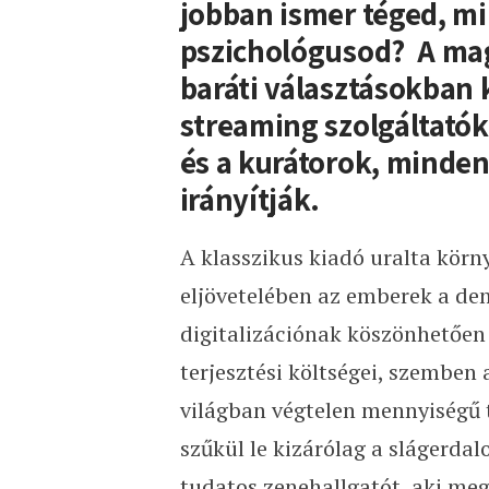
jobban ismer téged, mi
pszichológusod? A mag
baráti választásokban 
streaming szolgáltatók
és a kurátorok, minden
irányítják.
A klasszikus kiadó uralta kör
eljövetelében az emberek a de
digitalizációnak köszönhetően 
terjesztési költségei, szemben a
világban végtelen mennyiségű t
szűkül le kizárólag a slágerda
tudatos zenehallgatót, aki meg 