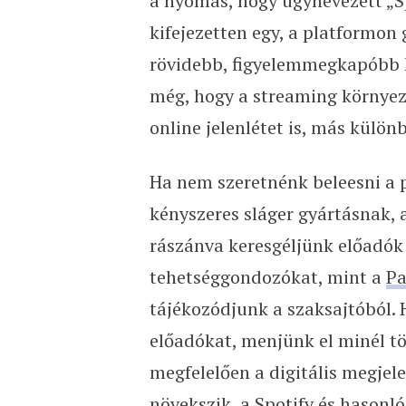
a nyomás, hogy úgynevezett „S
kifejezetten egy, a platformon
rövidebb, figyelemmegkapóbb h
még, hogy a streaming környeze
online jelenlétet is, más külö
Ha nem szeretnénk beleesni a p
kényszeres sláger gyártásnak, 
rászánva keresgéljünk előadók 
tehetséggondozókat, mint a
Pa
tájékozódjunk a szaksajtóból.
előadókat, menjünk el minél t
megfelelően a digitális megjel
növekszik, a Spotify és hasonl