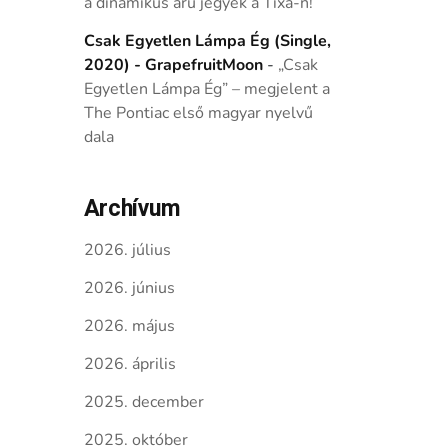
a dinamikus árú jegyek a Tixa-n!
Csak Egyetlen Lámpa Ég (Single,
2020) - GrapefruitMoon
-
„Csak
Egyetlen Lámpa Ég” – megjelent a
The Pontiac első magyar nyelvű
dala
Archívum
2026. július
2026. június
2026. május
2026. április
2025. december
2025. október