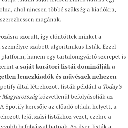
volna, ahol nincsen többé szükség a kiadókra,
 szerezhessen magának.
ozásra szorult, így elöntöttek minket a
a személyre szabott algoritmikus listák. Ezzel
 platform, hanem egy tartalomgyártó szerepet is
zerint
a saját kurátori listái dominálják a
getlen lemezkiadók és művészek nehezen
potify által létrehozott listák például a
Today’s
y Magyarország
közvetlenül befolyásolják az
A Spotify keresője az előadó oldala helyett, a
ehozott lejátszási listákhoz vezet, ezekre a
gyobb befolyással hatnak. Az ilyen listák a