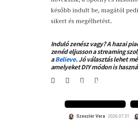
később indult be, magától ped
sikert és megélhetést.
Induló zenész vagy? A hazai pia
zenéd eljusson a streaming szo
a
Believe
. Jó választás lehet m
amelyeket DIY módon is haszná
Vibe és adatok a
pult mögül: mi
már bent!
Szeszlér Vera
2026.07.31.