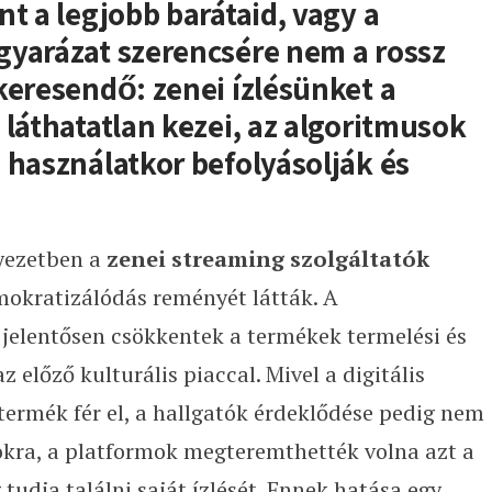
nt a legjobb barátaid, vagy a
yarázat szerencsére nem a rossz
keresendő: zenei ízlésünket a
 láthatatlan kezei, az algoritmusok
 használatkor befolyásolják és
nyezetben a
zenei streaming szolgáltatók
mokratizálódás reményét látták. A
jelentősen csökkentek a termékek termelési és
z előző kulturális piaccal. Mivel a digitális
ermék fér el, a hallgatók érdeklődése pedig nem
lokra, a platformok megteremthették volna azt a
tudja találni saját ízlését. Ennek hatása egy