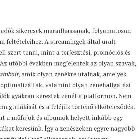
kiadók sikeresek maradhassanak, folyamatosan
 feltételeihez. A streamingek által uralt
ll szert tenni, mint a terjesztési, promóciós és
 Az utóbbi években megjelentek az olyan szavak,
eambait,
amik olyan zenékre utalnak, amelyek
optimalizáltak, valamint olyan zenehallgatási
álók gyakran kerestek zenét a platformon. Nem
megtalálását és a feléjük történő elköteleződést
nt a műfajok és albumok helyett inkább egy
tákat keresünk. Így a zenészeken egyre nagyobb