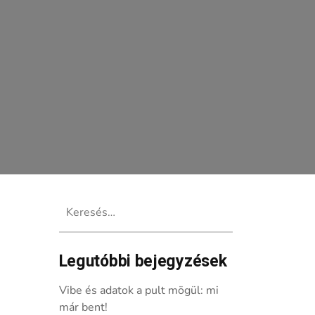
Keresés:
Legutóbbi bejegyzések
Vibe és adatok a pult mögül: mi
már bent!