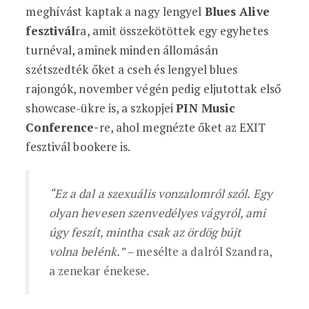
meghívást kaptak a nagy lengyel
Blues Alive
fesztivál
ra, amit összekötöttek egy egyhetes
turnéval, aminek minden állomásán
szétszedték őket a cseh és lengyel blues
rajongók, november végén pedig eljutottak első
showcase-ükre is, a szkopjei
PIN Music
Conference-
re, ahol megnézte őket az EXIT
fesztivál bookere is.
“Ez a dal a szexuális vonzalomról szól. Egy
olyan hevesen szenvedélyes vágyról, ami
úgy feszít, mintha csak az ördög bújt
volna belénk.” –
mesélte a dalról Szandra,
a zenekar énekese.