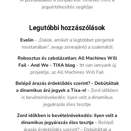
jegyértékesítés segítője
Legutóbbi hozzászólások
Evelin
-
„Dalok, amiket a legtöbbet pörgetek
mostanában”, avagy zeneajánló a szakmától
Robosztus és zabolázatlan: All Machines Will
Fail - And We - TIXA blog
-
Itt van iamyank új
projektje, az All Machines Will Fail
Belépő árazás érdeklődés szerint? - Debütáltak
a dinamikus árú jegyek a Tixa-n!
-
Zord időkben
is bevételnövekedés: ilyen volt a dinamikus
jegyárazás éles tesztje
Zord időkben is bevételnövekedés: ilyen volt a
dinamikus jegyárazás éles tesztje
-
Belépő
árazás érdeklődés szerint? – Debütáltak a