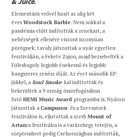
& Juice
.
Elementáris erővel hasít az alig két
éves
Woodstock Barbie
. Nem sokkal a
pandémia előtt indították a zenekart, a
nehézségek ellenére viszont iszonyúan
pörögnek; tavaly játszottak a nyár egyetlen
fesztiválján, a Fekete Zajon, majd bezsebelték a
Fülesbagoly legjobb énekesnő és legjobb
hangszeres zenész díját. Az évet második EP-
jükkel, a
Soul Smoke
-kal indították és
bekerültek a 9 ország összefogásában
futó
HEMI Music Award
programba is. Nyáron
játszottak a
Campuson
és a Szevastock
fesztiválon is, eljutottak a szerb
Mount of
Artan
ra fesztiválra is a varázshegy tetején, a
szeptembert pedig Csehországban indították,