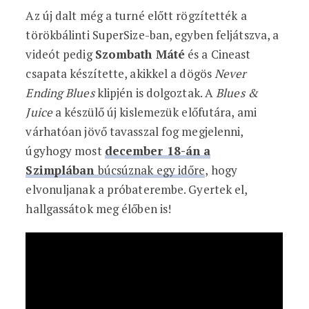
Az új dalt még a turné előtt rögzítették a
törökbálinti SuperSize-ban, egyben feljátszva, a
videót pedig
Szombath Máté
és a Cineast
csapata készítette, akikkel a dögös
Never
Ending Blues
klipjén
is dolgoztak. A
Blues &
Juice
a készülő új kislemezük előfutára, ami
várhatóan jövő tavasszal fog megjelenni,
úgyhogy most
december 18-án a
Szimplában
búcsúznak egy időre
, hogy
elvonuljanak a próbaterembe. Gyertek el,
hallgassátok meg élőben is!