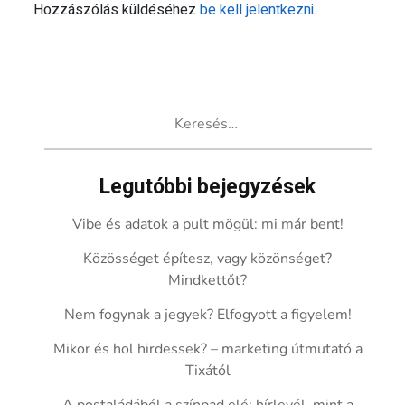
Hozzászólás küldéséhez
be kell jelentkezni
.
Keresés:
Legutóbbi bejegyzések
Vibe és adatok a pult mögül: mi már bent!
Közösséget építesz, vagy közönséget?
Mindkettőt?
Nem fogynak a jegyek? Elfogyott a figyelem!
Mikor és hol hirdessek? – marketing útmutató a
Tixától
A postaládából a színpad elé: hírlevél, mint a