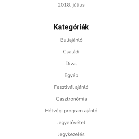
2018. július
Kategóriák
Buliajánló
Családi
Divat
Egyéb
Fesztivál ajánló
Gasztronómia
Hétvégi program ajánló
Jegyelővétel
Jegykezelés