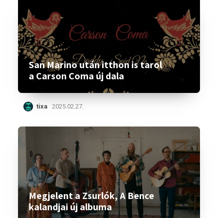
San Marino után itthon is tarol
a Carson Coma új dala
tixa
2025.02.27.
Megjelent a Zsurlók, A Bence
kalandjai új albuma