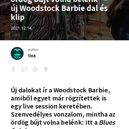
új Woodstock Barbie dal és
klip
2021.12.14.
author:
tixa
„Szenvedély, mintha az ördög bújt volna
Új dalokat ír a Woodstock Barbie,
amiből egyet már rögzítettek is
egy live session keretében.
Szenvedélyes vonzalom, mintha az
ördög bújt volna belénk: itt a
Blues