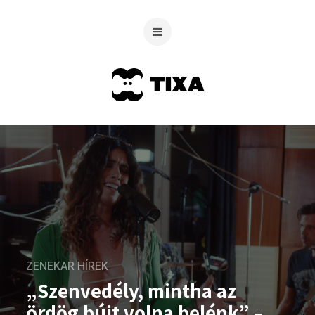
ZENEKAR HÍREK
„Szenvedély, mintha az
ördög bújt volna belénk” –