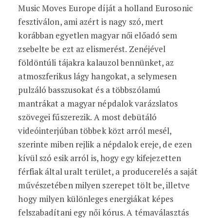
Music Moves Europe díját a holland Eurosonic
fesztiválon, ami azért is nagy szó, mert
korábban egyetlen magyar női előadó sem
zsebelte be ezt az elismerést. Zenéjével
földöntúli tájakra kalauzol bennünket, az
atmoszferikus lágy hangokat, a selymesen
pulzáló basszusokat és a többszólamú
mantrákat a magyar népdalok varázslatos
szövegei fűszerezik. A most debütáló
videóinterjúban többek közt arról mesél,
szerinte miben rejlik a népdalok ereje, de ezen
kívül szó esik arról is, hogy egy kifejezetten
férfiak által uralt terület, a producerelés a saját
művészetében milyen szerepet tölt be, illetve
hogy milyen különleges energiákat képes
felszabadítani egy női kórus. A témaválasztás