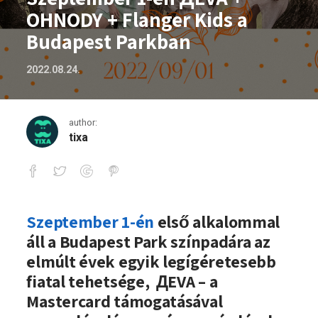
OHNODY + Flanger Kids a
Budapest Parkban
2022.08.24.
author:
tixa
Szeptember 1-én ДEVA + OHNODY + Flan
Szeptember 1-én
első alkalommal
áll a Budapest Park színpadára az
elmúlt évek egyik legígéretesebb
fiatal tehetsége, ДEVA – a
Mastercard támogatásával