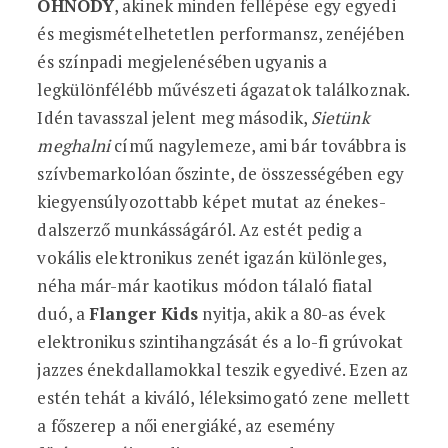
OHNODY
, akinek minden fellépése egy egyedi
és megismételhetetlen performansz, zenéjében
és színpadi megjelenésében ugyanis a
legkülönfélébb művészeti ágazatok találkoznak.
Idén tavasszal jelent meg második,
Sietünk
meghalni
című nagylemeze, ami bár továbbra is
szívbemarkolóan őszinte, de összességében egy
kiegyensúlyozottabb képet mutat az énekes-
dalszerző munkásságáról. Az estét pedig a
vokális elektronikus zenét igazán különleges,
néha már-már kaotikus módon tálaló fiatal
duó, a
Flanger Kids
nyitja, akik a 80-as évek
elektronikus szintihangzását és a lo-fi grúvokat
jazzes énekdallamokkal teszik egyedivé. Ezen az
estén tehát a kiváló, léleksimogató zene mellett
a főszerep a női energiáké, az esemény