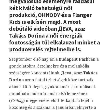
megvalósuló eseményre ráadásul
két kiváló tehetségű női
produkció, OHNODY és a Flanger
Kids is elkíséri majd. A most
debütáló videóban ДEVA, azaz
Takács Dorina a női energiák
fontosságán túl elkalauzol minket a
producerelés rejtelmeibe is.
Szeptember első napján a
Budapest Park
ban a
gondolatokra, érzelmekre és a melankólia
szépségére koncentrálunk.
Дeva
, azaz
Takács
Dorina
azon fiatal tehetségek közé tartozik,
akinek különleges, gyakran már spirituálisnak
mondható műsorára már első lemezének
(
Csillag
) megjelenése előtt felkapta a fejét a
közönség és a szakma is. Januárban elnyerte a