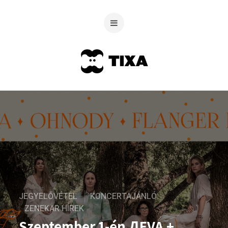
JEGYELŐVÉTEL
KONCERTAJÁNLÓ
ZENEKAR HÍREK
Szeptember 1-én ДEVA +