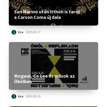
San Marino után itthon is tarol
a Carson Coma új dala
tixa
2025.02.27.
Mogwai, Co Lee és mások az
Öbölben
tixa
2025.02.25.