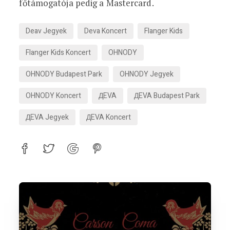
főtámogatója pedig a Mastercard.
Deav Jegyek
Deva Koncert
Flanger Kids
Flanger Kids Koncert
OHNODY
OHNODY Budapest Park
OHNODY Jegyek
OHNODY Koncert
ДEVA
ДEVA Budapest Park
ДEVA Jegyek
ДEVA Koncert