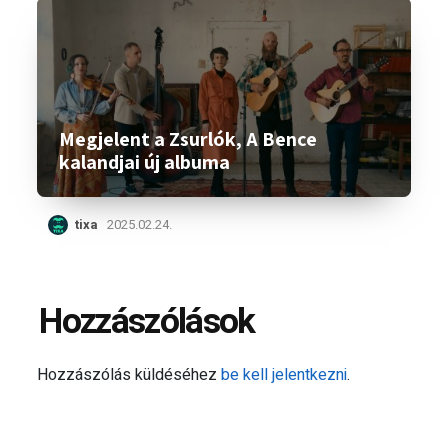
Megjelent a Zsurlók, A Bence
kalandjai új albuma
tixa
2025.02.24.
Hozzászólások
Hozzászólás küldéséhez
be kell jelentkezni
.