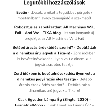
Legutóbbi hozzászólások
Evelin
-
„Dalok, amiket a legtöbbet pörgetek
mostanában”, avagy zeneajánló a szakmától
Robosztus és zabolázatlan: All Machines Will
Fail - And We - TIXA blog
-
Itt van iamyank új
projektje, az All Machines Will Fail
Belépő árazás érdeklődés szerint? - Debütáltak
a dinamikus árú jegyek a Tixa-n!
-
Zord időkben
is bevételnövekedés: ilyen volt a dinamikus
jegyárazás éles tesztje
Zord időkben is bevételnövekedés: ilyen volt a
dinamikus jegyárazás éles tesztje
-
Belépő
árazás érdeklődés szerint? – Debütáltak a
dinamikus árú jegyek a Tixa-n!
Csak Egyetlen Lámpa Ég (Single, 2020) -
GrapefruitMoon
-
„Csak Egyetlen Lámpa Ég” –