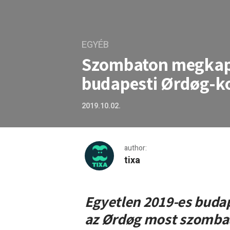
EGYÉB
Szombaton megkapju
budapesti Ørdøg-ko
2019.10.02.
author:
tixa
Szombaton megkapjuk az id
Egyetlen 2019-es budap
az Ørdøg most szombat