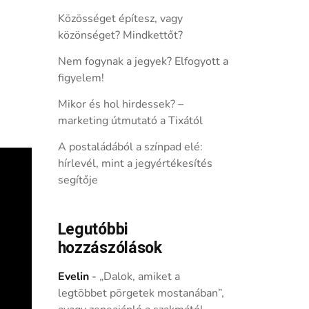
Közösséget építesz, vagy
közönséget? Mindkettőt?
Nem fogynak a jegyek? Elfogyott a
figyelem!
Mikor és hol hirdessek? –
marketing útmutató a Tixától
A postaládából a színpad elé:
hírlevél, mint a jegyértékesítés
segítője
Legutóbbi
hozzászólások
Evelin
-
„Dalok, amiket a
legtöbbet pörgetek mostanában”,