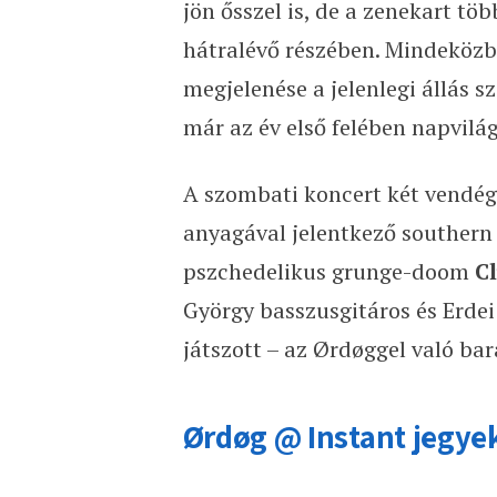
jön ősszel is, de a zenekart töb
hátralévő részében. Mindeköz
megjelenése a jelenlegi állás s
már az év első felében napvilág
A szombati koncert két vendé
anyagával jelentkező southern
pszchedelikus grunge-doom
C
György basszusgitáros és Erdei
játszott – az Ørdøggel való bar
Ørdøg @ Instant jegye