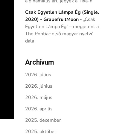
a dinamikus árú jegyek a Tixa-n!
Csak Egyetlen Lámpa Ég (Single,
2020) - GrapefruitMoon
-
„Csak
Egyetlen Lámpa Ég” – megjelent a
The Pontiac első magyar nyelvű
dala
Archívum
2026. július
2026. június
2026. május
2026. április
2025. december
2025. október