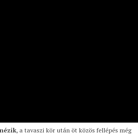
nézik
, a tavaszi kör után öt közös fellépés még