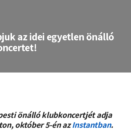
k az idei egyetlen önálló
ncertet!
ei egyetlen önálló budapesti Ørdøg
esti önálló klubkoncertjét adja
on, október 5-én az
Instantban
.