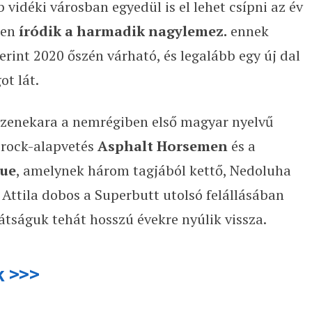
b vidéki városban egyedül is el lehet csípni az év
ben
íródik a harmadik nagylemez.
ennek
zerint 2020 őszén várható, és legalább egy új dal
ot lát.
gzenekara a nemrégiben első magyar nyelvű
 rock-alapvetés
Asphalt Horsemen
és a
lue
, amelynek három tagjából kettő, Nedoluha
 Attila dobos a Superbutt utolsó felállásában
átságuk tehát hosszú évekre nyúlik vissza.
k >>>