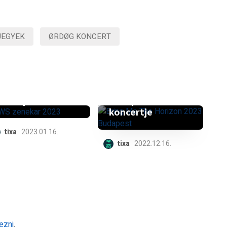
JEGYEK
ØRDØG KONCERT
Új dátumot
Együtt lépjünk a
kapott a Bring
valóságba – Az
Me The Horizon
AWS új kezdete
budapesti
koncertje
tixa
2023.01.16.
tixa
2022.12.16.
ezni
.