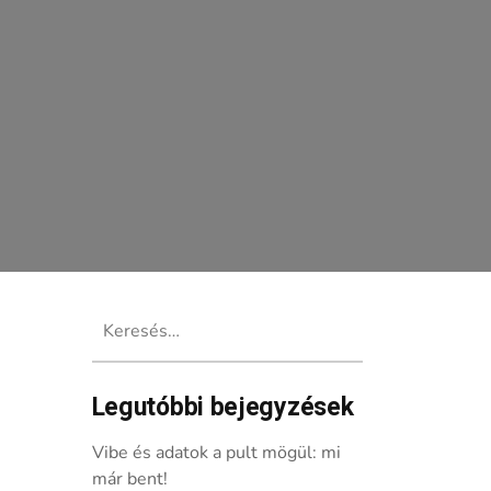
Keresés:
Legutóbbi bejegyzések
-koncertet!
Vibe és adatok a pult mögül: mi
már bent!