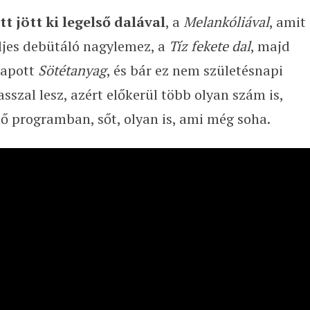
t jött ki legelső dalával
, a
Melankóliával
, amit
ljes debütáló nagylemez, a
Tíz fekete dal
, majd
kapott
Sötétanyag
, és bár ez nem születésnapi
sszal lesz, azért előkerül több olyan szám is,
lő programban, sőt, olyan is, ami még soha.