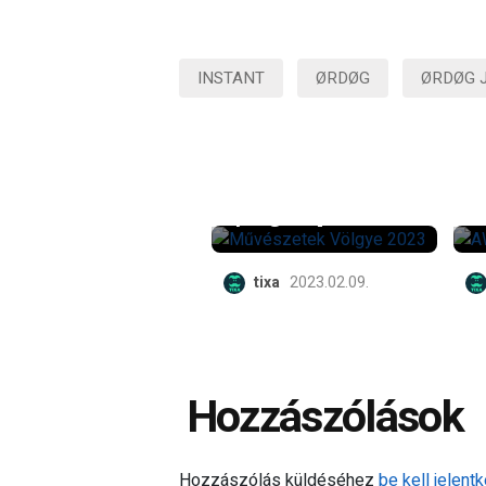
INSTANT
ØRDØG
ØRDØG 
Teljes a 32.
Művészetek
Völgye
nagyszínpadának
programja
tixa
2023.02.09.
Hozzászólások
Hozzászólás küldéséhez
be kell jelentk