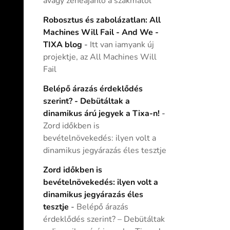
avagy zeneajánló a szakmától
Robosztus és zabolázatlan: All
Machines Will Fail - And We -
TIXA blog
-
Itt van iamyank új
projektje, az All Machines Will
Fail
Belépő árazás érdeklődés
szerint? - Debütáltak a
dinamikus árú jegyek a Tixa-n!
-
Zord időkben is
bevételnövekedés: ilyen volt a
dinamikus jegyárazás éles tesztje
Zord időkben is
bevételnövekedés: ilyen volt a
dinamikus jegyárazás éles
tesztje
-
Belépő árazás
érdeklődés szerint? – Debütáltak