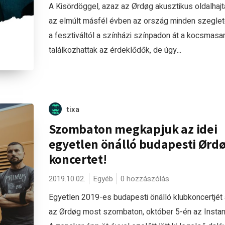
A Kisördöggel, azaz az Ørdøg akusztikus oldalhajt
az elmúlt másfél évben az ország minden szeglet
a fesztiváltól a színházi színpadon át a kocsmasa
találkozhattak az érdeklődők, de úgy...
tixa
Szombaton megkapjuk az idei
egyetlen önálló budapesti Ørd
koncertet!
2019.10.02.
Egyéb
0 hozzászólás
Egyetlen 2019-es budapesti önálló klubkoncertjét 
az Ørdøg most szombaton, október 5-én az Instan