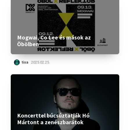
Mogwai, Co Lee és mások az
Öbölben
tixa
2025.02.25.
Koncerttel búcsúztatják Hó
Mártont a zenészbarátok