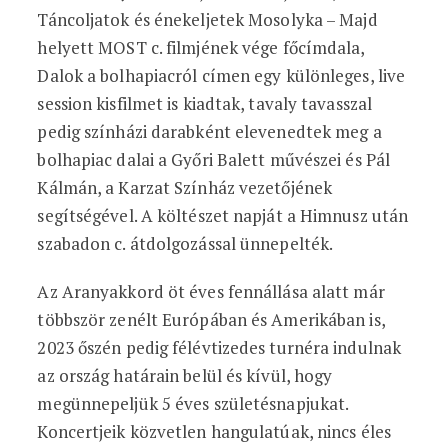
Táncoljatok és énekeljetek Mosolyka – Majd
helyett MOST c. filmjének vége főcímdala,
Dalok a bolhapiacról címen egy különleges, live
session kisfilmet is kiadtak, tavaly tavasszal
pedig színházi darabként elevenedtek meg a
bolhapiac dalai a Győri Balett művészei és Pál
Kálmán, a Karzat Színház vezetőjének
segítségével. A költészet napját a Himnusz után
szabadon c. átdolgozással ünnepelték.
Az Aranyakkord öt éves fennállása alatt már
többször zenélt Európában és Amerikában is,
2023 őszén pedig félévtizedes turnéra indulnak
az ország határain belül és kívül, hogy
megünnepeljük 5 éves születésnapjukat.
Koncertjeik közvetlen hangulatúak, nincs éles