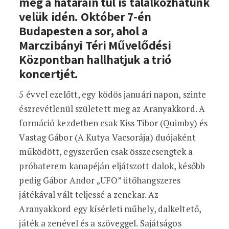
még a határain túl is találkozhatunk
velük idén. Október 7-én
Budapesten a sor, ahol a
Marczibányi Téri Művelődési
Központban hallhatjuk a trió
koncertjét.
5 évvel ezelőtt, egy ködös januári napon, szinte
észrevétlenül született meg az Aranyakkord. A
formáció kezdetben csak Kiss Tibor (Quimby) és
Vastag Gábor (A Kutya Vacsorája) duójaként
működött, egyszerűen csak összecsengtek a
próbaterem kanapéján eljátszott dalok, később
pedig Gábor Andor „UFO” ütőhangszeres
játékával vált teljessé a zenekar. Az
Aranyakkord egy kísérleti műhely, dalkeltető,
játék a zenével és a szöveggel. Sajátságos