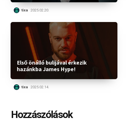
tixa
2025.02.20.
Első önálló bulijával érkezik
hazánkba James Hype!
tixa
2025.02.14.
Hozzászólások