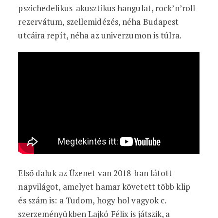
pszichedelikus-akusztikus hangulat, rock’n’roll
rezervátum, szellemidézés, néha Budapest
utcáira repít, néha az univerzumon is túlra.
Első daluk az Üzenet van 2018-ban látott
napvilágot, amelyet hamar követett több klip
és szám is: a Tudom, hogy hol vagyok c.
szerzeményükben Lajkó Félix is játszik, a