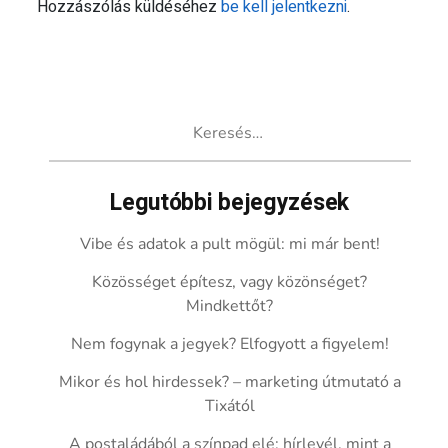
Hozzászólás küldéséhez
be kell jelentkezni
.
Keresés:
Legutóbbi bejegyzések
Vibe és adatok a pult mögül: mi már bent!
Közösséget építesz, vagy közönséget?
Mindkettőt?
Nem fogynak a jegyek? Elfogyott a figyelem!
Mikor és hol hirdessek? – marketing útmutató a
Tixától
A postaládából a színpad elé: hírlevél, mint a