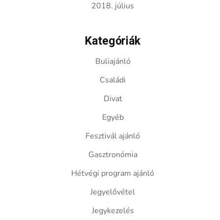
2018. július
Kategóriák
Buliajánló
Családi
Divat
Egyéb
Fesztivál ajánló
Gasztronómia
Hétvégi program ajánló
Jegyelővétel
Jegykezelés