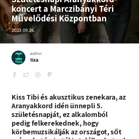
koncert a Marczibányi Téri
Művelődési Központban
2023.09.26.
author:
tixa
Születésnapi Aranyakkord-koncert a M
Kiss Tibi és akusztikus zenekara, az
Aranyakkord idén ünnepli 5.
születésnapját, ez alkalomból
pedig felkerekednek, hogy
körbemuzsikálják az országot, sőt