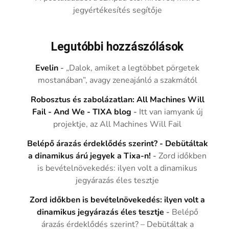
jegyértékesítés segítője
Legutóbbi hozzászólások
Evelin
-
„Dalok, amiket a legtöbbet pörgetek
mostanában”, avagy zeneajánló a szakmától
Robosztus és zabolázatlan: All Machines Will
Fail - And We - TIXA blog
-
Itt van iamyank új
projektje, az All Machines Will Fail
Belépő árazás érdeklődés szerint? - Debütáltak
a dinamikus árú jegyek a Tixa-n!
-
Zord időkben
is bevételnövekedés: ilyen volt a dinamikus
jegyárazás éles tesztje
Zord időkben is bevételnövekedés: ilyen volt a
dinamikus jegyárazás éles tesztje
-
Belépő
árazás érdeklődés szerint? – Debütáltak a